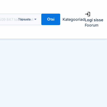
Otsi
Kategooriad
Täpsusta
Logi sisse
Foorum