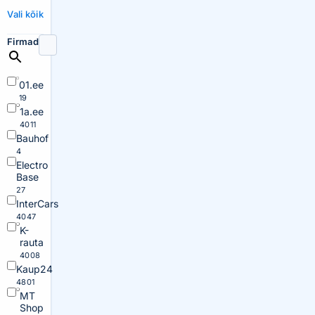
Vali kõik
Firmad
01.ee
19
1a.ee
4011
Bauhof
4
Electro
Base
27
InterCars
4047
K-
rauta
4008
Kaup24
4801
MT
Shop