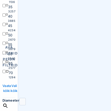
1136
35
3257
40
3885
45
4234
50
2670
55
AVA
3879
FILTRID
60
2545
PEIDA
65
FILTRID
2577
70
1294
Vaata
Vali
kõiki
kõik
Diameeter