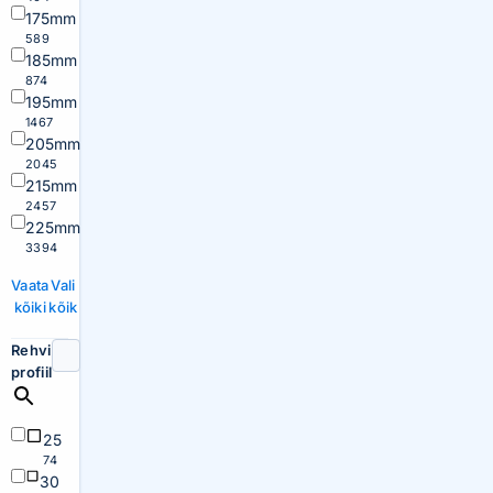
175mm
589
185mm
874
195mm
1467
205mm
2045
215mm
2457
225mm
3394
Vaata
Vali
kõiki
kõik
Rehvi
profiil
25
74
30