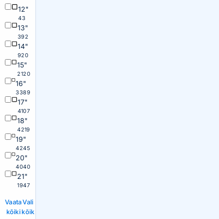
12"
43
13"
392
14"
920
15"
2120
16"
3389
17"
4107
18"
4219
19"
4245
20"
4040
21"
1947
Vaata
Vali
kõiki
kõik