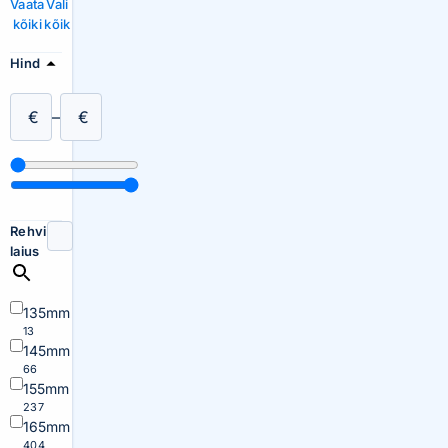
Vaata
Vali
kõiki
kõik
Hind
€
–
€
Rehvi
laius
135mm
13
145mm
66
155mm
237
165mm
404