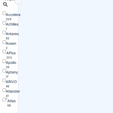
Accelera
259
Achilles
1
Antares
92
Aosen
2
APlus
203
Apollo
26
Aptany
17
ARIVO
46
Atlander
41
Atlas
68