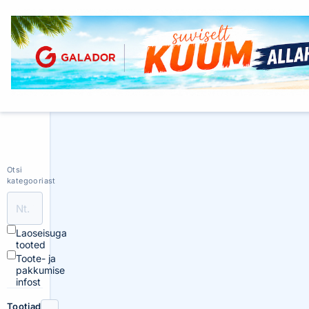
Otsi
kategooriast
Laoseisuga
tooted
Toote- ja
pakkumise
infost
Tootjad