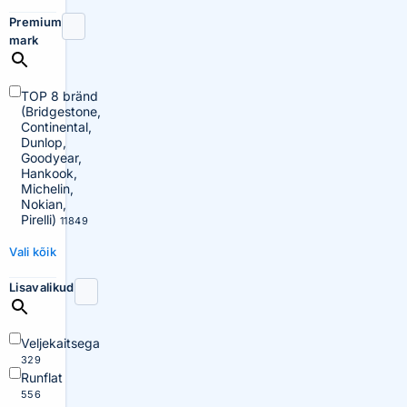
Premium
mark
TOP 8 bränd
(Bridgestone,
Continental,
Dunlop,
Goodyear,
Hankook,
Michelin,
Nokian,
Pirelli)
11849
Vali kõik
Lisavalikud
Veljekaitsega
329
Runflat
556