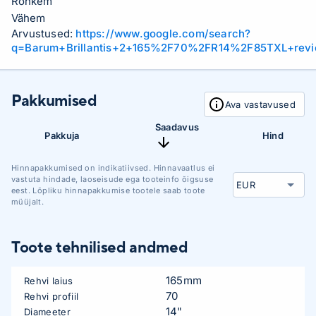
Rohkem
Vähem
Arvustused:
https://www.google.com/search?
q=Barum+Brillantis+2+165%2F70%2FR14%2F85TXL+rev
Pakkumised
Ava vastavused
Saadavus
Pakkuja
Hind
Hinnapakkumised on indikatiivsed. Hinnavaatlus ei
vastuta hindade, laoseisude ega tooteinfo õigsuse
eest. Lõpliku hinnapakkumise tootele saab toote
müüjalt.
Toote tehnilised andmed
165mm
Rehvi laius
70
Rehvi profiil
14"
Diameeter