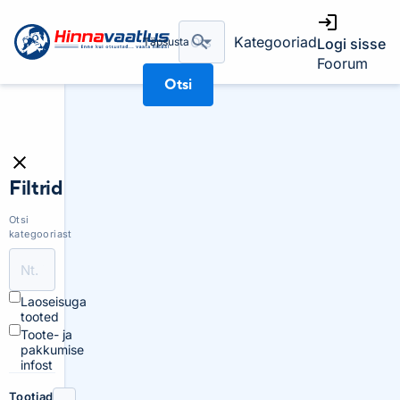
Kategooriad
Täpsusta
Logi sisse
Foorum
Otsi
Filtrid
Otsi
kategooriast
Laoseisuga
tooted
Toote- ja
pakkumise
infost
Tootjad