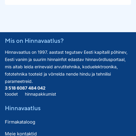
Mis on Hinnavaatlus?
Hinnavaatlus on 1997. aastast tegutsev Eesti kapitalil põhinev,
Eesti vanim ja suurim hinnainfot edastav hinnavõrdlusportaal,
mis aitab leida erinevaid arvutitehnika, koduelektroonika,
fototehnika tooteid ja võrrelda nende hindu ja tehnilisi
parameetreid.
3 518 608
7 484 042
toodet
hinnapakkumist
Hinnavaatlus
Firmakataloog
Meie kontaktid