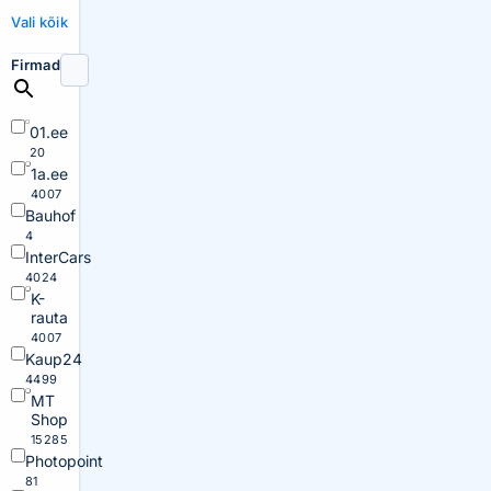
Vali kõik
Firmad
01.ee
20
1a.ee
4007
Bauhof
4
InterCars
4024
K-
rauta
4007
Kaup24
4499
MT
Shop
15285
Photopoint
81