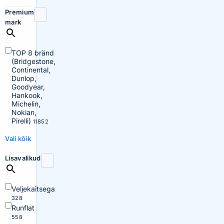
Premium
mark
TOP 8 bränd
(Bridgestone,
Continental,
Dunlop,
Goodyear,
Hankook,
Michelin,
Nokian,
Pirelli)
11852
Vali kõik
Lisavalikud
Veljekaitsega
328
Runflat
558