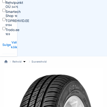
Rehvipunkt
OÜ
3475
Smartech
Shop
19
TOPREHVID.EE
9194
Trodo.ee
169
Vali
Sulge
kõik
Rehvid
Suverehvid