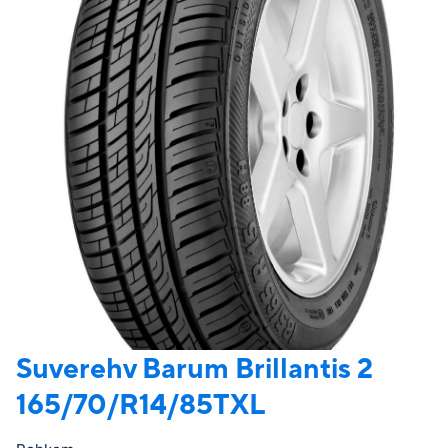
Suverehv Barum
Brillantis 2
165/70/R14/85TXL