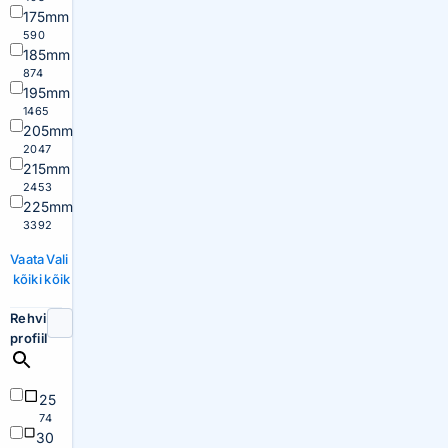
175mm
590
185mm
874
195mm
1465
205mm
2047
215mm
2453
225mm
3392
Vaata
Vali
kõiki
kõik
Rehvi
profiil
25
74
30