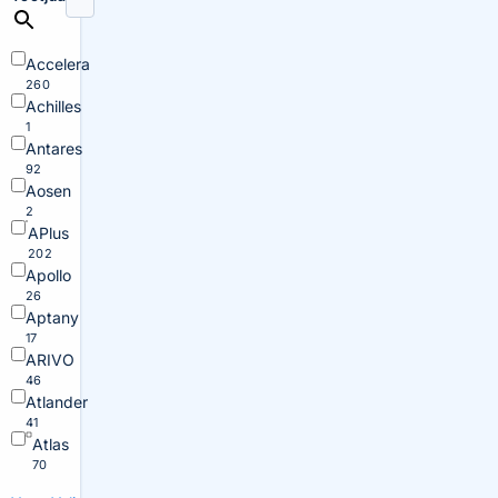
Accelera
260
Achilles
1
Antares
92
Aosen
2
APlus
202
Apollo
26
Aptany
17
ARIVO
46
Atlander
41
Atlas
70