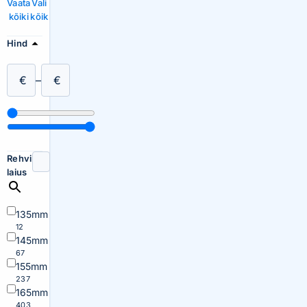
Vaata
Vali
kõiki
kõik
Hind
€
–
€
Rehvi
laius
135mm
12
145mm
67
155mm
237
165mm
403