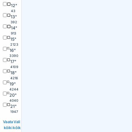
12"
43
13"
392
14"
913
15"
2123
16"
3390
17"
4109
18"
4216
19"
4244
20"
4040
21"
1947
Vaata
Vali
kõiki
kõik