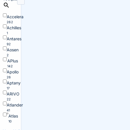
Accelera
262
Achilles
1
Antares
92
Aosen
2
APlus
142
Apollo
26
Aptany
17
ARIVO
22
Atlander
41
Atlas
10