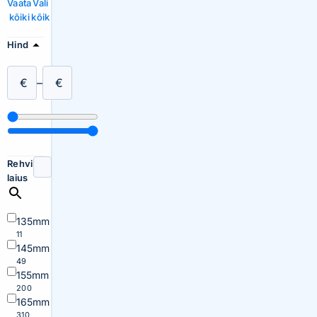
Vaata
Vali
kõiki
kõik
Hind
€
–
€
Rehvi
laius
135mm
11
145mm
49
155mm
200
165mm
310