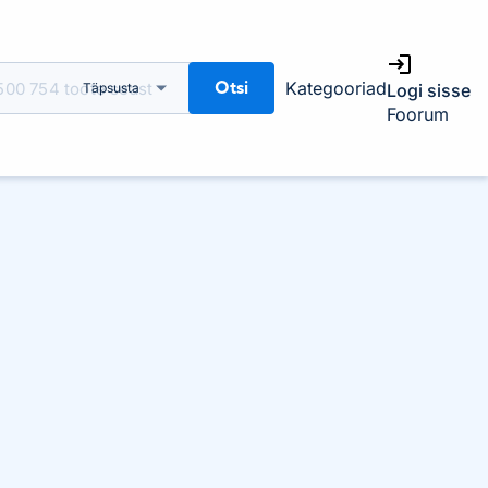
Otsi
Kategooriad
Täpsusta
Logi sisse
Foorum