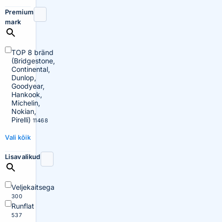
Premium
mark
TOP 8 bränd
(Bridgestone,
Continental,
Dunlop,
Goodyear,
Hankook,
Michelin,
Nokian,
Pirelli)
11468
Vali kõik
Lisavalikud
Veljekaitsega
300
Runflat
537