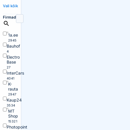
Vali kõik
Firmad
1a.ee
2945
Bauhof
4
Electro
Base
27
InterCars
4041
K-
rauta
2947
Kaup24
3534
MT
Shop
15321
Photopoint