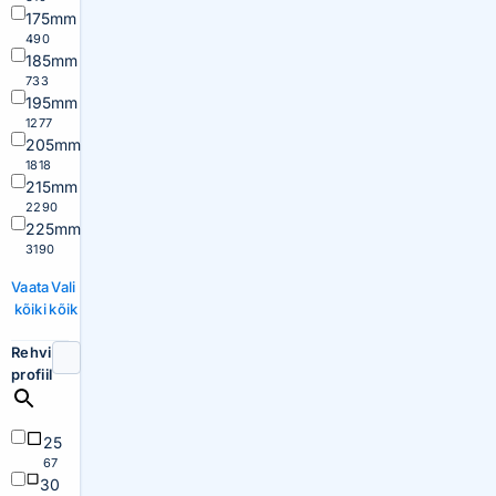
175mm
490
185mm
733
195mm
1277
205mm
1818
215mm
2290
225mm
3190
Vaata
Vali
kõiki
kõik
Rehvi
profiil
25
67
30