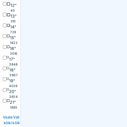
12"
40
13"
310
14"
728
15"
1822
16"
3016
17"
3848
18"
3967
19"
4026
20"
3854
21"
1885
Vaata
Vali
kõiki
kõik