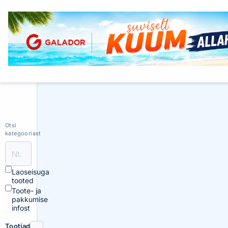
Otsi
kategooriast
Laoseisuga
tooted
Toote- ja
pakkumise
infost
Tootjad