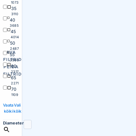
1073
35
3110
40
3685
45
4014
50
2487
AVA
55
FILTRID
3566
60
PEIDA
2317
FILTRID
65
2271
70
1109
Vaata
Vali
kõiki
kõik
Diameeter