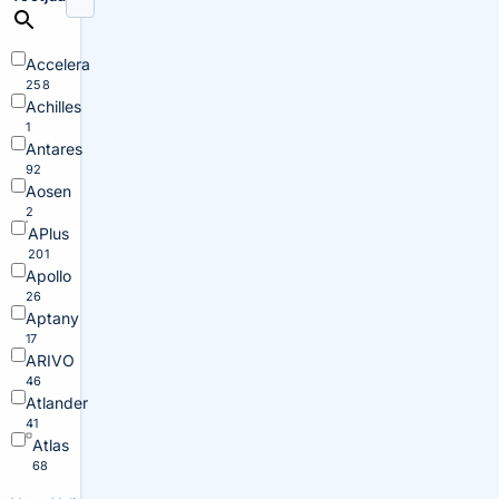
Accelera
258
Achilles
1
Antares
92
Aosen
2
APlus
201
Apollo
26
Aptany
17
ARIVO
46
Atlander
41
Atlas
68