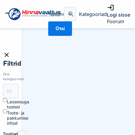
Kategooriad
Täpsusta
Logi sisse
Foorum
Otsi
Filtrid
Otsi
kategooriast
Laoseisuga
tooted
Toote- ja
pakkumise
infost
Tootjad