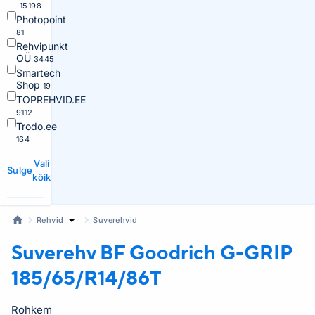
15198
Photopoint
81
Rehvipunkt
OÜ
3445
Smartech
Shop
19
TOPREHVID.EE
9112
Trodo.ee
164
Vali
Sulge
kõik
Rehvid
Suverehvid
Suverehv BF Goodrich
G-GRIP
185/65/R14/86T
Rohkem