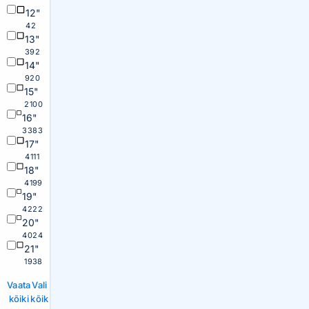
12"
42
13"
392
14"
920
15"
2100
16"
3383
17"
4111
18"
4199
19"
4222
20"
4024
21"
1938
Vaata
Vali
kõiki
kõik