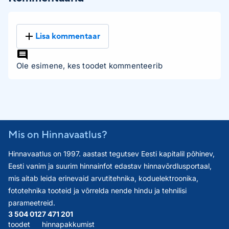
Lisa kommentaar
Ole esimene, kes toodet kommenteerib
Mis on Hinnavaatlus?
Hinnavaatlus on 1997. aastast tegutsev Eesti kapitalil põhinev,
Eesti vanim ja suurim hinnainfot edastav hinnavõrdlusportaal,
mis aitab leida erinevaid arvutitehnika, koduelektroonika,
fototehnika tooteid ja võrrelda nende hindu ja tehnilisi
parameetreid.
3 504 012
7 471 201
toodet
hinnapakkumist