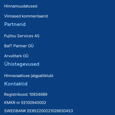
Hinnamuudatused
Viimased kommentaarid
Partnerid
Fujitsu Services AS
BaIT Partner OÜ
Arvutitark OÜ
Ühistegevused
Hinnavaatluse jalgpalliklubi
Kontaktid
Registrikood: 10934689
KMKR nr EE100940002
SWEDBANK EE852200221026630453