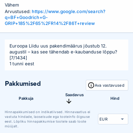
Vähem
Arvustused:
https://www.google.com/search?
q=BF+Goodrich+G-
GRIP+185%2F65%2FR14%2F86T+review
Euroopa Liidu uus pakendimäärus jõustub 12.
augustil – kas see tähendab e-kaubanduse lõppu?
[7/1434]
1 tunni eest
Pakkumised
Ava vastavused
Saadavus
Pakkuja
Hind
Hinnapakkumised on indikatiivsed. Hinnavaatlus ei
vastuta hindade, laoseisude ega tooteinfo õigsuse
eest. Lõpliku hinnapakkumise tootele saab toote
müüjalt.