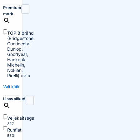
Premium
mark
TOP 8 bränd
(Bridgestone,
Continental,
Dunlop,
Goodyear,
Hankook,
Michelin,
Nokian,
Pirelli)
11798
Vali kõik
Lisavalikud
Veljekaitsega
327
Runflat
553