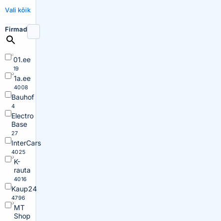
Vali kõik
Firmad
01.ee
19
1a.ee
4008
Bauhof
4
Electro
Base
27
InterCars
4025
K-
rauta
4016
Kaup24
4796
MT
Shop