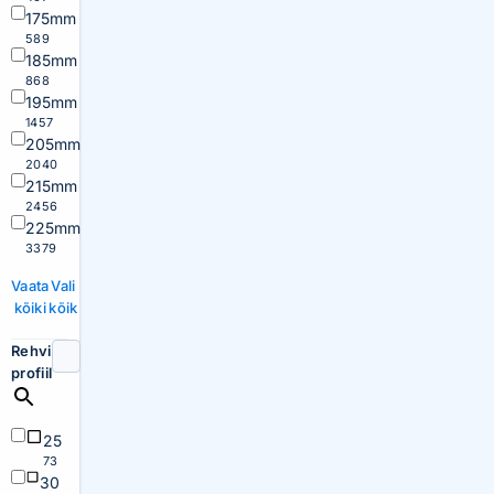
175mm
589
185mm
868
195mm
1457
205mm
2040
215mm
2456
225mm
3379
Vaata
Vali
kõiki
kõik
Rehvi
profiil
25
73
30