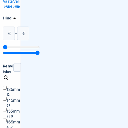
Vaata
Vali
kõiki
kõik
Hind
€
–
€
Rehvi
laius
135mm
12
145mm
67
155mm
236
165mm
407