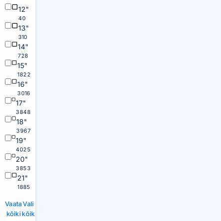
12"
40
13"
310
14"
728
15"
1822
16"
3016
17"
3848
18"
3967
19"
4025
20"
3853
21"
1885
Vaata
Vali
kõiki
kõik