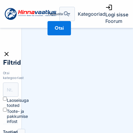
Kategooriad
Täpsusta
Logi sisse
Foorum
Otsi
Filtrid
Otsi
kategooriast
Laoseisuga
tooted
Toote- ja
pakkumise
infost
Tootjad