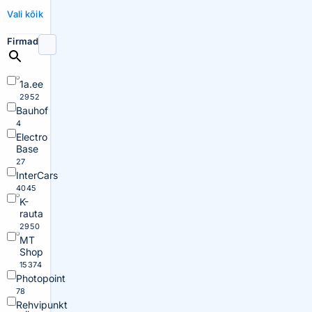
Vali kõik
Firmad
1a.ee
2952
Bauhof
4
Electro
Base
27
InterCars
4045
K-
rauta
2950
MT
Shop
15374
Photopoint
78
Rehvipunkt