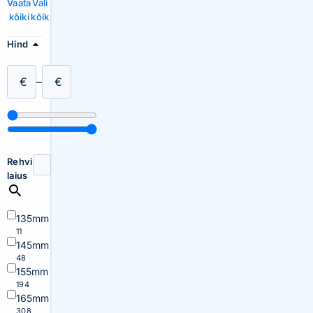
Vaata
Vali
kõiki
kõik
Hind
€
–
€
Rehvi
laius
135mm
11
145mm
48
155mm
194
165mm
308