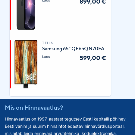
899,00 €
Laos
TELIA
Samsung 65" QE65QN70FA
599,00 €
Laos
Mis on Hinnavaatlus?
Hinnavaatlus on 1997. aastast tegutsev Eesti kapitalil põhinev,
Eesti vanim ja suurim hinnainfot edastav hinnavõrdlusportaal,
mis aitab leida erinevaid arvutitehnika, koduelektroonika,