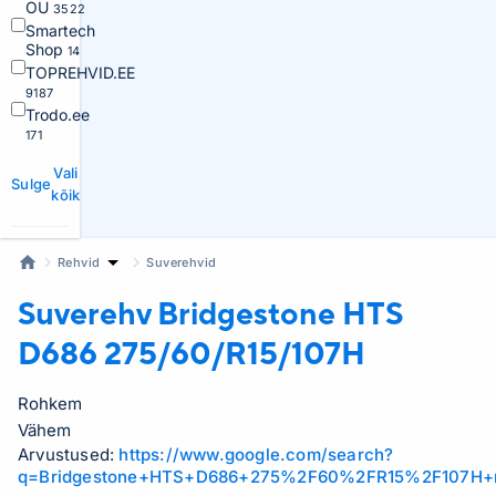
OÜ
3522
Smartech
Shop
14
TOPREHVID.EE
9187
Trodo.ee
171
Vali
Sulge
kõik
Rehvid
Suverehvid
Suverehv Bridgestone
HTS
D686 275/60/R15/107H
Rohkem
Vähem
Arvustused:
https://www.google.com/search?
q=Bridgestone+HTS+D686+275%2F60%2FR15%2F107H+