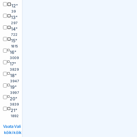
12"
39
13"
297
14"
722
15"
1815
16"
3009
17"
3829
18"
3947
19"
3997
20"
3839
21"
1892
Vaata
Vali
kõiki
kõik