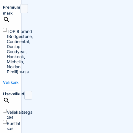
Premium
mark
TOP 8 bränd
(Bridgestone,
Continental,
Dunlop,
Goodyear,
Hankook,
Michelin,
Nokian,
Pirelli)
11439
Vali kõik
Lisavalikud
Veljekaitsega
296
Runflat
536