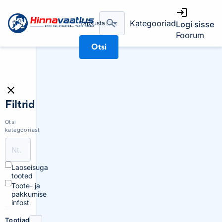
Kategooriad
Täpsusta
Logi sisse
Foorum
Otsi
Filtrid
Otsi
kategooriast
Laoseisuga
tooted
Toote- ja
pakkumise
infost
Tootjad