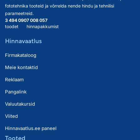
fototehnika tooteid ja võrrelda nende hindu ja tehnilisi
parameetreid.
3 494 090
7 008 057
toodet
hinnapakkumist
Hinnavaatlus
Firmakataloog
Meie kontaktid
Reklaam
Pangalink
Valuutakursid
Viited
Hinnavaatlus.ee paneel
Tooted