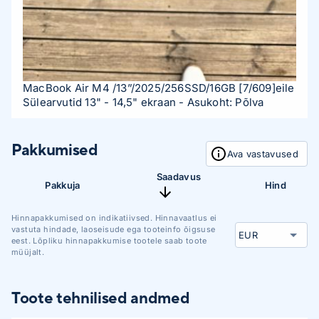
MacBook Air M4 /13”/2025/256SSD/16GB
[7/609]
eile
Sülearvutid 13" - 14,5" ekraan
- Asukoht: Põlva
Pakkumised
Ava vastavused
Saadavus
Pakkuja
Hind
Hinnapakkumised on indikatiivsed. Hinnavaatlus ei
vastuta hindade, laoseisude ega tooteinfo õigsuse
eest. Lõpliku hinnapakkumise tootele saab toote
müüjalt.
Toote tehnilised andmed