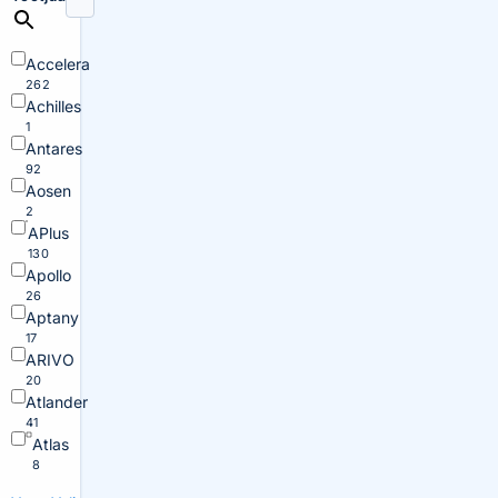
Accelera
262
Achilles
1
Antares
92
Aosen
2
APlus
130
Apollo
26
Aptany
17
ARIVO
20
Atlander
41
Atlas
8