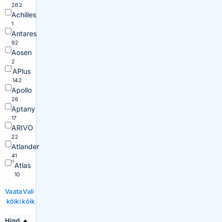
262
Achilles
1
Antares
92
Aosen
2
APlus
142
Apollo
26
Aptany
17
ARIVO
22
Atlander
41
Atlas
10
Vaata
Vali
kõiki
kõik
Hind