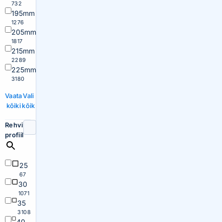
732
195mm
1276
205mm
1817
215mm
2289
225mm
3180
Vaata
Vali
kõiki
kõik
Rehvi
profiil
25
67
30
1071
35
3108
40