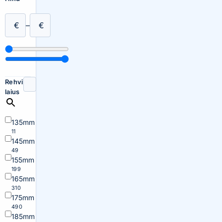
€
–
€
Rehvi
laius
135mm
11
145mm
49
155mm
199
165mm
310
175mm
490
185mm