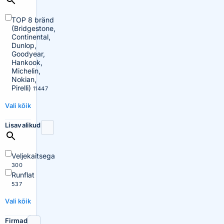
TOP 8 bränd
(Bridgestone,
Continental,
Dunlop,
Goodyear,
Hankook,
Michelin,
Nokian,
Pirelli)
11447
Vali kõik
Lisavalikud
Veljekaitsega
300
Runflat
537
Vali kõik
Firmad