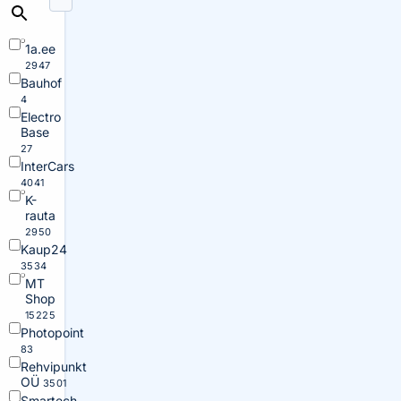
1a.ee
2947
Bauhof
4
Electro
Base
27
InterCars
4041
K-
rauta
2950
Kaup24
3534
MT
Shop
15225
Photopoint
83
Rehvipunkt
OÜ
3501
Smartech