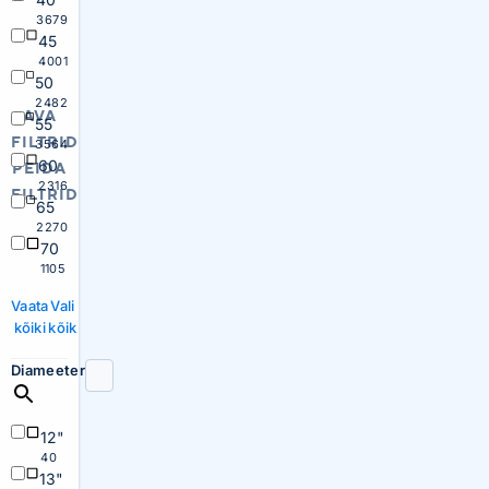
3679
45
4001
50
2482
AVA
55
FILTRID
3564
60
PEIDA
2316
FILTRID
65
2270
70
1105
Vaata
Vali
kõiki
kõik
Diameeter
12"
40
13"