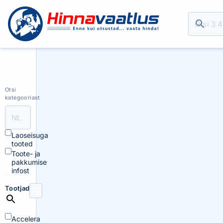
Otsi
kategooriast
Laoseisuga
tooted
Toote- ja
pakkumise
infost
Tootjad
Accelera