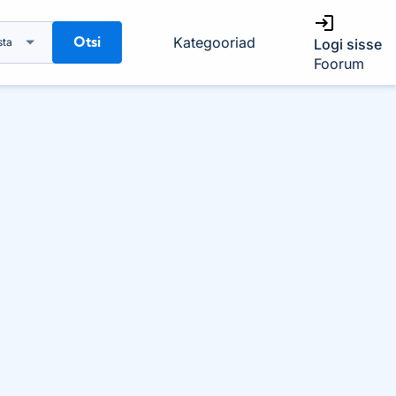
Otsi
Kategooriad
sta
Logi sisse
Foorum