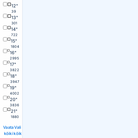
12"
39
13"
301
14"
722
15"
1804
16"
2995
17"
3822
18"
3947
19"
4002
20"
3836
21"
1880
Vaata
Vali
kõiki
kõik