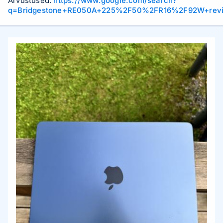
Arvustused:
https://www.google.com/search?
q=Bridgestone+RE050A+225%2F50%2FR16%2F92W+rev