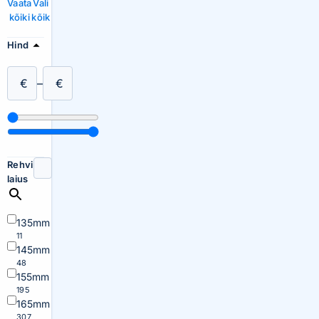
Vaata
Vali
kõiki
kõik
Hind
€
–
€
Rehvi
laius
135mm
11
145mm
48
155mm
195
165mm
307