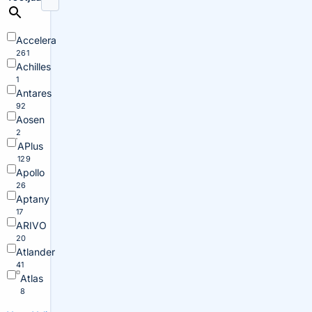
Accelera
261
Achilles
1
Antares
92
Aosen
2
APlus
129
Apollo
26
Aptany
17
ARIVO
20
Atlander
41
Atlas
8