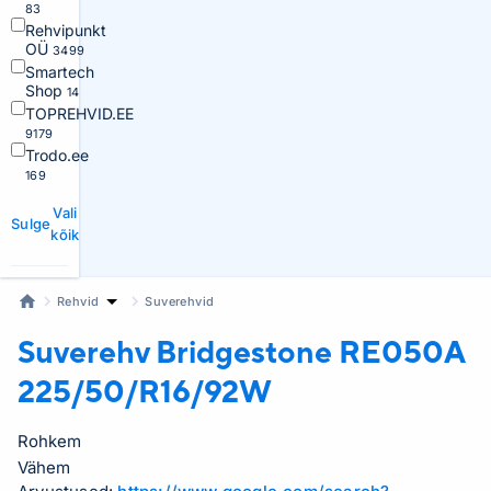
83
Rehvipunkt
OÜ
3499
Smartech
Shop
14
TOPREHVID.EE
9179
Trodo.ee
169
Vali
Sulge
kõik
Rehvid
Suverehvid
Suverehv Bridgestone
RE050A
225/50/R16/92W
Rohkem
Vähem