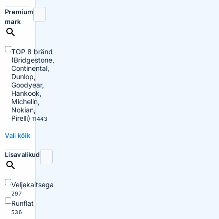
Premium
mark
TOP 8 bränd
(Bridgestone,
Continental,
Dunlop,
Goodyear,
Hankook,
Michelin,
Nokian,
Pirelli)
11443
Vali kõik
Lisavalikud
Veljekaitsega
297
Runflat
536