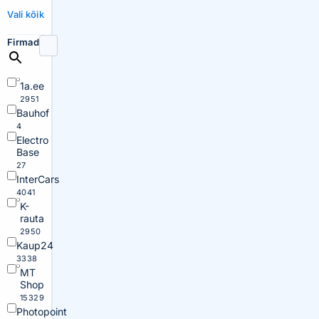
Vali kõik
Firmad
1a.ee
2951
Bauhof
4
Electro
Base
27
InterCars
4041
K-
rauta
2950
Kaup24
3338
MT
Shop
15329
Photopoint