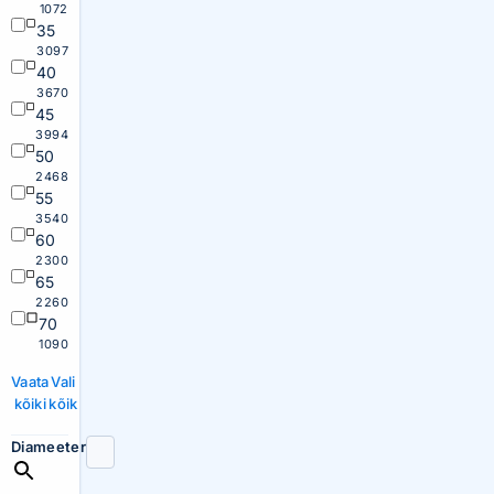
1072
35
3097
40
3670
45
3994
50
2468
55
3540
60
2300
65
2260
70
1090
Vaata
Vali
kõiki
kõik
Diameeter