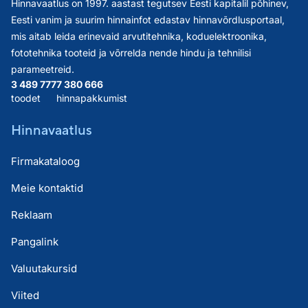
Hinnavaatlus on 1997. aastast tegutsev Eesti kapitalil põhinev,
Eesti vanim ja suurim hinnainfot edastav hinnavõrdlusportaal,
mis aitab leida erinevaid arvutitehnika, koduelektroonika,
fototehnika tooteid ja võrrelda nende hindu ja tehnilisi
parameetreid.
3 489 777
7 380 666
toodet
hinnapakkumist
Hinnavaatlus
Firmakataloog
Meie kontaktid
Reklaam
Pangalink
Valuutakursid
Viited