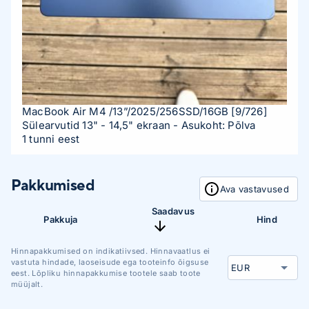
MacBook Air M4 /13”/2025/256SSD/16GB
[9/726]
Sülearvutid 13" - 14,5" ekraan
- Asukoht: Põlva
1 tunni eest
Pakkumised
Ava vastavused
Saadavus
Pakkuja
Hind
Hinnapakkumised on indikatiivsed. Hinnavaatlus ei
vastuta hindade, laoseisude ega tooteinfo õigsuse
eest. Lõpliku hinnapakkumise tootele saab toote
müüjalt.