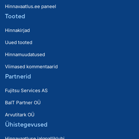
Hinnavaatlus.ee paneel
Tooted
Hinnakirjad
Uued tooted
Hinnamuudatused
Viimased kommentaarid
Partnerid
Fujitsu Services AS
BaIT Partner OÜ
Arvutitark OÜ
Ühistegevused
Hinnavaatluse jalgpalliklubi