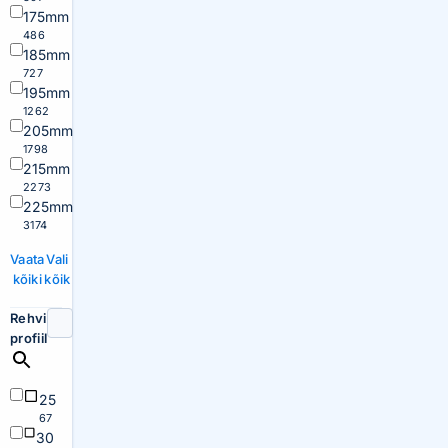
175mm
486
185mm
727
195mm
1262
205mm
1798
215mm
2273
225mm
3174
Vaata
Vali
kõiki
kõik
Rehvi
profiil
25
67
30