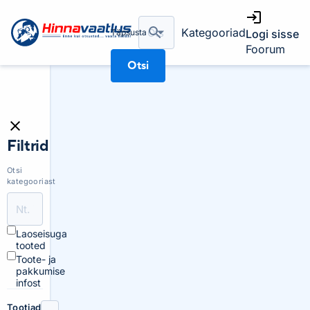
Kategooriad
Täpsusta
Logi sisse
Foorum
Otsi
Filtrid
Otsi
kategooriast
Laoseisuga
tooted
Toote- ja
pakkumise
infost
Tootjad