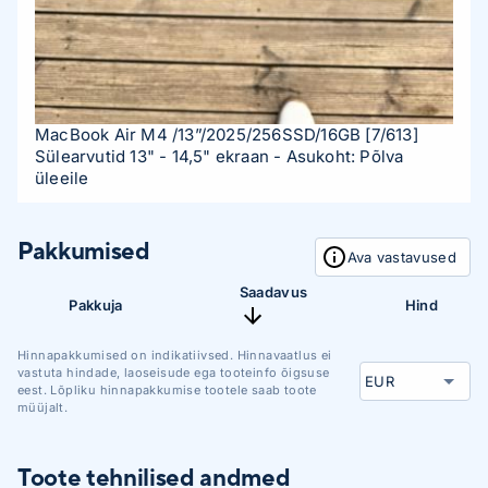
MacBook Air M4 /13”/2025/256SSD/16GB
[7/613]
Sülearvutid 13" - 14,5" ekraan
- Asukoht: Põlva
üleeile
Pakkumised
Ava vastavused
Saadavus
Pakkuja
Hind
Hinnapakkumised on indikatiivsed. Hinnavaatlus ei
vastuta hindade, laoseisude ega tooteinfo õigsuse
eest. Lõpliku hinnapakkumise tootele saab toote
müüjalt.
Toote tehnilised andmed