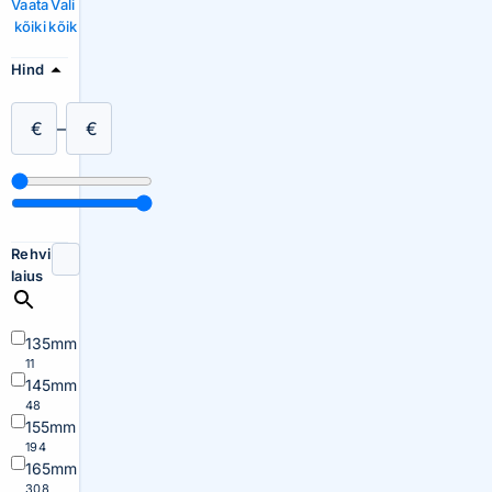
Vaata
Vali
kõiki
kõik
Hind
€
–
€
Rehvi
laius
135mm
11
145mm
48
155mm
194
165mm
308