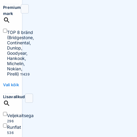
Premium
mark
TOP 8 bränd
(Bridgestone,
Continental,
Dunlop,
Goodyear,
Hankook,
Michelin,
Nokian,
Pirelli)
11439
Vali kõik
Lisavalikud
Veljekaitsega
296
Runflat
536