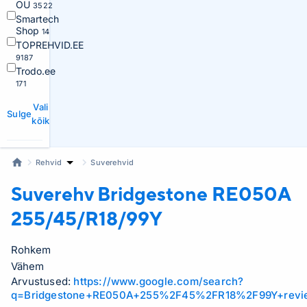
OÜ
3522
Smartech
Shop
14
TOPREHVID.EE
9187
Trodo.ee
171
Vali
Sulge
kõik
Rehvid
Suverehvid
Suverehv Bridgestone
RE050A
255/45/R18/99Y
Rohkem
Vähem
Arvustused:
https://www.google.com/search?
q=Bridgestone+RE050A+255%2F45%2FR18%2F99Y+revi