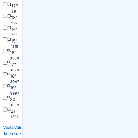
12"
39
13"
297
14"
722
15"
1815
16"
3009
17"
3829
18"
3947
19"
3997
20"
3839
21"
1892
Vaata
Vali
kõiki
kõik