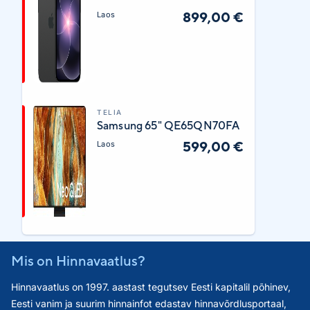
899,00 €
Laos
TELIA
Samsung 65" QE65QN70FA
599,00 €
Laos
Mis on Hinnavaatlus?
Hinnavaatlus on 1997. aastast tegutsev Eesti kapitalil põhinev,
Eesti vanim ja suurim hinnainfot edastav hinnavõrdlusportaal,