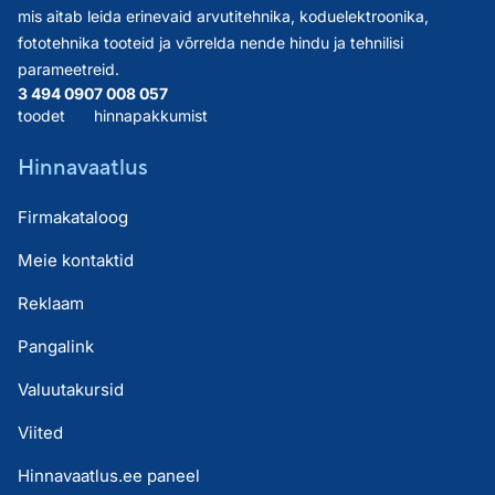
mis aitab leida erinevaid arvutitehnika, koduelektroonika,
fototehnika tooteid ja võrrelda nende hindu ja tehnilisi
parameetreid.
3 494 090
7 008 057
toodet
hinnapakkumist
Hinnavaatlus
Firmakataloog
Meie kontaktid
Reklaam
Pangalink
Valuutakursid
Viited
Hinnavaatlus.ee paneel