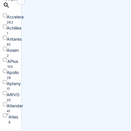
Accelera
262
Achilles
1
Antares
92
Aosen
2
APlus
130
Apollo
26
Aptany
17
ARIVO
20
Atlander
41
Atlas
8