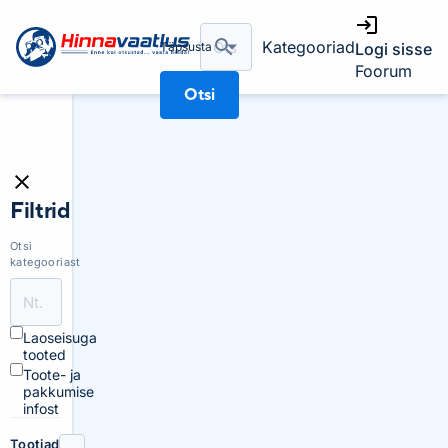
Kategooriad
Täpsusta
Logi sisse
Foorum
Otsi
Filtrid
Otsi
kategooriast
Laoseisuga
tooted
Toote- ja
pakkumise
infost
Tootjad