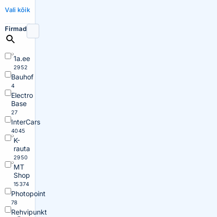
Vali kõik
Firmad
1a.ee
2952
Bauhof
4
Electro
Base
27
InterCars
4045
K-
rauta
2950
MT
Shop
15374
Photopoint
78
Rehvipunkt