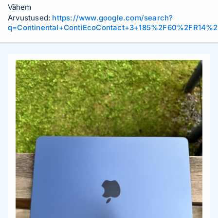
Vähem
Arvustused:
https://www.google.com/search?
q=Continental+ContiEcoContact+3+185%2F60%2FR14%2