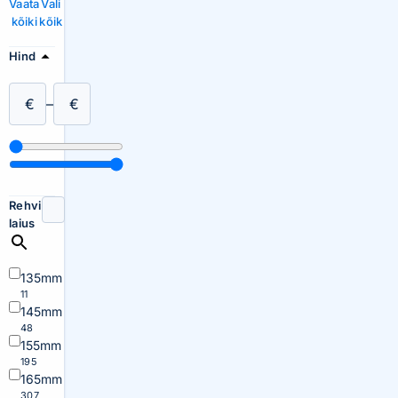
Vaata
Vali
kõiki
kõik
Hind
€
–
€
Rehvi
laius
135mm
11
145mm
48
155mm
195
165mm
307