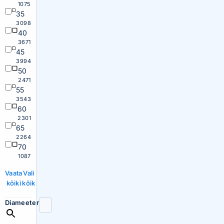
1075
35
3098
40
3671
45
3994
50
2471
55
3543
60
2301
65
2264
70
1087
Vaata
Vali
kõiki
kõik
Diameeter