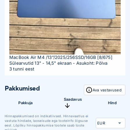
MacBook Air M4 /13”/2025/256SSD/16GB
[8/675]
Sülearvutid 13" - 14,5" ekraan
- Asukoht: Põlva
3 tunni eest
Pakkumised
Ava vastavused
Saadavus
Pakkuja
Hind
Hinnapakkumised on indikatiivsed. Hinnavaatlus ei
vastuta hindade, laoseisude ega tooteinfo õigsuse
eest. Lõpliku hinnapakkumise tootele saab toote
müüjalt.