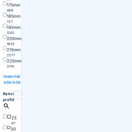
175mm
486
185mm
727
195mm
1262
205mm
1803
215mm
2277
225mm
3174
Vaata
Vali
kõiki
kõik
Rehvi
profiil
25
67
30