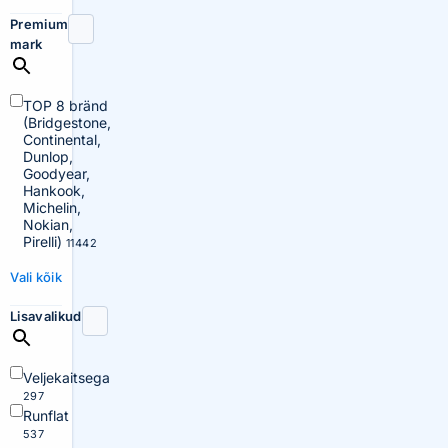
Premium
mark
TOP 8 bränd
(Bridgestone,
Continental,
Dunlop,
Goodyear,
Hankook,
Michelin,
Nokian,
Pirelli)
11442
Vali kõik
Lisavalikud
Veljekaitsega
297
Runflat
537