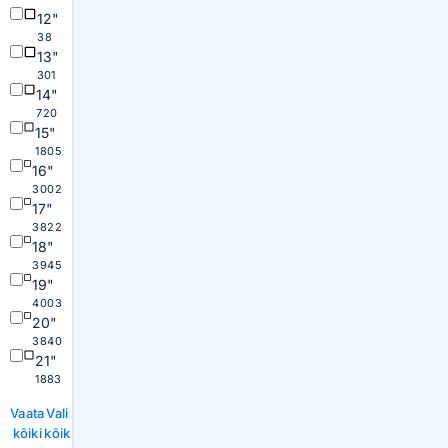
12"
38
13"
301
14"
720
15"
1805
16"
3002
17"
3822
18"
3945
19"
4003
20"
3840
21"
1883
Vaata
Vali
kõiki
kõik