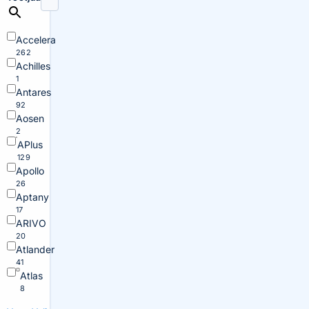
Accelera
262
Achilles
1
Antares
92
Aosen
2
APlus
129
Apollo
26
Aptany
17
ARIVO
20
Atlander
41
Atlas
8