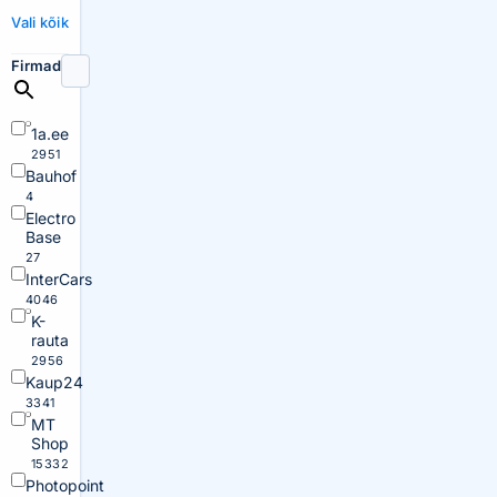
Vali kõik
Firmad
1a.ee
2951
Bauhof
4
Electro
Base
27
InterCars
4046
K-
rauta
2956
Kaup24
3341
MT
Shop
15332
Photopoint