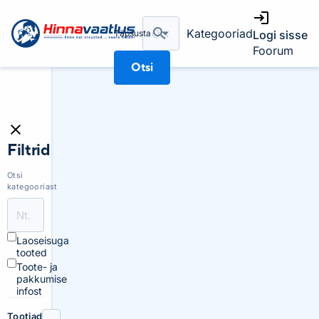
Kategooriad
Täpsusta
Logi sisse
Foorum
Otsi
Filtrid
Otsi
kategooriast
Laoseisuga
tooted
Toote- ja
pakkumise
infost
Tootjad