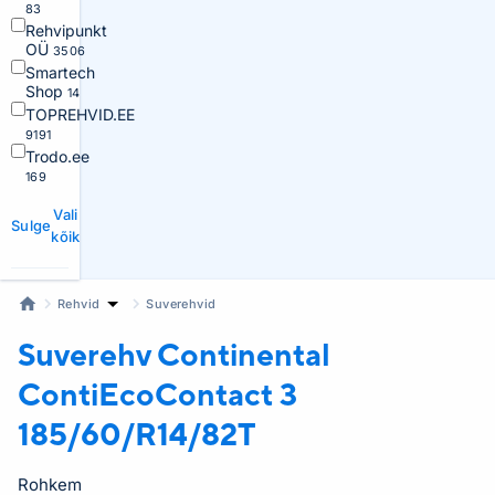
83
Rehvipunkt
OÜ
3506
Smartech
Shop
14
TOPREHVID.EE
9191
Trodo.ee
169
Vali
Sulge
kõik
Rehvid
Suverehvid
Suverehv Continental
ContiEcoContact 3
185/60/R14/82T
Rohkem