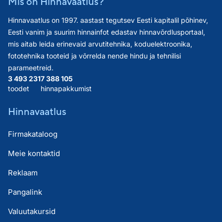
Mis on Hinnavaatlus?
Hinnavaatlus on 1997. aastast tegutsev Eesti kapitalil põhinev,
Eesti vanim ja suurim hinnainfot edastav hinnavõrdlusportaal,
mis aitab leida erinevaid arvutitehnika, koduelektroonika,
fototehnika tooteid ja võrrelda nende hindu ja tehnilisi
parameetreid.
3 493 231
7 388 105
toodet
hinnapakkumist
Hinnavaatlus
Firmakataloog
Meie kontaktid
Reklaam
Pangalink
Valuutakursid