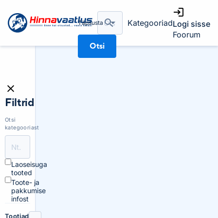
Kategooriad
Täpsusta
Logi sisse
Foorum
Otsi
Filtrid
Otsi
kategooriast
Laoseisuga
tooted
Toote- ja
pakkumise
infost
Tootjad