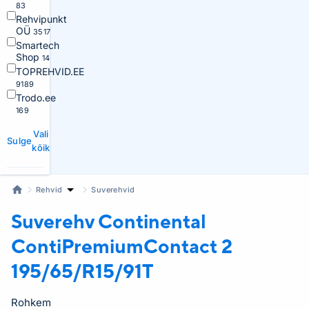
83
Rehvipunkt
OÜ
3517
Smartech
Shop
14
TOPREHVID.EE
9189
Trodo.ee
169
Vali
Sulge
kõik
Rehvid
Suverehvid
Suverehv Continental
ContiPremiumContact 2
195/65/R15/91T
Rohkem