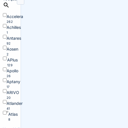
Accelera
262
Achilles
1
Antares
92
Aosen
2
APlus
129
Apollo
26
Aptany
17
ARIVO
20
Atlander
41
Atlas
8