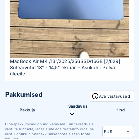
MacBook Air M4 /13”/2025/256SSD/16GB
[7/629]
Sülearvutid 13" - 14,5" ekraan
- Asukoht: Põlva
üleeile
Pakkumised
Ava vastavused
Saadavus
Pakkuja
Hind
Hinnapakkumised on indikatiivsed. Hinnavaatlus ei
vastuta hindade, laoseisude ega tooteinfo õigsuse
eest. Lõpliku hinnapakkumise tootele saab toote
müüjalt.