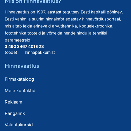
Mis on Hinnavaatlus?
Hinnavaatlus on 1997. aastast tegutsev Eesti kapitalil põhinev,
Eesti vanim ja suurim hinnainfot edastav hinnavõrdlusportaal,
mis aitab leida erinevaid arvutitehnika, koduelektroonika,
fototehnika tooteid ja võrrelda nende hindu ja tehnilisi
parameetreid.
3 490 346
7 401 623
toodet
hinnapakkumist
Hinnavaatlus
Firmakataloog
Meie kontaktid
Reklaam
Pangalink
Valuutakursid