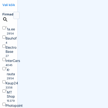
Vali kõik
Firmad
1a.ee
2954
Bauhof
4
Electro
Base
27
InterCars
4045
K-
rauta
2954
Kaup24
3356
MT
Shop
15379
Photopoint