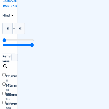
Vaata
Vali
kõiki
kõik
Hind
€
–
€
Rehvi
laius
135mm
11
145mm
48
155mm
195
165mm
308