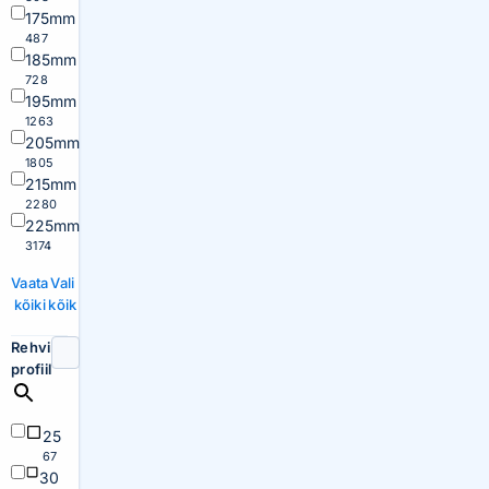
175mm
487
185mm
728
195mm
1263
205mm
1805
215mm
2280
225mm
3174
Vaata
Vali
kõiki
kõik
Rehvi
profiil
25
67
30