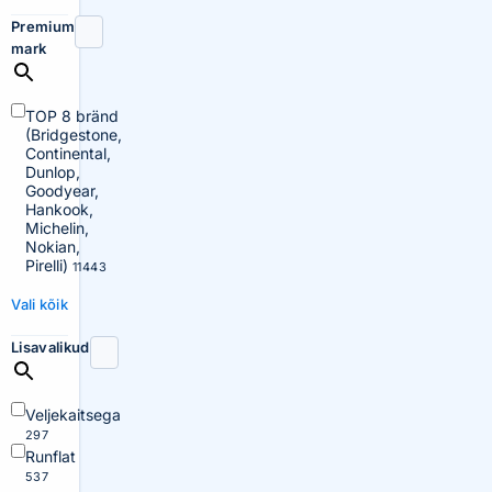
Premium
mark
TOP 8 bränd
(Bridgestone,
Continental,
Dunlop,
Goodyear,
Hankook,
Michelin,
Nokian,
Pirelli)
11443
Vali kõik
Lisavalikud
Veljekaitsega
297
Runflat
537