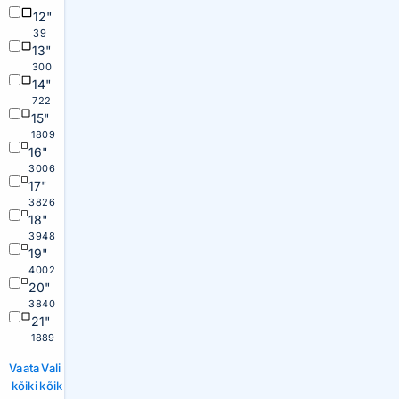
12"
39
13"
300
14"
722
15"
1809
16"
3006
17"
3826
18"
3948
19"
4002
20"
3840
21"
1889
Vaata
Vali
kõiki
kõik