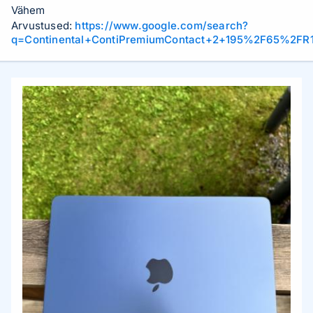
Vähem
Arvustused:
https://www.google.com/search?
q=Continental+ContiPremiumContact+2+195%2F65%2FR