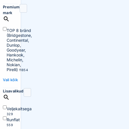
Premium
mark
TOP 8 bränd
(Bridgestone,
Continental,
Dunlop,
Goodyear,
Hankook,
Michelin,
Nokian,
Pirelli)
11854
Vali kõik
Lisavalikud
Veljekaitsega
329
Runflat
559