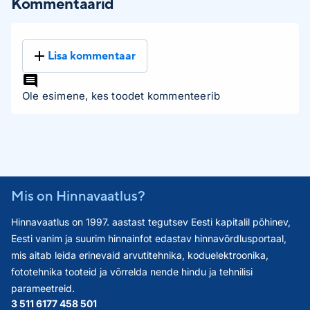
Kommentaarid
Lisa kommentaar
Ole esimene, kes toodet kommenteerib
Mis on Hinnavaatlus?
Hinnavaatlus on 1997. aastast tegutsev Eesti kapitalil põhinev,
Eesti vanim ja suurim hinnainfot edastav hinnavõrdlusportaal,
mis aitab leida erinevaid arvutitehnika, koduelektroonika,
fototehnika tooteid ja võrrelda nende hindu ja tehnilisi
parameetreid.
3 511 617
7 458 501