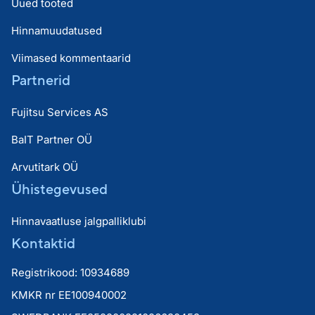
Uued tooted
Hinnamuudatused
Viimased kommentaarid
Partnerid
Fujitsu Services AS
BaIT Partner OÜ
Arvutitark OÜ
Ühistegevused
Hinnavaatluse jalgpalliklubi
Kontaktid
Registrikood: 10934689
KMKR nr EE100940002