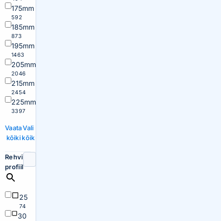
175mm
592
185mm
873
195mm
1463
205mm
2046
215mm
2454
225mm
3397
Vaata
Vali
kõiki
kõik
Rehvi
profiil
25
74
30