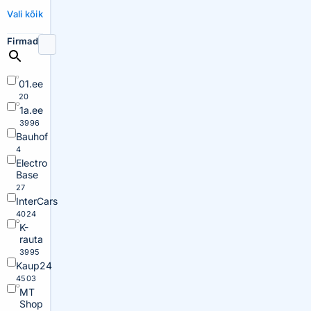
Vali kõik
Firmad
01.ee
20
1a.ee
3996
Bauhof
4
Electro
Base
27
InterCars
4024
K-
rauta
3995
Kaup24
4503
MT
Shop