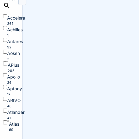
Accelera
261
Achilles
1
Antares
92
Aosen
2
APlus
205
Apollo
26
Aptany
17
ARIVO
46
Atlander
41
Atlas
69