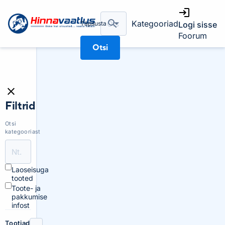
Kategooriad
Täpsusta
Logi sisse
Foorum
Otsi
Filtrid
Otsi
kategooriast
Laoseisuga
tooted
Toote- ja
pakkumise
infost
Tootjad