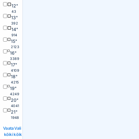
12"
43
13"
392
14"
914
15"
2123
16"
3389
17"
4109
18"
4215
19"
4249
20"
4041
21"
1948
Vaata
Vali
kõiki
kõik