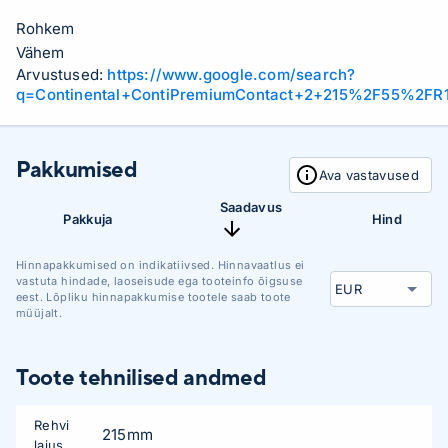
Rohkem
Vähem
Arvustused:
https://www.google.com/search?
q=Continental+ContiPremiumContact+2+215%2F55%2F
Pakkumised
Ava vastavused
Saadavus
Pakkuja
Hind
Hinnapakkumised on indikatiivsed. Hinnavaatlus ei
vastuta hindade, laoseisude ega tooteinfo õigsuse
eest. Lõpliku hinnapakkumise tootele saab toote
müüjalt.
Toote tehnilised andmed
Rehvi
215mm
laius