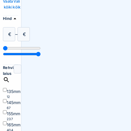
Vaata
Vali
kõiki
kõik
Hind
€
–
€
Rehvi
laius
135mm
12
145mm
67
155mm
237
165mm
404