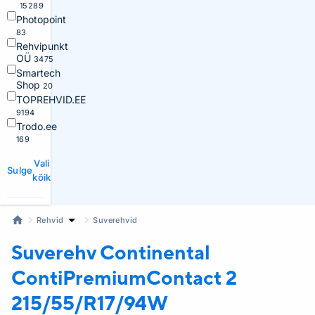
15289
Photopoint
83
Rehvipunkt
OÜ
3475
Smartech
Shop
20
TOPREHVID.EE
9194
Trodo.ee
169
Vali
Sulge
kõik
Rehvid
Suverehvid
Suverehv Continental
ContiPremiumContact 2
215/55/R17/94W