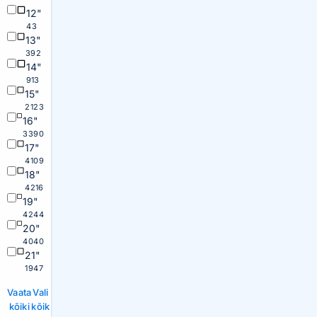
12"
43
13"
392
14"
913
15"
2123
16"
3390
17"
4109
18"
4216
19"
4244
20"
4040
21"
1947
Vaata
Vali
kõiki
kõik