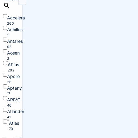
Accelera
260
Achilles
1
Antares
92
Aosen
2
APlus
202
Apollo
26
Aptany
17
ARIVO
46
Atlander
41
Atlas
70