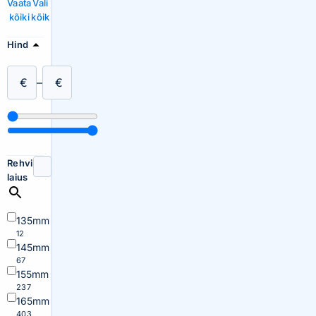
Vaata
Vali
kõiki
kõik
Hind
€
–
€
Rehvi
laius
135mm
12
145mm
67
155mm
237
165mm
403