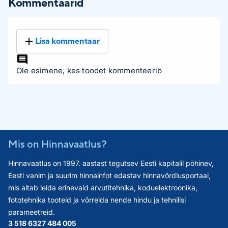
Kommentaarid
Lisa kommentaar
Ole esimene, kes toodet kommenteerib
Mis on Hinnavaatlus?
Hinnavaatlus on 1997. aastast tegutsev Eesti kapitalil põhinev,
Eesti vanim ja suurim hinnainfot edastav hinnavõrdlusportaal,
mis aitab leida erinevaid arvutitehnika, koduelektroonika,
fototehnika tooteid ja võrrelda nende hindu ja tehnilisi
parameetreid.
3 518 632
7 484 005