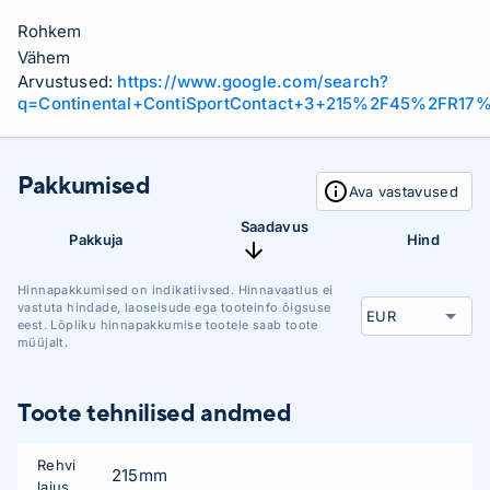
Rohkem
Vähem
Arvustused:
https://www.google.com/search?
q=Continental+ContiSportContact+3+215%2F45%2FR17
Pakkumised
Ava vastavused
Saadavus
Pakkuja
Hind
Hinnapakkumised on indikatiivsed. Hinnavaatlus ei
vastuta hindade, laoseisude ega tooteinfo õigsuse
eest. Lõpliku hinnapakkumise tootele saab toote
müüjalt.
Toote tehnilised andmed
Rehvi
215mm
laius