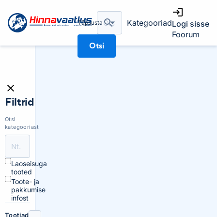
Kategooriad
Täpsusta
Logi sisse
Foorum
Otsi
Filtrid
Otsi
kategooriast
Laoseisuga
tooted
Toote- ja
pakkumise
infost
Tootjad