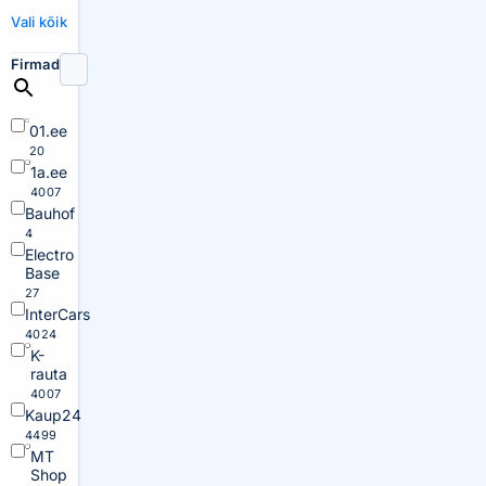
Vali kõik
Firmad
01.ee
20
1a.ee
4007
Bauhof
4
Electro
Base
27
InterCars
4024
K-
rauta
4007
Kaup24
4499
MT
Shop