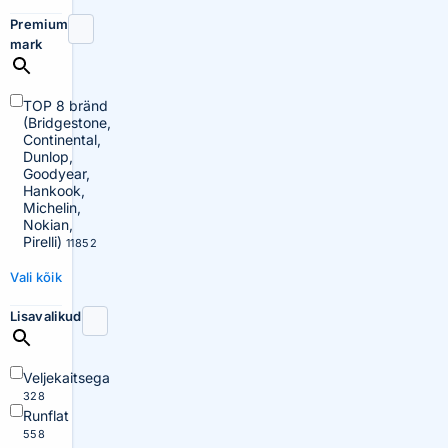
Premium
mark
TOP 8 bränd
(Bridgestone,
Continental,
Dunlop,
Goodyear,
Hankook,
Michelin,
Nokian,
Pirelli)
11852
Vali kõik
Lisavalikud
Veljekaitsega
328
Runflat
558