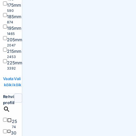
175mm
590
185mm
874
195mm
1465
205mm
2047
215mm
2453
225mm
3392
Vaata
Vali
kõiki
kõik
Rehvi
profiil
25
74
30