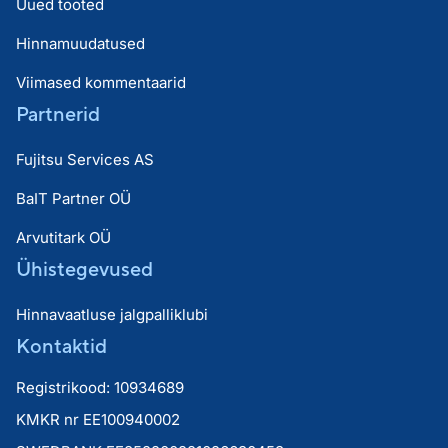
Uued tooted
Hinnamuudatused
Viimased kommentaarid
Partnerid
Fujitsu Services AS
BaIT Partner OÜ
Arvutitark OÜ
Ühistegevused
Hinnavaatluse jalgpalliklubi
Kontaktid
Registrikood: 10934689
KMKR nr EE100940002