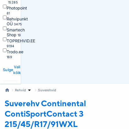
15285
Photopoint
81
Rehvipunkt
OÜ
3475
Smartech
Shop
19
TOPREHVID.EE
9194
Trodo.ee
169
Vali
Sulge
kõik
Rehvid
Suverehvid
Suverehv Continental
ContiSportContact 3
215/45/R17/91WXL