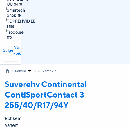
OÜ
3470
Smartech
Shop
19
TOPREHVID.EE
9198
Trodo.ee
170
Vali
Sulge
kõik
Rehvid
Suverehvid
Suverehv Continental
ContiSportContact 3
255/40/R17/94Y
Rohkem
Vähem