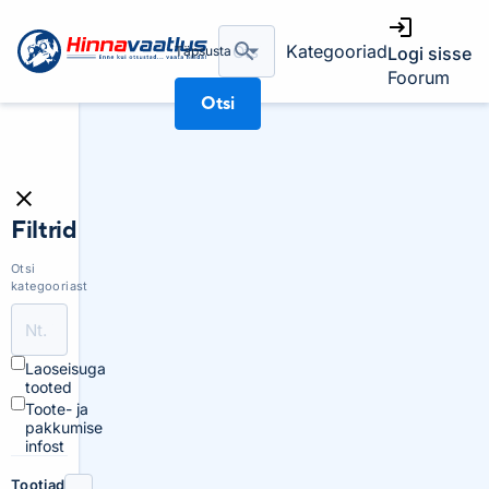
Kategooriad
Täpsusta
Logi sisse
Foorum
Otsi
Filtrid
Otsi
kategooriast
Laoseisuga
tooted
Toote- ja
pakkumise
infost
Tootjad