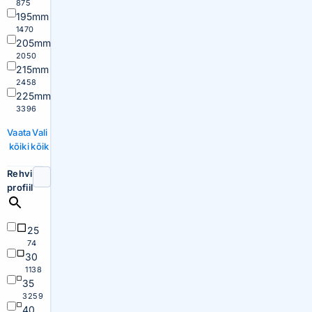
875
195mm
1470
205mm
2050
215mm
2458
225mm
3396
Vaata
Vali
kõiki
kõik
Rehvi
profiil
25
74
30
1138
35
3259
40