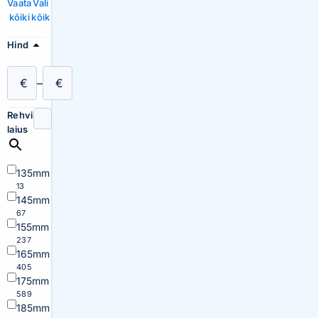
Vaata
Vali
kõiki
kõik
Hind
€
–
€
Rehvi
laius
135mm
13
145mm
67
155mm
237
165mm
405
175mm
589
185mm