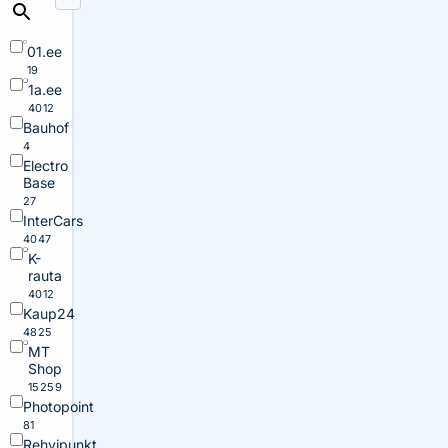
01.ee
19
1a.ee
4012
Bauhof
4
Electro
Base
27
InterCars
4047
K-
rauta
4012
Kaup24
4825
MT
Shop
15259
Photopoint
81
Rehvipunkt