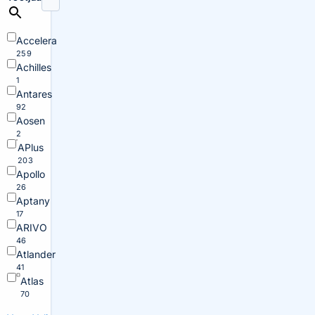
Accelera
259
Achilles
1
Antares
92
Aosen
2
APlus
203
Apollo
26
Aptany
17
ARIVO
46
Atlander
41
Atlas
70