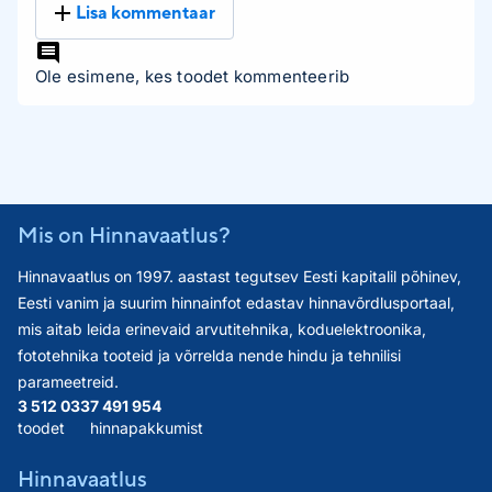
Lisa kommentaar
Ole esimene, kes toodet kommenteerib
Mis on Hinnavaatlus?
Hinnavaatlus on 1997. aastast tegutsev Eesti kapitalil põhinev,
Eesti vanim ja suurim hinnainfot edastav hinnavõrdlusportaal,
mis aitab leida erinevaid arvutitehnika, koduelektroonika,
fototehnika tooteid ja võrrelda nende hindu ja tehnilisi
parameetreid.
3 512 033
7 491 954
toodet
hinnapakkumist
Hinnavaatlus