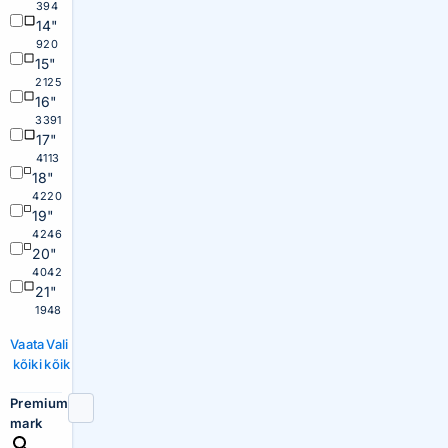
394
14"
920
15"
2125
16"
3391
17"
4113
18"
4220
19"
4246
20"
4042
21"
1948
Vaata
Vali
kõiki
kõik
Premium
mark