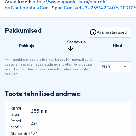
Arvustused:
https://www.google.com/search?
q=Continental+ContiSportContact+3+255%2F40%2FR17
Pakkumised
Ava vastavused
Saadavus
Pakkuja
Hind
Hinnapakkumised on indikatiivsed. Hinnavaatlus ei
vastuta hindade, laoseisude ega tooteinfo õigsuse
eest. Lõpliku hinnapakkumise tootele saab toote
müüjalt.
Toote tehnilised andmed
Rehvi
255mm
laius
Rehvi
40
profiil
17"
Diameeter