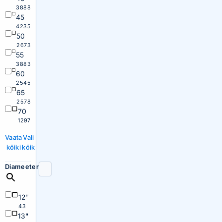
3888
45
4235
50
2673
55
3883
60
2545
65
2578
70
1297
Vaata
Vali
kõiki
kõik
Diameeter
12"
43
13"