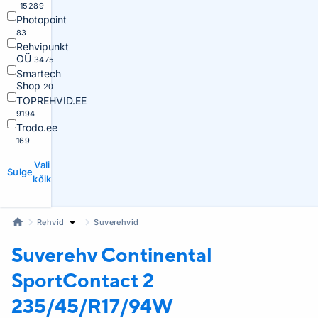
15289
Photopoint
83
Rehvipunkt
OÜ
3475
Smartech
Shop
20
TOPREHVID.EE
9194
Trodo.ee
169
Vali
Sulge
kõik
Rehvid
Suverehvid
Suverehv Continental
SportContact 2
235/45/R17/94W