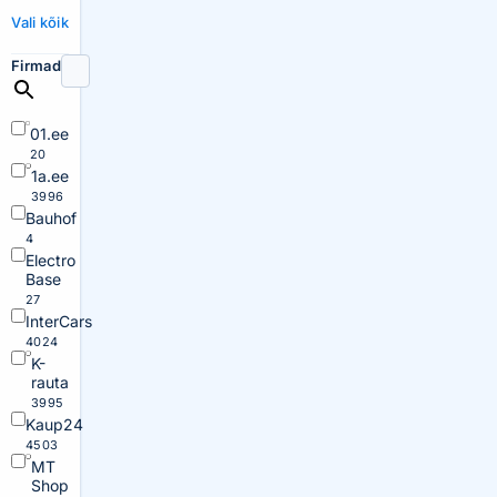
Vali kõik
Firmad
01.ee
20
1a.ee
3996
Bauhof
4
Electro
Base
27
InterCars
4024
K-
rauta
3995
Kaup24
4503
MT
Shop