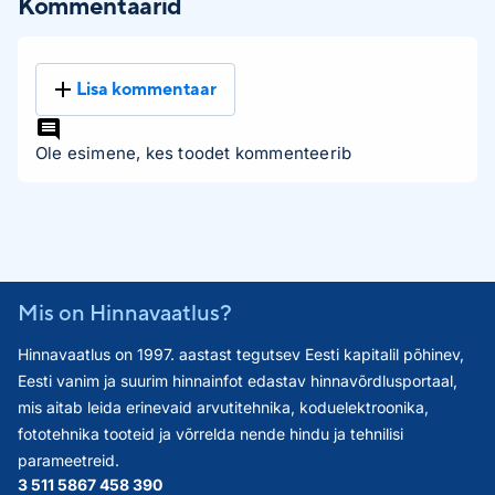
Kommentaarid
Lisa kommentaar
Ole esimene, kes toodet kommenteerib
Mis on Hinnavaatlus?
Hinnavaatlus on 1997. aastast tegutsev Eesti kapitalil põhinev,
Eesti vanim ja suurim hinnainfot edastav hinnavõrdlusportaal,
mis aitab leida erinevaid arvutitehnika, koduelektroonika,
fototehnika tooteid ja võrrelda nende hindu ja tehnilisi
parameetreid.
3 511 586
7 458 390