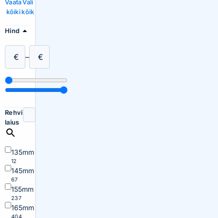
Vaata
Vali
kõiki
kõik
Hind
€
–
€
Rehvi
laius
135mm
12
145mm
67
155mm
237
165mm
404