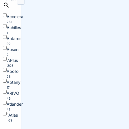
Accelera
261
Achilles
1
Antares
92
Aosen
2
APlus
205
Apollo
26
Aptany
17
ARIVO
46
Atlander
41
Atlas
69