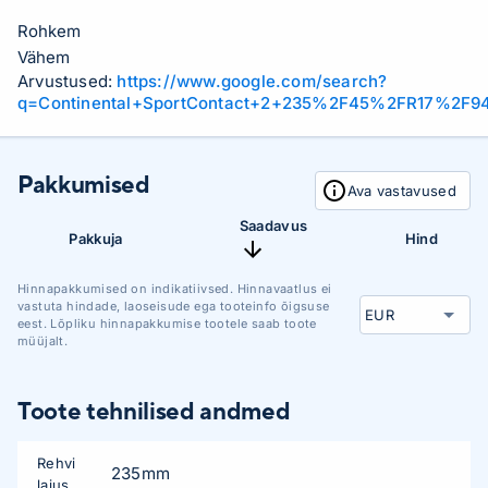
Rohkem
Vähem
Arvustused:
https://www.google.com/search?
q=Continental+SportContact+2+235%2F45%2FR17%2F9
Pakkumised
Ava vastavused
Saadavus
Pakkuja
Hind
Hinnapakkumised on indikatiivsed. Hinnavaatlus ei
vastuta hindade, laoseisude ega tooteinfo õigsuse
eest. Lõpliku hinnapakkumise tootele saab toote
müüjalt.
Toote tehnilised andmed
Rehvi
235mm
laius