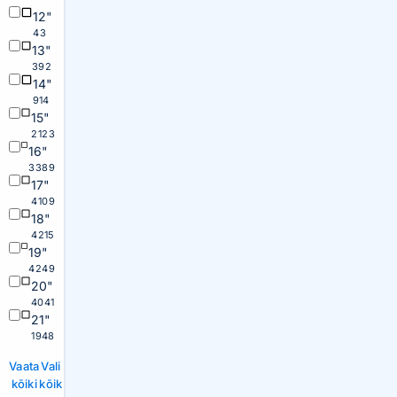
12"
43
13"
392
14"
914
15"
2123
16"
3389
17"
4109
18"
4215
19"
4249
20"
4041
21"
1948
Vaata
Vali
kõiki
kõik