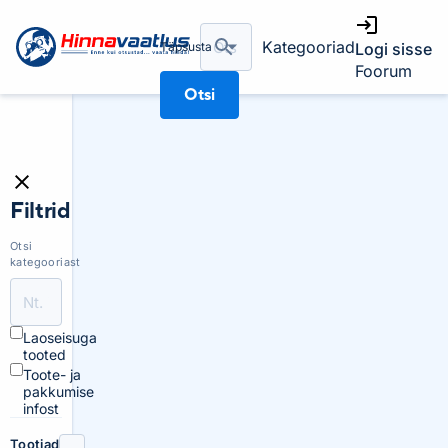
Kategooriad
Täpsusta
Logi sisse
Foorum
Otsi
Filtrid
Otsi
kategooriast
Laoseisuga
tooted
Toote- ja
pakkumise
infost
Tootjad