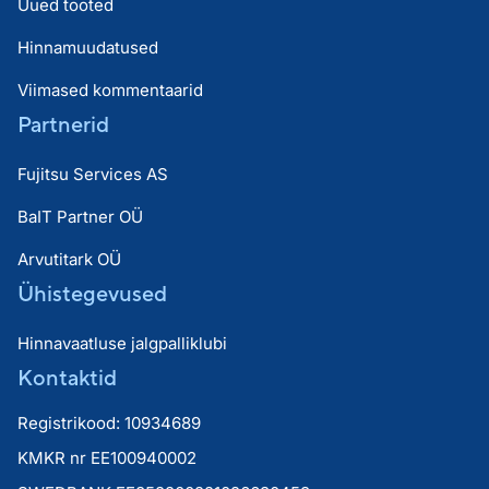
Uued tooted
Hinnamuudatused
Viimased kommentaarid
Partnerid
Fujitsu Services AS
BaIT Partner OÜ
Arvutitark OÜ
Ühistegevused
Hinnavaatluse jalgpalliklubi
Kontaktid
Registrikood: 10934689
KMKR nr EE100940002