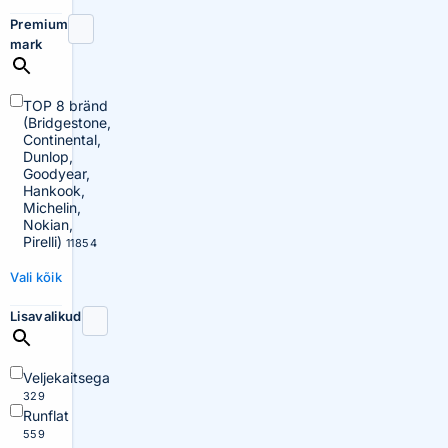
Premium
mark
TOP 8 bränd
(Bridgestone,
Continental,
Dunlop,
Goodyear,
Hankook,
Michelin,
Nokian,
Pirelli)
11854
Vali kõik
Lisavalikud
Veljekaitsega
329
Runflat
559