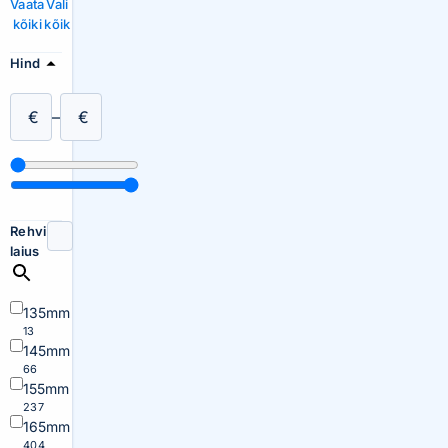
Vaata
Vali
kõiki
kõik
Hind
€
–
€
Rehvi
laius
135mm
13
145mm
66
155mm
237
165mm
404