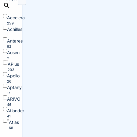
Accelera
259
Achilles
1
Antares
92
Aosen
2
APlus
203
Apollo
26
Aptany
17
ARIVO
46
Atlander
41
Atlas
68