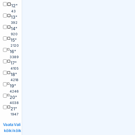
12"
43
13"
392
14"
920
15"
2120
16"
3389
17"
4105
18"
4218
19"
4246
20"
4038
21"
1947
Vaata
Vali
kõiki
kõik