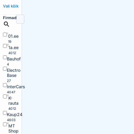
Vali kõik
Firmad
01.ee
19
1a.ee
4012
Bauhof
4
Electro
Base
27
InterCars
4047
K-
rauta
4012
Kaup24
4803
MT
Shop