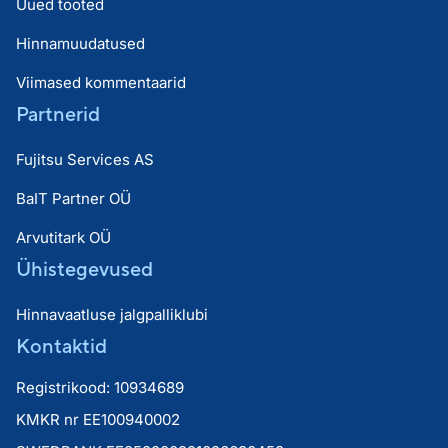
Uued tooted
Hinnamuudatused
Viimased kommentaarid
Partnerid
Fujitsu Services AS
BaIT Partner OÜ
Arvutitark OÜ
Ühistegevused
Hinnavaatluse jalgpalliklubi
Kontaktid
Registrikood: 10934689
KMKR nr EE100940002