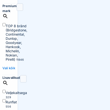
Premium
mark
TOP 8 bränd
(Bridgestone,
Continental,
Dunlop,
Goodyear,
Hankook,
Michelin,
Nokian,
Pirelli)
11846
Vali kõik
Lisavalikud
Veljekaitsega
329
Runflat
556