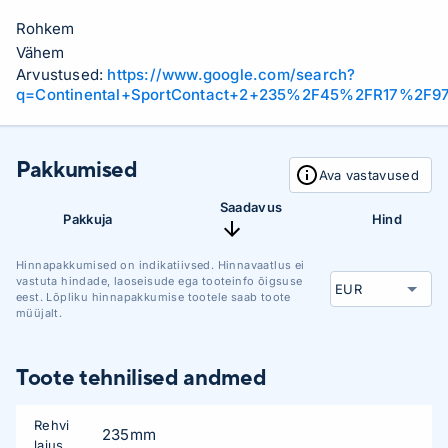
Rohkem
Vähem
Arvustused:
https://www.google.com/search?
q=Continental+SportContact+2+235%2F45%2FR17%2F9
Pakkumised
Ava vastavused
Saadavus
Pakkuja
Hind
Hinnapakkumised on indikatiivsed. Hinnavaatlus ei
vastuta hindade, laoseisude ega tooteinfo õigsuse
eest. Lõpliku hinnapakkumise tootele saab toote
müüjalt.
Toote tehnilised andmed
Rehvi
235mm
laius