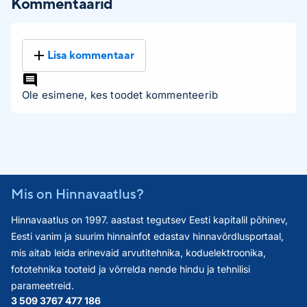
Kommentaarid
Lisa kommentaar
Ole esimene, kes toodet kommenteerib
Mis on Hinnavaatlus?
Hinnavaatlus on 1997. aastast tegutsev Eesti kapitalil põhinev,
Eesti vanim ja suurim hinnainfot edastav hinnavõrdlusportaal,
mis aitab leida erinevaid arvutitehnika, koduelektroonika,
fototehnika tooteid ja võrrelda nende hindu ja tehnilisi
parameetreid.
3 509 376
7 477 186