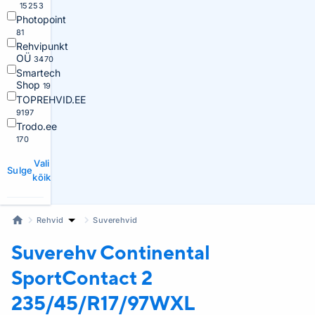
15253
Photopoint
81
Rehvipunkt
OÜ
3470
Smartech
Shop
19
TOPREHVID.EE
9197
Trodo.ee
170
Vali
Sulge
kõik
Rehvid
Suverehvid
Suverehv Continental
SportContact 2
235/45/R17/97WXL