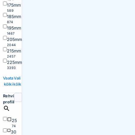
175mm
589
185mm
874
195mm
1467
205mm
2044
215mm
2457
225mm
3393
Vaata
Vali
kõiki
kõik
Rehvi
profiil
25
74
30