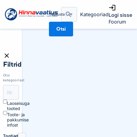
Kategooriad
Täpsusta
Logi sisse
Foorum
Otsi
Filtrid
Otsi
kategooriast
Laoseisuga
tooted
Toote- ja
pakkumise
infost
Tootjad