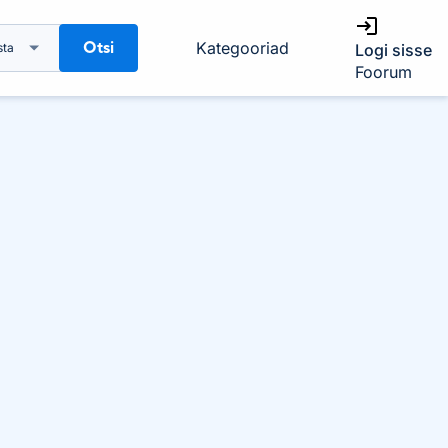
Otsi
Kategooriad
sta
Logi sisse
Foorum