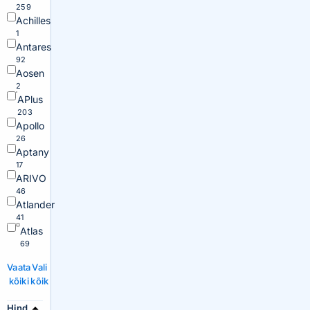
259
Achilles
1
Antares
92
Aosen
2
APlus
203
Apollo
26
Aptany
17
ARIVO
46
Atlander
41
Atlas
69
Vaata
Vali
kõiki
kõik
Hind