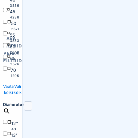
3886
45
4236
50
2671
55
AVA
3883
FILTRID
60
2546
PEIDA
65
FILTRID
2576
70
1295
Vaata
Vali
kõiki
kõik
Diameeter
12"
43
13"