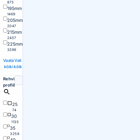
875
195mm
1469
205mm
2047
215mm
2457
225mm
3396
Vaata
Vali
kõiki
kõik
Rehvi
profiil
25
74
30
1135
35
3258
40