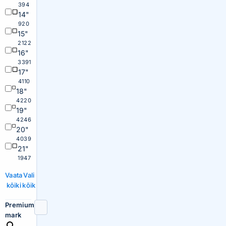
394
14"
920
15"
2122
16"
3391
17"
4110
18"
4220
19"
4246
20"
4039
21"
1947
Vaata
Vali
kõiki
kõik
Premium
mark