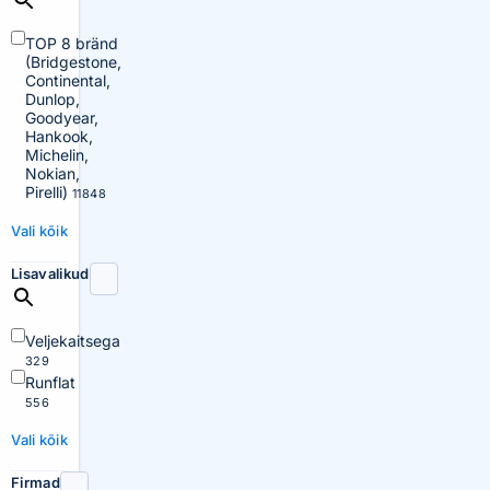
TOP 8 bränd
(Bridgestone,
Continental,
Dunlop,
Goodyear,
Hankook,
Michelin,
Nokian,
Pirelli)
11848
Vali kõik
Lisavalikud
Veljekaitsega
329
Runflat
556
Vali kõik
Firmad