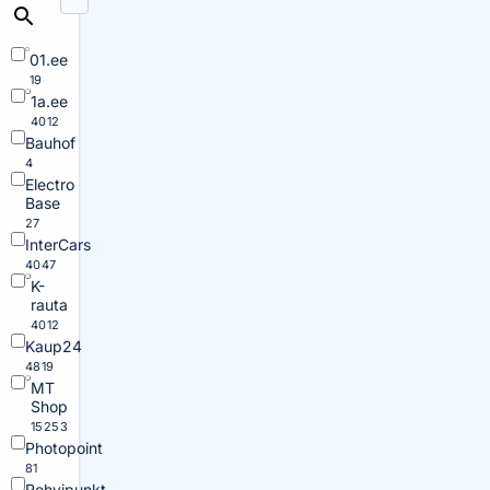
01.ee
19
1a.ee
4012
Bauhof
4
Electro
Base
27
InterCars
4047
K-
rauta
4012
Kaup24
4819
MT
Shop
15253
Photopoint
81
Rehvipunkt