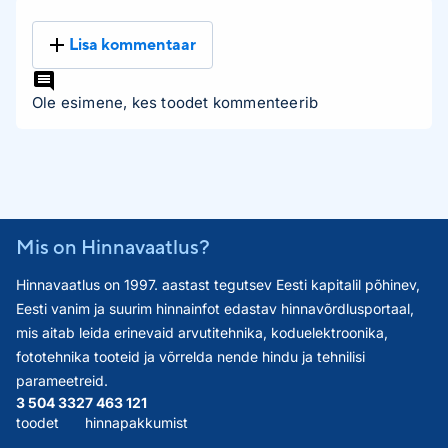
Lisa kommentaar
Ole esimene, kes toodet kommenteerib
Mis on Hinnavaatlus?
Hinnavaatlus on 1997. aastast tegutsev Eesti kapitalil põhinev,
Eesti vanim ja suurim hinnainfot edastav hinnavõrdlusportaal,
mis aitab leida erinevaid arvutitehnika, koduelektroonika,
fototehnika tooteid ja võrrelda nende hindu ja tehnilisi
parameetreid.
3 504 332
7 463 121
toodet
hinnapakkumist