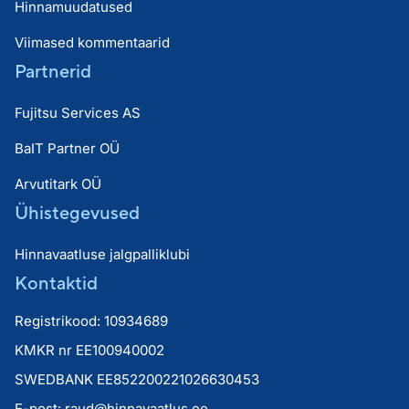
Hinnamuudatused
Viimased kommentaarid
Partnerid
Fujitsu Services AS
BaIT Partner OÜ
Arvutitark OÜ
Ühistegevused
Hinnavaatluse jalgpalliklubi
Kontaktid
Registrikood: 10934689
KMKR nr EE100940002
SWEDBANK EE852200221026630453
E-post:
raud@hinnavaatlus.ee