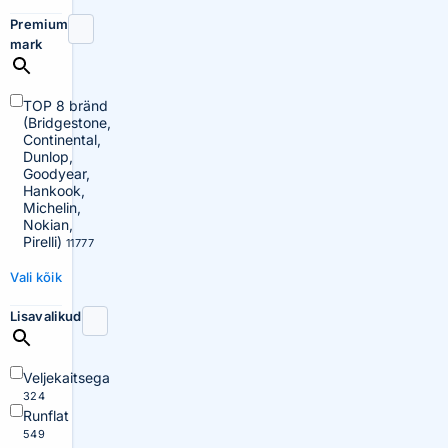
Premium
mark
TOP 8 bränd
(Bridgestone,
Continental,
Dunlop,
Goodyear,
Hankook,
Michelin,
Nokian,
Pirelli)
11777
Vali kõik
Lisavalikud
Veljekaitsega
324
Runflat
549