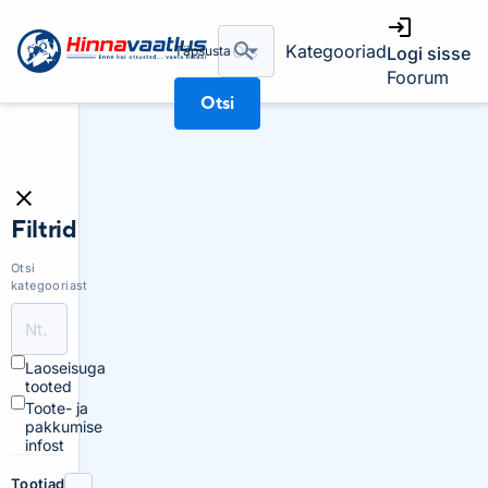
Kategooriad
Täpsusta
Logi sisse
Foorum
Otsi
Filtrid
Otsi
kategooriast
Laoseisuga
tooted
Toote- ja
pakkumise
infost
Tootjad