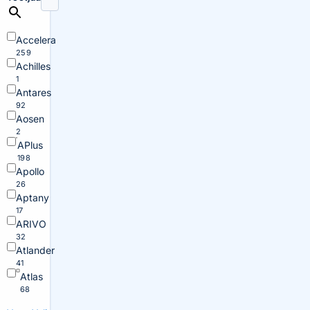
Accelera
259
Achilles
1
Antares
92
Aosen
2
APlus
198
Apollo
26
Aptany
17
ARIVO
32
Atlander
41
Atlas
68