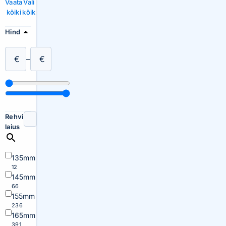
Vaata
Vali
kõiki
kõik
Hind
€
–
€
Rehvi
laius
135mm
12
145mm
66
155mm
236
165mm
391