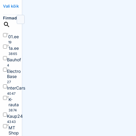
Vali kõik
Firmad
01.ee
19
1a.ee
3865
Bauhof
4
Electro
Base
27
InterCars
4047
K-
rauta
3874
Kaup24
4343
MT
Shop