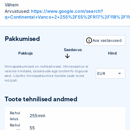
Vähem
Arvustused:
https://www.google.com/search?
q=Continental+Vanco+2+255%2F55%2FR17%2F118%2F11
Pakkumised
Ava vastavused
Saadavus
Pakkuja
Hind
Hinnapakkumised on indikatiivsed. Hinnavaatlus ei
vastuta hindade, laoseisude ega tooteinfo õigsuse
eest. Lõpliku hinnapakkumise tootele saab toote
müüjalt.
Toote tehnilised andmed
Rehvi
255mm
laius
Rehvi
55