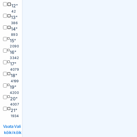
12"
42
13"
386
14"
893
15"
2090
16"
3342
17"
4079
18"
4199
19"
4200
20"
4007
21"
1934
Vaata
Vali
kõiki
kõik