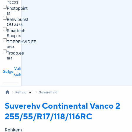
15233
Photopoint
81
Rehvipunkt
OÜ
3468
Smartech
Shop
19
TOPREHVID.EE
9194
Trodo.ee
164
Vali
Sulge
kõik
Rehvid
Suverehvid
Suverehv Continental
Vanco 2
255/55/R17/118/116RC
Rohkem