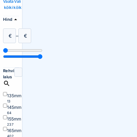
Vaata
Vali
kõiki
kõik
Hind
€
–
€
Rehvi
laius
135mm
13
145mm
64
155mm
237
165mm
402