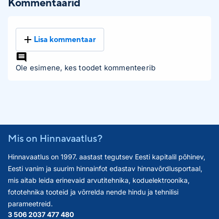
Kommentaarid
Lisa kommentaar
Ole esimene, kes toodet kommenteerib
Mis on Hinnavaatlus?
Hinnavaatlus on 1997. aastast tegutsev Eesti kapitalil põhinev,
Eesti vanim ja suurim hinnainfot edastav hinnavõrdlusportaal,
mis aitab leida erinevaid arvutitehnika, koduelektroonika,
fototehnika tooteid ja võrrelda nende hindu ja tehnilisi
parameetreid.
3 506 203
7 477 480