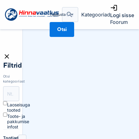
Kategooriad
Täpsusta
Logi sisse
Foorum
Otsi
Filtrid
Otsi
kategooriast
Laoseisuga
tooted
Toote- ja
pakkumise
infost
Tootjad