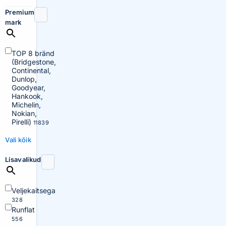
Premium
mark
TOP 8 bränd
(Bridgestone,
Continental,
Dunlop,
Goodyear,
Hankook,
Michelin,
Nokian,
Pirelli)
11839
Vali kõik
Lisavalikud
Veljekaitsega
328
Runflat
556