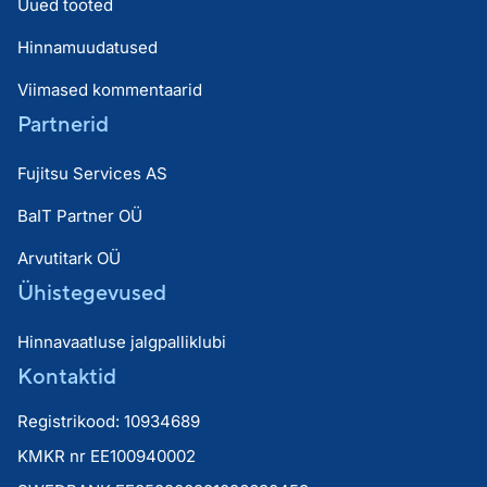
Uued tooted
Hinnamuudatused
Viimased kommentaarid
Partnerid
Fujitsu Services AS
BaIT Partner OÜ
Arvutitark OÜ
Ühistegevused
Hinnavaatluse jalgpalliklubi
Kontaktid
Registrikood: 10934689
KMKR nr EE100940002