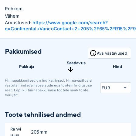
Rohkem
Vähem
Arvustused:
https://www.google.com/search?
q=Continental+VancoContact+2+205%2F65%2FR15%2F9
Pakkumised
Ava vastavused
Saadavus
Pakkuja
Hind
Hinnapakkumised on indikatiivsed. Hinnavaatlus ei
vastuta hindade, laoseisude ega tooteinfo õigsuse
eest. Lõpliku hinnapakkumise tootele saab toote
müüjalt.
Toote tehnilised andmed
Rehvi
205mm
laius