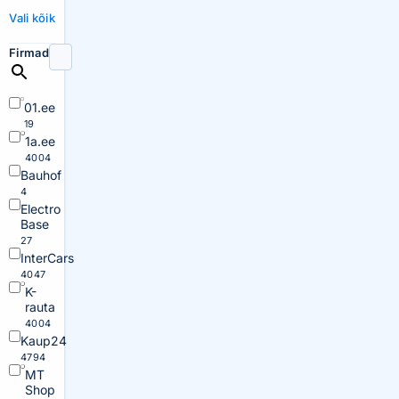
Vali kõik
Firmad
01.ee
19
1a.ee
4004
Bauhof
4
Electro
Base
27
InterCars
4047
K-
rauta
4004
Kaup24
4794
MT
Shop