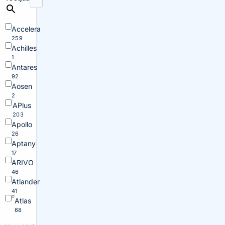
Accelera
259
Achilles
1
Antares
92
Aosen
2
APlus
203
Apollo
26
Aptany
17
ARIVO
46
Atlander
41
Atlas
68