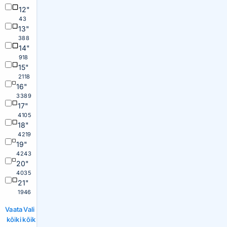
12"
43
13"
388
14"
918
15"
2118
16"
3389
17"
4105
18"
4219
19"
4243
20"
4035
21"
1946
Vaata
Vali
kõiki
kõik