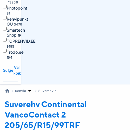
15260
Photopoint
81
Rehvipunkt
OÜ
3470
Smartech
Shop
19
TOPREHVID.EE
9195
Trodo.ee
164
Vali
Sulge
kõik
Rehvid
Suverehvid
Suverehv Continental
VancoContact 2
205/65/R15/99TRF