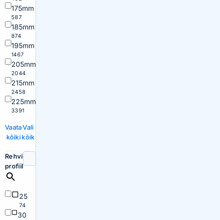
175mm
587
185mm
874
195mm
1467
205mm
2044
215mm
2458
225mm
3391
Vaata
Vali
kõiki
kõik
Rehvi
profiil
25
74
30