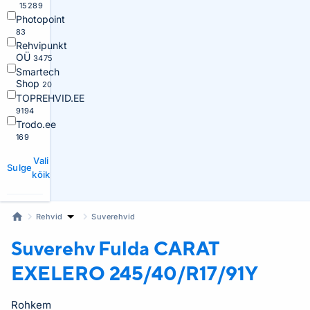
15289
Photopoint
83
Rehvipunkt
OÜ
3475
Smartech
Shop
20
TOPREHVID.EE
9194
Trodo.ee
169
Vali
Sulge
kõik
Rehvid
Suverehvid
Suverehv Fulda
CARAT
EXELERO 245/40/R17/91Y
Rohkem