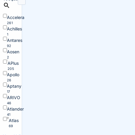
Accelera
261
Achilles
1
Antares
92
Aosen
2
APlus
205
Apollo
26
Aptany
17
ARIVO
46
Atlander
41
Atlas
69