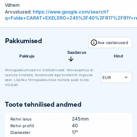
Vähem
Arvustused:
https://www.google.com/search?
q=Fulda+CARAT+EXELERO+245%2F40%2FR17%2F91Y+r
Pakkumised
Ava vastavused
Saadavus
Pakkuja
Hind
Hinnapakkumised on indikatiivsed. Hinnavaatlus ei
vastuta hindade, laoseisude ega tooteinfo õigsuse
eest. Lõpliku hinnapakkumise tootele saab toote
müüjalt.
Toote tehnilised andmed
245mm
Rehvi laius
40
Rehvi profiil
17"
Diameeter