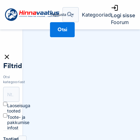
Kategooriad
Täpsusta
Logi sisse
Foorum
Otsi
Filtrid
Otsi
kategooriast
Laoseisuga
tooted
Toote- ja
pakkumise
infost
Tootjad