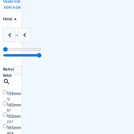
Vaata
Vali
kõiki
kõik
Hind
€
–
€
Rehvi
laius
135mm
12
145mm
67
155mm
237
165mm
404