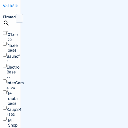
Vali kõik
Firmad
01.ee
20
1a.ee
3996
Bauhof
4
Electro
Base
27
InterCars
4024
K-
rauta
3995
Kaup24
4503
MT
Shop