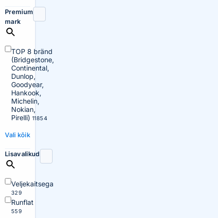
Premium
mark
TOP 8 bränd
(Bridgestone,
Continental,
Dunlop,
Goodyear,
Hankook,
Michelin,
Nokian,
Pirelli)
11854
Vali kõik
Lisavalikud
Veljekaitsega
329
Runflat
559