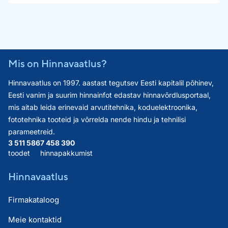
Mis on Hinnavaatlus?
Hinnavaatlus on 1997. aastast tegutsev Eesti kapitalil põhinev,
Eesti vanim ja suurim hinnainfot edastav hinnavõrdlusportaal,
mis aitab leida erinevaid arvutitehnika, koduelektroonika,
fototehnika tooteid ja võrrelda nende hindu ja tehnilisi
parameetreid.
3 511 586
7 458 390
toodet
hinnapakkumist
Hinnavaatlus
Firmakataloog
Meie kontaktid