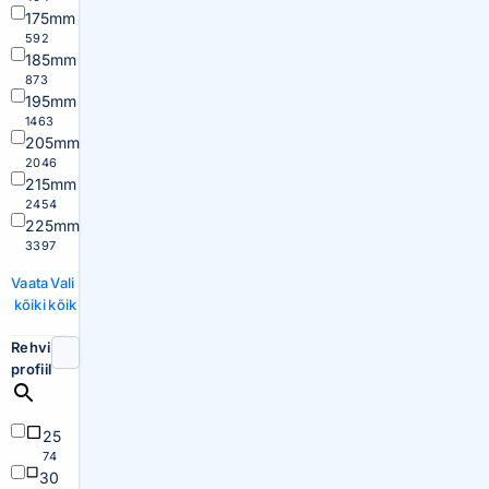
175mm
592
185mm
873
195mm
1463
205mm
2046
215mm
2454
225mm
3397
Vaata
Vali
kõiki
kõik
Rehvi
profiil
25
74
30