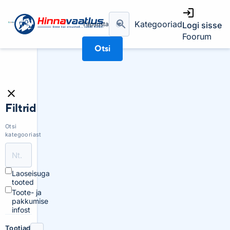
Kategooriad
Täpsusta
Logi sisse
Foorum
Otsi
Filtrid
Otsi
kategooriast
Laoseisuga
tooted
Toote- ja
pakkumise
infost
Tootjad