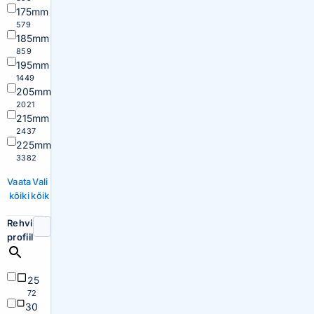
175mm
579
185mm
859
195mm
1449
205mm
2021
215mm
2437
225mm
3382
Vaata
Vali
kõiki
kõik
Rehvi
profiil
25
72
30