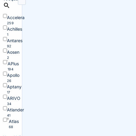
Accelera
259
Achilles
1
Antares
92
Aosen
2
APlus
194
Apollo
26
Aptany
17
ARIVO
34
Atlander
41
Atlas
68