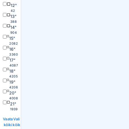
12"
42
13"
388
14"
904
15"
2082
16"
3360
17"
4087
18"
4205
19"
4206
20"
4008
21"
1939
Vaata
Vali
kõiki
kõik