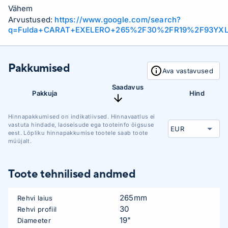
Vähem
Arvustused:
https://www.google.com/search?
q=Fulda+CARAT+EXELERO+265%2F30%2FR19%2F93YXL
Pakkumised
Ava vastavused
Saadavus
Pakkuja
Hind
Hinnapakkumised on indikatiivsed. Hinnavaatlus ei
vastuta hindade, laoseisude ega tooteinfo õigsuse
eest. Lõpliku hinnapakkumise tootele saab toote
müüjalt.
Toote tehnilised andmed
265mm
Rehvi laius
30
Rehvi profiil
19"
Diameeter