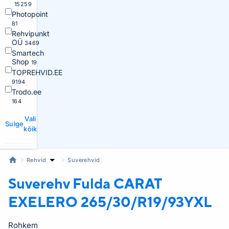
15259
Photopoint
81
Rehvipunkt
OÜ
3469
Smartech
Shop
19
TOPREHVID.EE
9194
Trodo.ee
164
Vali
Sulge
kõik
Rehvid
Suverehvid
Suverehv Fulda
CARAT
EXELERO 265/30/R19/93YXL
Rohkem