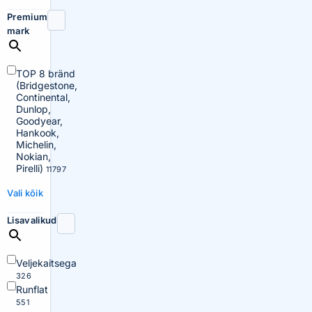
Premium
mark
TOP 8 bränd
(Bridgestone,
Continental,
Dunlop,
Goodyear,
Hankook,
Michelin,
Nokian,
Pirelli)
11797
Vali kõik
Lisavalikud
Veljekaitsega
326
Runflat
551