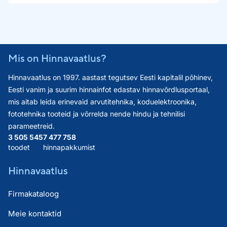
Mis on Hinnavaatlus?
Hinnavaatlus on 1997. aastast tegutsev Eesti kapitalil põhinev,
Eesti vanim ja suurim hinnainfot edastav hinnavõrdlusportaal,
mis aitab leida erinevaid arvutitehnika, koduelektroonika,
fototehnika tooteid ja võrrelda nende hindu ja tehnilisi
parameetreid.
3 505 545
7 477 758
toodet
hinnapakkumist
Hinnavaatlus
Firmakataloog
Meie kontaktid