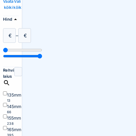
Vaata
Vali
kõiki
kõik
Hind
€
–
€
Rehvi
laius
135mm
13
145mm
66
155mm
238
165mm
395