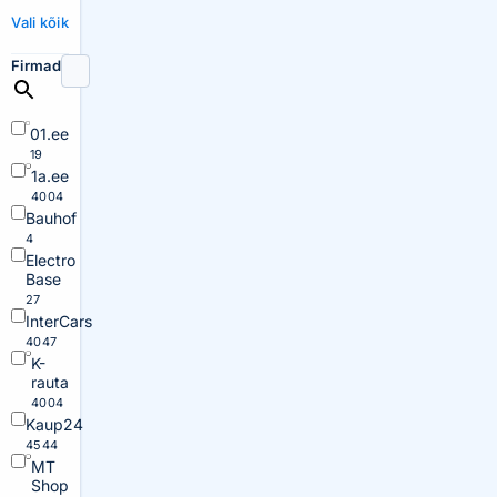
Vali kõik
Firmad
01.ee
19
1a.ee
4004
Bauhof
4
Electro
Base
27
InterCars
4047
K-
rauta
4004
Kaup24
4544
MT
Shop