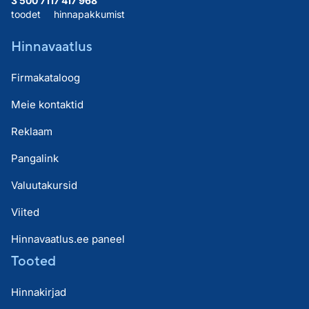
3 500 711
7 417 968
toodet
hinnapakkumist
Hinnavaatlus
Firmakataloog
Meie kontaktid
Reklaam
Pangalink
Valuutakursid
Viited
Hinnavaatlus.ee paneel
Tooted
Hinnakirjad