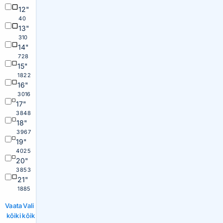
12"
40
13"
310
14"
728
15"
1822
16"
3016
17"
3848
18"
3967
19"
4025
20"
3853
21"
1885
Vaata
Vali
kõiki
kõik