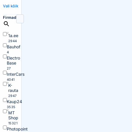
Vali kõik
Firmad
1a.ee
2944
Bauhof
4
Electro
Base
27
InterCars
4041
K-
rauta
2947
Kaup24
3535
MT
Shop
15321
Photopoint