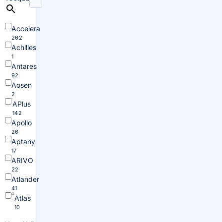
Accelera
262
Achilles
1
Antares
92
Aosen
2
APlus
142
Apollo
26
Aptany
17
ARIVO
22
Atlander
41
Atlas
10