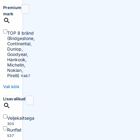
Premium
mark
TOP 8 bränd
(Bridgestone,
Continental,
Dunlop,
Goodyear,
Hankook,
Michelin,
Nokian,
Pirelli)
11467
Vali kõik
Lisavalikud
Veljekaitsega
300
Runflat
537