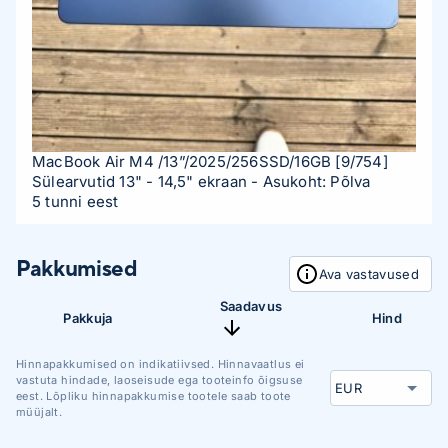
MacBook Air M4 /13”/2025/256SSD/16GB
[9/754]
Sülearvutid 13" - 14,5" ekraan
- Asukoht: Põlva
5 tunni eest
Pakkumised
Ava vastavused
Saadavus
Pakkuja
Hind
Hinnapakkumised on indikatiivsed. Hinnavaatlus ei
vastuta hindade, laoseisude ega tooteinfo õigsuse
eest. Lõpliku hinnapakkumise tootele saab toote
müüjalt.