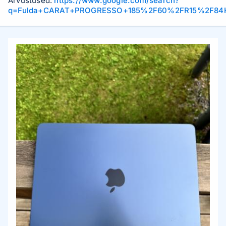
Arvustused:
https://www.google.com/search?
q=Fulda+CARAT+PROGRESSO+185%2F60%2FR15%2F84H