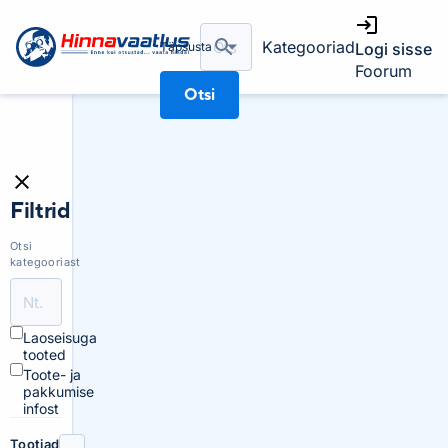
Kategooriad
Täpsusta
Logi sisse
Foorum
Otsi
Filtrid
Otsi
kategooriast
Laoseisuga
tooted
Toote- ja
pakkumise
infost
Tootjad