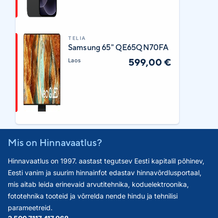
TELIA
Samsung 65" QE65QN70FA
599,00 €
Laos
Mis on Hinnavaatlus?
Hinnavaatlus on 1997. aastast tegutsev Eesti kapitalil põhinev,
Eesti vanim ja suurim hinnainfot edastav hinnavõrdlusportaal,
mis aitab leida erinevaid arvutitehnika, koduelektroonika,
fototehnika tooteid ja võrrelda nende hindu ja tehnilisi
parameetreid.