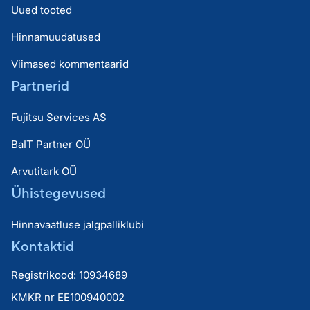
Uued tooted
Hinnamuudatused
Viimased kommentaarid
Partnerid
Fujitsu Services AS
BaIT Partner OÜ
Arvutitark OÜ
Ühistegevused
Hinnavaatluse jalgpalliklubi
Kontaktid
Registrikood: 10934689
KMKR nr EE100940002