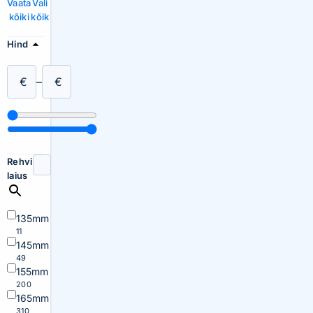
Vaata
Vali
kõiki
kõik
Hind
€
–
€
Rehvi
laius
135mm
11
145mm
49
155mm
200
165mm
310