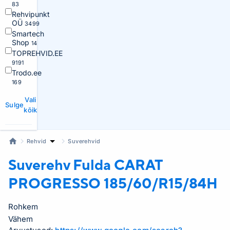
83
Rehvipunkt
OÜ
3499
Smartech
Shop
14
TOPREHVID.EE
9191
Trodo.ee
169
Vali
Sulge
kõik
Rehvid
Suverehvid
Suverehv Fulda
CARAT
PROGRESSO 185/60/R15/84H
Rohkem
Vähem