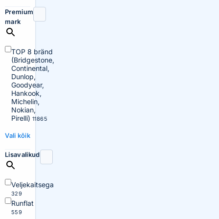
Premium
mark
TOP 8 bränd
(Bridgestone,
Continental,
Dunlop,
Goodyear,
Hankook,
Michelin,
Nokian,
Pirelli)
11865
Vali kõik
Lisavalikud
Veljekaitsega
329
Runflat
559