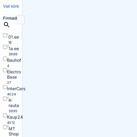
Vali kõik
Firmad
01.ee
18
1a.ee
3989
Bauhof
4
Electro
Base
27
InterCars
4024
K-
rauta
3995
Kaup24
4512
MT
Shop