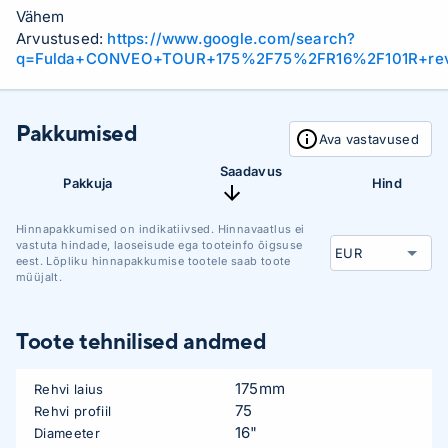
Vähem
Arvustused:
https://www.google.com/search?
q=Fulda+CONVEO+TOUR+175%2F75%2FR16%2F101R+re
Pakkumised
Ava vastavused
Saadavus
Pakkuja
Hind
Hinnapakkumised on indikatiivsed. Hinnavaatlus ei
vastuta hindade, laoseisude ega tooteinfo õigsuse
eest. Lõpliku hinnapakkumise tootele saab toote
müüjalt.
Toote tehnilised andmed
175mm
Rehvi laius
75
Rehvi profiil
16"
Diameeter