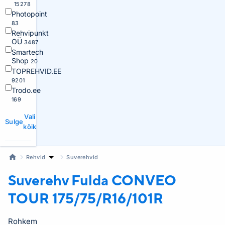
15278
Photopoint
83
Rehvipunkt
OÜ
3487
Smartech
Shop
20
TOPREHVID.EE
9201
Trodo.ee
169
Vali
Sulge
kõik
Rehvid
Suverehvid
Suverehv Fulda
CONVEO
TOUR 175/75/R16/101R
Rohkem