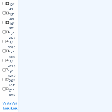
12"
43
13"
391
14"
912
15"
2127
16"
3395
17"
4114
18"
4223
19"
4249
20"
4041
21"
1949
Vaata
Vali
kõiki
kõik