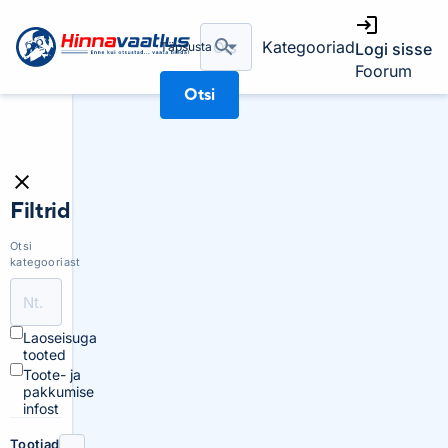
Kategooriad
Täpsusta
Logi sisse
Foorum
Otsi
Filtrid
Otsi
kategooriast
Laoseisuga
tooted
Toote- ja
pakkumise
infost
Tootjad