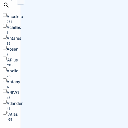
Accelera
261
Achilles
1
Antares
92
Aosen
2
APlus
205
Apollo
26
Aptany
17
ARIVO
46
Atlander
41
Atlas
69