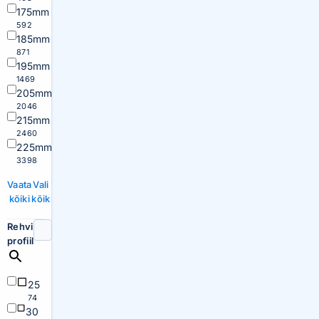
175mm
592
185mm
871
195mm
1469
205mm
2046
215mm
2460
225mm
3398
Vaata
Vali
kõiki
kõik
Rehvi
profiil
25
74
30