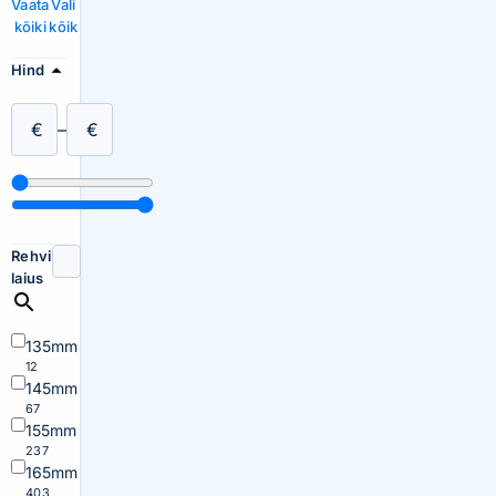
Vaata
Vali
kõiki
kõik
Hind
€
–
€
Rehvi
laius
135mm
12
145mm
67
155mm
237
165mm
403