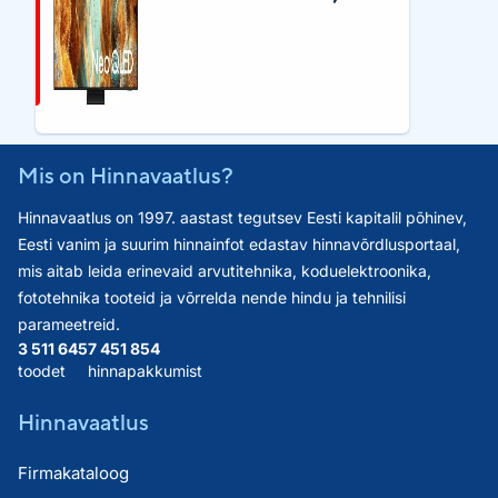
Mis on Hinnavaatlus?
Hinnavaatlus on 1997. aastast tegutsev Eesti kapitalil põhinev,
Eesti vanim ja suurim hinnainfot edastav hinnavõrdlusportaal,
mis aitab leida erinevaid arvutitehnika, koduelektroonika,
fototehnika tooteid ja võrrelda nende hindu ja tehnilisi
parameetreid.
3 511 645
7 451 854
toodet
hinnapakkumist
Hinnavaatlus
Firmakataloog