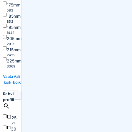
175mm
582
185mm
852
195mm
1442
205mm
2017
215mm
2435
225mm
3369
Vaata
Vali
kõiki
kõik
Rehvi
profiil
25
73
30