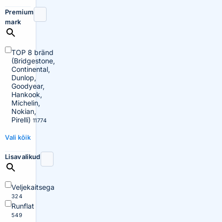
Premium
mark
TOP 8 bränd
(Bridgestone,
Continental,
Dunlop,
Goodyear,
Hankook,
Michelin,
Nokian,
Pirelli)
11774
Vali kõik
Lisavalikud
Veljekaitsega
324
Runflat
549