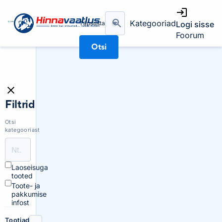
Kategooriad
Täpsusta
Logi sisse
Foorum
Otsi
Filtrid
Otsi
kategooriast
Laoseisuga
tooted
Toote- ja
pakkumise
infost
Tootjad