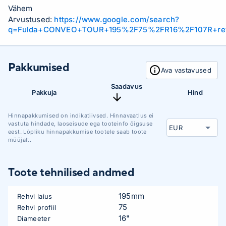
Vähem
Arvustused:
https://www.google.com/search?
q=Fulda+CONVEO+TOUR+195%2F75%2FR16%2F107R+re
Pakkumised
Ava vastavused
Saadavus
Pakkuja
Hind
Hinnapakkumised on indikatiivsed. Hinnavaatlus ei
vastuta hindade, laoseisude ega tooteinfo õigsuse
eest. Lõpliku hinnapakkumise tootele saab toote
müüjalt.
Toote tehnilised andmed
195mm
Rehvi laius
75
Rehvi profiil
16"
Diameeter