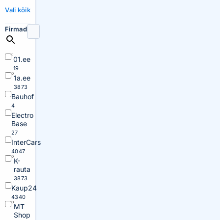
Vali kõik
Firmad
01.ee
19
1a.ee
3873
Bauhof
4
Electro
Base
27
InterCars
4047
K-
rauta
3873
Kaup24
4340
MT
Shop