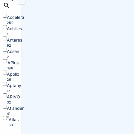
Accelera
259
Achilles
1
Antares
92
Aosen
2
APlus
198
Apollo
26
Aptany
17
ARIVO
32
Atlander
41
Atlas
68