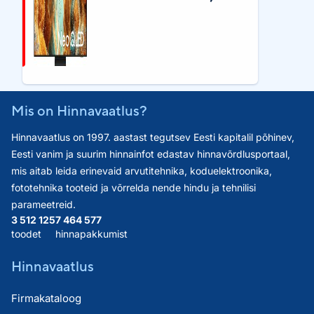
Mis on Hinnavaatlus?
Hinnavaatlus on 1997. aastast tegutsev Eesti kapitalil põhinev,
Eesti vanim ja suurim hinnainfot edastav hinnavõrdlusportaal,
mis aitab leida erinevaid arvutitehnika, koduelektroonika,
fototehnika tooteid ja võrrelda nende hindu ja tehnilisi
parameetreid.
3 512 125
7 464 577
toodet
hinnapakkumist
Hinnavaatlus
Firmakataloog