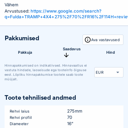
Vähem
Arvustused:
https://www.google.com/search?
q=Fulda+TRAMP+4X4+275%2F70%2FR16%2F114H+revi
Pakkumised
Ava vastavused
Saadavus
Pakkuja
Hind
Hinnapakkumised on indikatiivsed. Hinnavaatlus ei
vastuta hindade, laoseisude ega tooteinfo õigsuse
eest. Lõpliku hinnapakkumise tootele saab toote
müüjalt.
Toote tehnilised andmed
275mm
Rehvi laius
70
Rehvi profiil
16"
Diameeter