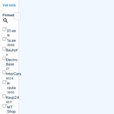
Vali kõik
Firmad
01.ee
18
1a.ee
3989
Bauhof
4
Electro
Base
27
InterCars
4024
K-
rauta
3995
Kaup24
4511
MT
Shop