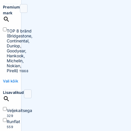
Premium
mark
TOP 8 bränd
(Bridgestone,
Continental,
Dunlop,
Goodyear,
Hankook,
Michelin,
Nokian,
Pirelli)
11868
Vali kõik
Lisavalikud
Veljekaitsega
329
Runflat
559