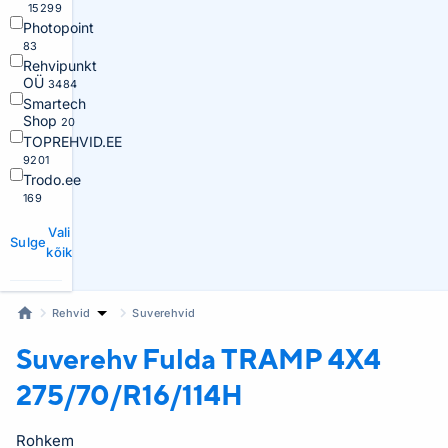
15299
Photopoint
83
Rehvipunkt
OÜ
3484
Smartech
Shop
20
TOPREHVID.EE
9201
Trodo.ee
169
Vali
Sulge
kõik
Rehvid
Suverehvid
Suverehv Fulda
TRAMP 4X4
275/70/R16/114H
Rohkem