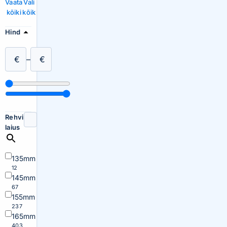
Vaata
Vali
kõiki
kõik
Hind
€
–
€
Rehvi
laius
135mm
12
145mm
67
155mm
237
165mm
403