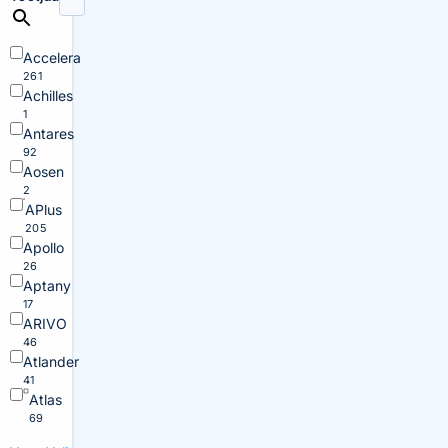
Accelera
261
Achilles
1
Antares
92
Aosen
2
APlus
205
Apollo
26
Aptany
17
ARIVO
46
Atlander
41
Atlas
69