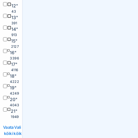
12"
43
13"
391
14"
913
15"
2127
16"
3396
17"
4116
18"
4222
19"
4249
20"
4043
21"
1949
Vaata
Vali
kõiki
kõik