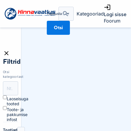
Kategooriad
Täpsusta
Logi sisse
Foorum
Otsi
Filtrid
Otsi
kategooriast
Laoseisuga
tooted
Toote- ja
pakkumise
infost
Tootjad