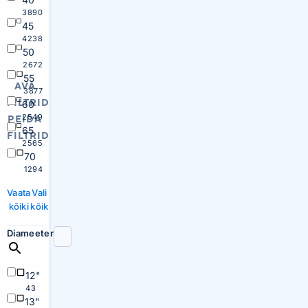
3890
45
4238
50
2672
55
AVA
3877
FILTRID
60
2549
PEIDA
65
FILTRID
2565
70
1294
Vaata
Vali
kõiki
kõik
Diameeter
12"
43
13"