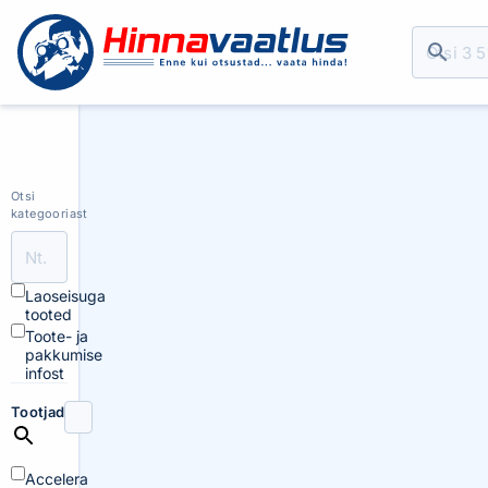
Otsi
kategooriast
Laoseisuga
tooted
Toote- ja
pakkumise
infost
Tootjad
Accelera