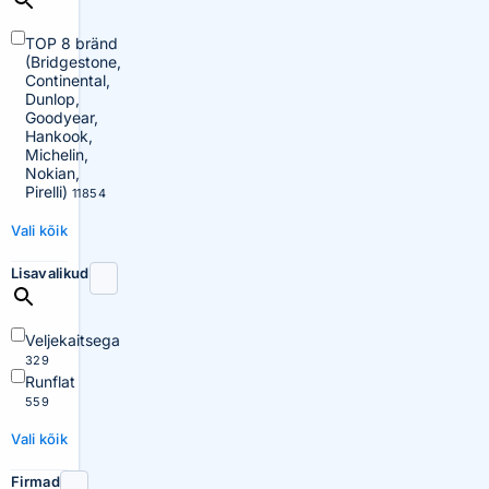
TOP 8 bränd
(Bridgestone,
Continental,
Dunlop,
Goodyear,
Hankook,
Michelin,
Nokian,
Pirelli)
11854
Vali kõik
Lisavalikud
Veljekaitsega
329
Runflat
559
Vali kõik
Firmad