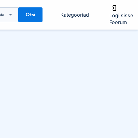
Otsi
Kategooriad
sta
Logi sisse
Foorum