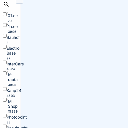
01.ee
20
1a.ee
3996
Bauhof
4
Electro
Base
27
InterCars
4024
K-
rauta
3995
Kaup24
4503
MT
Shop
15289
Photopoint
83
Rehvipunkt