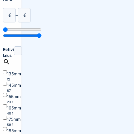
€
–
€
Rehvi
laius
135mm
12
145mm
67
155mm
237
165mm
404
175mm
592
185mm