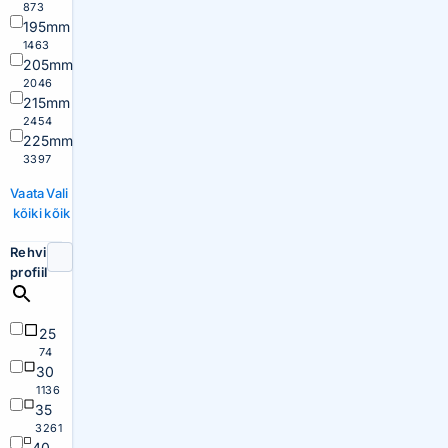
873
195mm
1463
205mm
2046
215mm
2454
225mm
3397
Vaata
Vali
kõiki
kõik
Rehvi
profiil
25
74
30
1136
35
3261
40