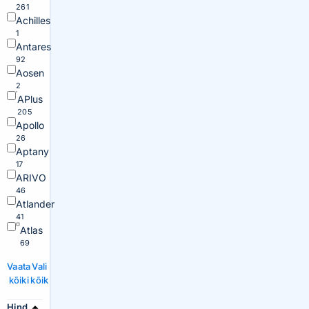
261
Achilles
1
Antares
92
Aosen
2
APlus
205
Apollo
26
Aptany
17
ARIVO
46
Atlander
41
Atlas
69
Vaata
Vali
kõiki
kõik
Hind