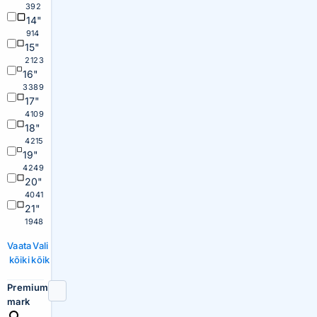
392
14"
914
15"
2123
16"
3389
17"
4109
18"
4215
19"
4249
20"
4041
21"
1948
Vaata
Vali
kõiki
kõik
Premium
mark