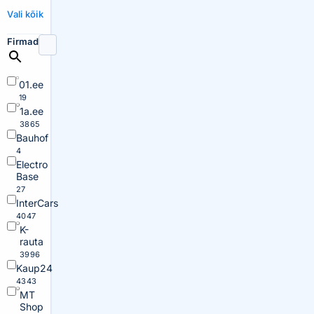
Vali kõik
Firmad
01.ee
19
1a.ee
3865
Bauhof
4
Electro
Base
27
InterCars
4047
K-
rauta
3996
Kaup24
4343
MT
Shop