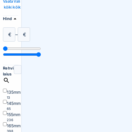
Vaata
Vali
kõiki
kõik
Hind
€
–
€
Rehvi
laius
135mm
13
145mm
65
155mm
236
165mm
398