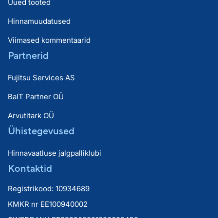
Uued tooted
Hinnamuudatused
Viimased kommentaarid
Partnerid
Fujitsu Services AS
BaIT Partner OÜ
Arvutitark OÜ
Ühistegevused
Hinnavaatluse jalgpalliklubi
Kontaktid
Registrikood: 10934689
KMKR nr EE100940002