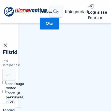
Kategooriad
Täpsusta
Logi sisse
Foorum
Otsi
Filtrid
Otsi
kategooriast
Laoseisuga
tooted
Toote- ja
pakkumise
infost
Tootjad