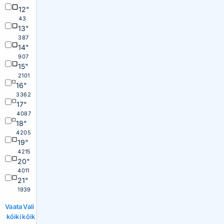
12"
43
13"
387
14"
907
15"
2101
16"
3362
17"
4087
18"
4205
19"
4215
20"
4011
21"
1939
Vaata
Vali
kõiki
kõik