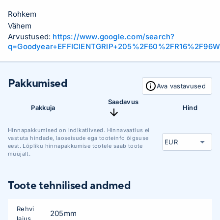
Rohkem
Vähem
Arvustused:
https://www.google.com/search?
q=Goodyear+EFFICIENTGRIP+205%2F60%2FR16%2F96W
Pakkumised
Ava vastavused
Saadavus
Pakkuja
Hind
Hinnapakkumised on indikatiivsed. Hinnavaatlus ei
vastuta hindade, laoseisude ega tooteinfo õigsuse
eest. Lõpliku hinnapakkumise tootele saab toote
müüjalt.
Toote tehnilised andmed
Rehvi
205mm
laius