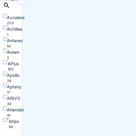
Accelera
259
Achilles
1
Antares
92
Aosen
2
APlus
199
Apollo
26
Aptany
17
ARIVO
34
Atlander
41
Atlas
68