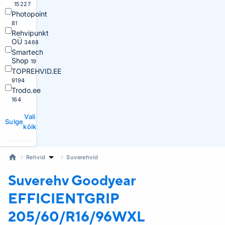
15227
Photopoint
81
Rehvipunkt
OÜ
3468
Smartech
Shop
19
TOPREHVID.EE
9194
Trodo.ee
164
Vali
Sulge
kõik
Rehvid
Suverehvid
Suverehv Goodyear
EFFICIENTGRIP
205/60/R16/96WXL