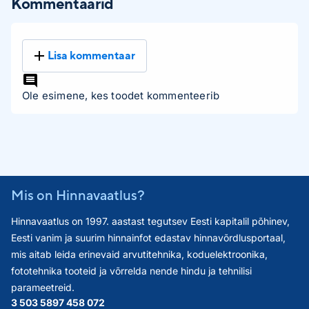
Kommentaarid
Lisa kommentaar
Ole esimene, kes toodet kommenteerib
Mis on Hinnavaatlus?
Hinnavaatlus on 1997. aastast tegutsev Eesti kapitalil põhinev,
Eesti vanim ja suurim hinnainfot edastav hinnavõrdlusportaal,
mis aitab leida erinevaid arvutitehnika, koduelektroonika,
fototehnika tooteid ja võrrelda nende hindu ja tehnilisi
parameetreid.
3 503 589
7 458 072