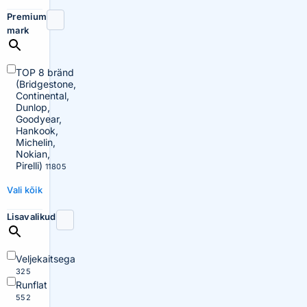
Premium
mark
TOP 8 bränd
(Bridgestone,
Continental,
Dunlop,
Goodyear,
Hankook,
Michelin,
Nokian,
Pirelli)
11805
Vali kõik
Lisavalikud
Veljekaitsega
325
Runflat
552