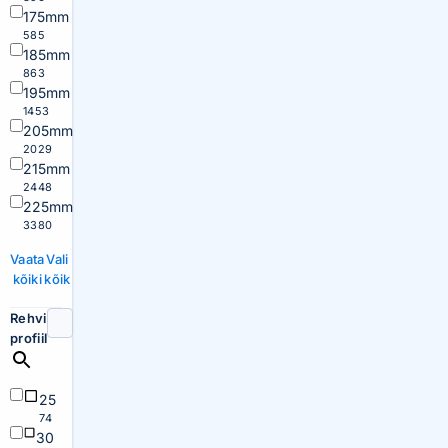
175mm
585
185mm
863
195mm
1453
205mm
2029
215mm
2448
225mm
3380
Vaata
Vali
kõiki
kõik
Rehvi
profiil
25
74
30