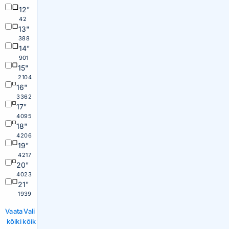
12"
42
13"
388
14"
901
15"
2104
16"
3362
17"
4095
18"
4206
19"
4217
20"
4023
21"
1939
Vaata
Vali
kõiki
kõik