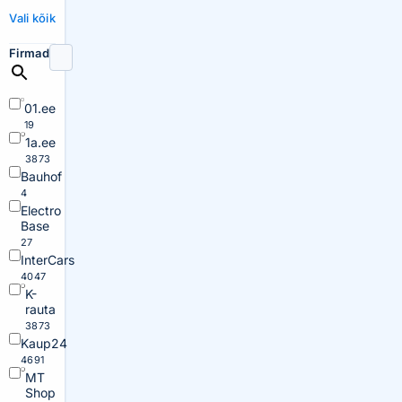
Vali kõik
Firmad
01.ee
19
1a.ee
3873
Bauhof
4
Electro
Base
27
InterCars
4047
K-
rauta
3873
Kaup24
4691
MT
Shop