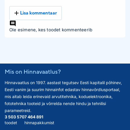
Lisa kommentaar
Ole esimene, kes toodet kommenteerib
Mis on Hinnavaatlus?
Hinnavaatlus on 1997. aastast tegutsev Eesti kapitalil põhinev,
Eesti vanim ja suurim hinnainfot edastav hinnavõrdlusportaal,
mis aitab leida erinevaid arvutitehnika, koduelektroonika,
fototehnika tooteid ja võrrelda nende hindu ja tehnilisi
parameetreid.
3 503 570
7 464 891
toodet
hinnapakkumist