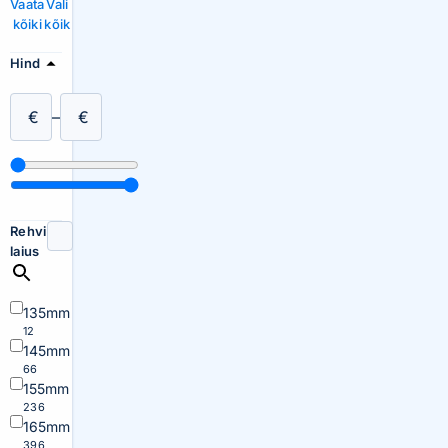
Vaata
Vali
kõiki
kõik
Hind
€
–
€
Rehvi
laius
135mm
12
145mm
66
155mm
236
165mm
396