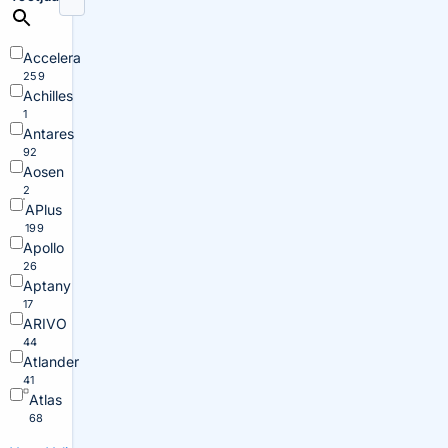
Accelera
259
Achilles
1
Antares
92
Aosen
2
APlus
199
Apollo
26
Aptany
17
ARIVO
44
Atlander
41
Atlas
68