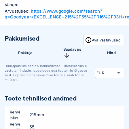
Vähem
Arvustused:
https://www.google.com/search?
q=Goodyear+EXCELLENCE+215%2F55%2FR16%2F93H+re
Pakkumised
Ava vastavused
Saadavus
Pakkuja
Hind
Hinnapakkumised on indikatiivsed. Hinnavaatlus ei
vastuta hindade, laoseisude ega tooteinfo õigsuse
eest. Lõpliku hinnapakkumise tootele saab toote
müüjalt.
Toote tehnilised andmed
Rehvi
215mm
laius
Rehvi
55