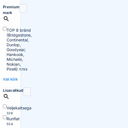
Premium
mark
TOP 8 bränd
(Bridgestone,
Continental,
Dunlop,
Goodyear,
Hankook,
Michelin,
Nokian,
Pirelli)
11799
Vali kõik
Lisavalikud
Veljekaitsega
326
Runflat
554