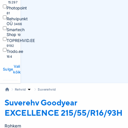
15297
Photopoint
81
Rehvipunkt
OÜ
3466
Smartech
Shop
19
TOPREHVID.EE
9192
Trodo.ee
164
Vali
Sulge
kõik
Rehvid
Suverehvid
Suverehv Goodyear
EXCELLENCE 215/55/R16/93H
Rohkem