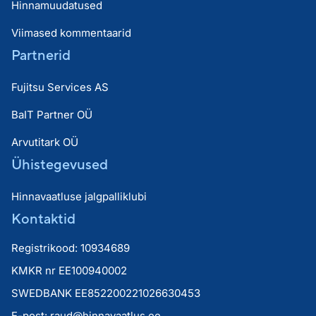
Hinnamuudatused
Viimased kommentaarid
Partnerid
Fujitsu Services AS
BaIT Partner OÜ
Arvutitark OÜ
Ühistegevused
Hinnavaatluse jalgpalliklubi
Kontaktid
Registrikood: 10934689
KMKR nr EE100940002
SWEDBANK EE852200221026630453
E-post:
raud@hinnavaatlus.ee