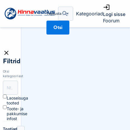
Kategooriad
Täpsusta
Logi sisse
Foorum
Otsi
Filtrid
Otsi
kategooriast
Laoseisuga
tooted
Toote- ja
pakkumise
infost
Tootjad