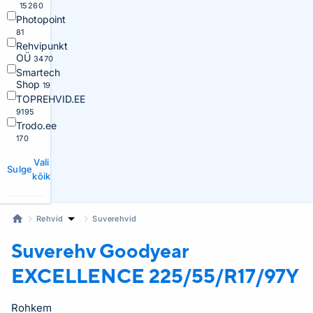
15260
Photopoint
81
Rehvipunkt
OÜ
3470
Smartech
Shop
19
TOPREHVID.EE
9195
Trodo.ee
170
Vali
Sulge
kõik
Rehvid
Suverehvid
Suverehv Goodyear
EXCELLENCE 225/55/R17/97Y
Rohkem