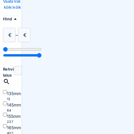
Vaata
Vali
kõiki
kõik
Hind
€
–
€
Rehvi
laius
135mm
13
145mm
64
155mm
237
165mm
402