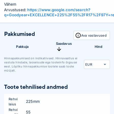
Vähem
Arvustused:
https://www.google.com/search?
q=Goodyear+EXCELLENCE+225%2F55%2FR17%2F97Y+re
Pakkumised
Ava vastavused
Saadavus
Pakkuja
Hind
Hinnapakkumised on indikatiivsed. Hinnavaatlus ei
vastuta hindade, laoseisude ega tooteinfo õigsuse
eest. Lõpliku hinnapakkumise tootele saab toote
müüjalt.
Toote tehnilised andmed
Rehvi
225mm
laius
Rehvi
55