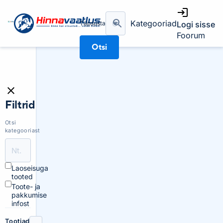
Kategooriad
Täpsusta
Logi sisse
Foorum
Otsi
Filtrid
Otsi
kategooriast
Laoseisuga
tooted
Toote- ja
pakkumise
infost
Tootjad