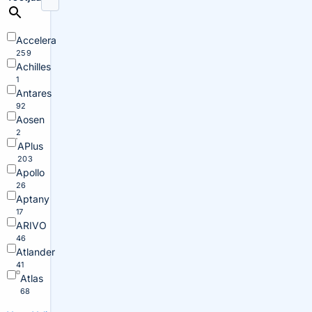
Accelera
259
Achilles
1
Antares
92
Aosen
2
APlus
203
Apollo
26
Aptany
17
ARIVO
46
Atlander
41
Atlas
68