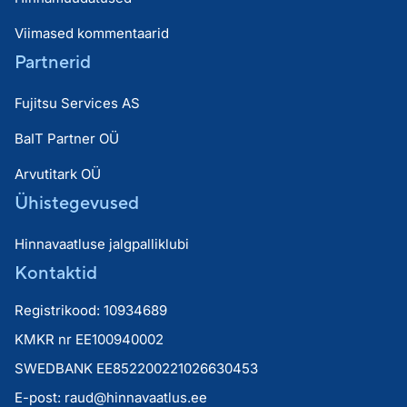
Viimased kommentaarid
Partnerid
Fujitsu Services AS
BaIT Partner OÜ
Arvutitark OÜ
Ühistegevused
Hinnavaatluse jalgpalliklubi
Kontaktid
Registrikood: 10934689
KMKR nr EE100940002
SWEDBANK EE852200221026630453
E-post:
raud@hinnavaatlus.ee