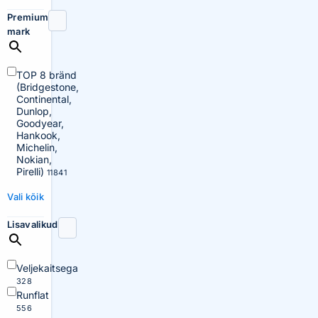
Premium
mark
TOP 8 bränd
(Bridgestone,
Continental,
Dunlop,
Goodyear,
Hankook,
Michelin,
Nokian,
Pirelli)
11841
Vali kõik
Lisavalikud
Veljekaitsega
328
Runflat
556