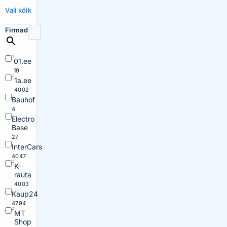
Vali kõik
Firmad
01.ee
19
1a.ee
4002
Bauhof
4
Electro
Base
27
InterCars
4047
K-
rauta
4003
Kaup24
4794
MT
Shop