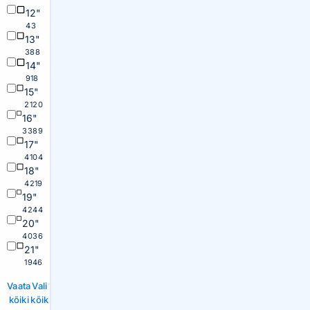
12"
43
13"
388
14"
918
15"
2120
16"
3389
17"
4104
18"
4219
19"
4244
20"
4036
21"
1946
Vaata
Vali
kõiki
kõik