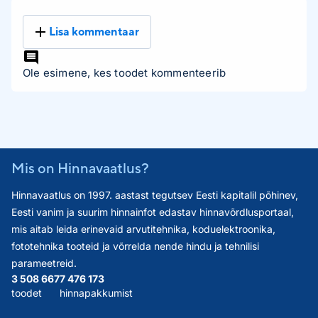
Lisa kommentaar
Ole esimene, kes toodet kommenteerib
Mis on Hinnavaatlus?
Hinnavaatlus on 1997. aastast tegutsev Eesti kapitalil põhinev,
Eesti vanim ja suurim hinnainfot edastav hinnavõrdlusportaal,
mis aitab leida erinevaid arvutitehnika, koduelektroonika,
fototehnika tooteid ja võrrelda nende hindu ja tehnilisi
parameetreid.
3 508 667
7 476 173
toodet
hinnapakkumist