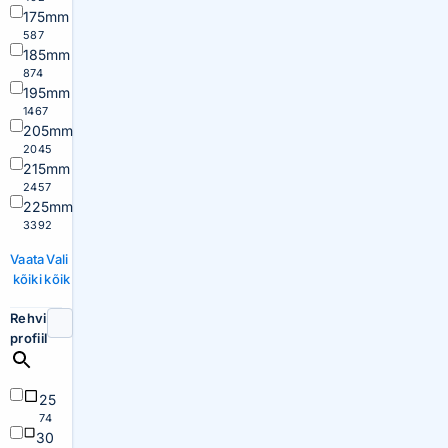
175mm
587
185mm
874
195mm
1467
205mm
2045
215mm
2457
225mm
3392
Vaata
Vali
kõiki
kõik
Rehvi
profiil
25
74
30