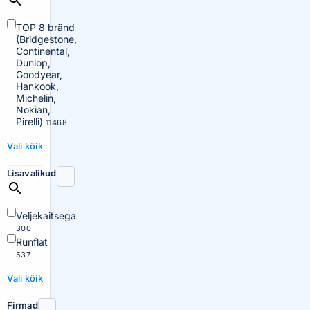
TOP 8 bränd
(Bridgestone,
Continental,
Dunlop,
Goodyear,
Hankook,
Michelin,
Nokian,
Pirelli)
11468
Vali kõik
Lisavalikud
Veljekaitsega
300
Runflat
537
Vali kõik
Firmad