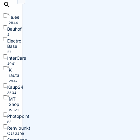
1a.ee
2944
Bauhof
4
Electro
Base
27
InterCars
4041
K-
rauta
2947
Kaup24
3534
MT
Shop
15321
Photopoint
83
Rehvipunkt
OÜ
3499
Smartech