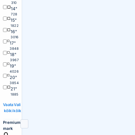
310
14"
728
15"
1822
16"
3016
17"
3848
18"
3967
19"
4026
20"
3854
21"
1885
Vaata
Vali
kõiki
kõik
Premium
mark