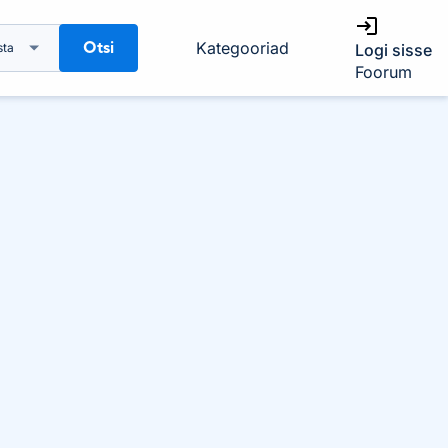
Otsi
Kategooriad
sta
Logi sisse
Foorum