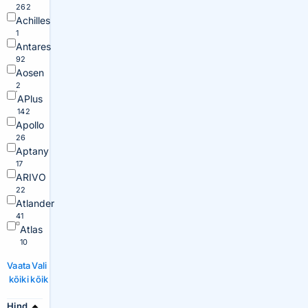
262
Achilles
1
Antares
92
Aosen
2
APlus
142
Apollo
26
Aptany
17
ARIVO
22
Atlander
41
Atlas
10
Vaata
Vali
kõiki
kõik
Hind