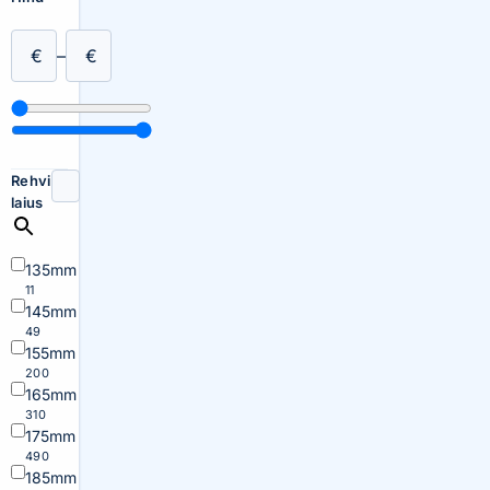
€
–
€
Rehvi
laius
135mm
11
145mm
49
155mm
200
165mm
310
175mm
490
185mm