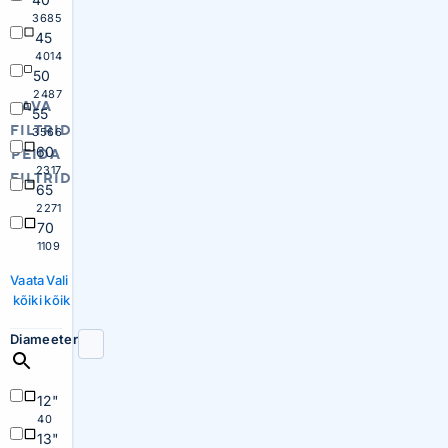
3685
45
4014
50
2487
AVA
55
FILTRID
3566
60
PEIDA
2317
FILTRID
65
2271
70
1109
Vaata
Vali
kõiki
kõik
Diameeter
12"
40
13"