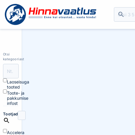
Otsi
kategooriast
Laoseisuga
tooted
Toote- ja
pakkumise
infost
Tootjad
Accelera