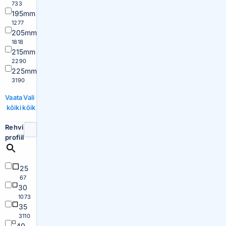
733
195mm
1277
205mm
1818
215mm
2290
225mm
3190
Vaata
Vali
kõiki
kõik
Rehvi
profiil
25
67
30
1073
35
3110
40