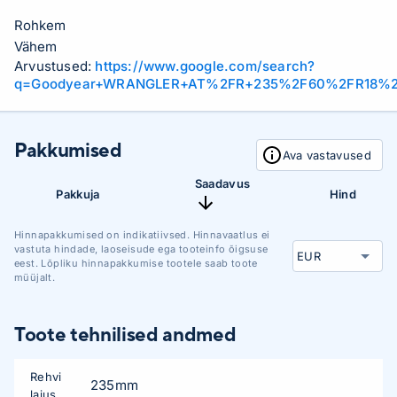
Rohkem
Vähem
Arvustused:
https://www.google.com/search?
q=Goodyear+WRANGLER+AT%2FR+235%2F60%2FR18%2F
Pakkumised
Ava vastavused
Saadavus
Pakkuja
Hind
Hinnapakkumised on indikatiivsed. Hinnavaatlus ei
vastuta hindade, laoseisude ega tooteinfo õigsuse
eest. Lõpliku hinnapakkumise tootele saab toote
müüjalt.
Toote tehnilised andmed
Rehvi
235mm
laius