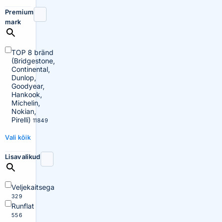
Premium
mark
TOP 8 bränd
(Bridgestone,
Continental,
Dunlop,
Goodyear,
Hankook,
Michelin,
Nokian,
Pirelli)
11849
Vali kõik
Lisavalikud
Veljekaitsega
329
Runflat
556