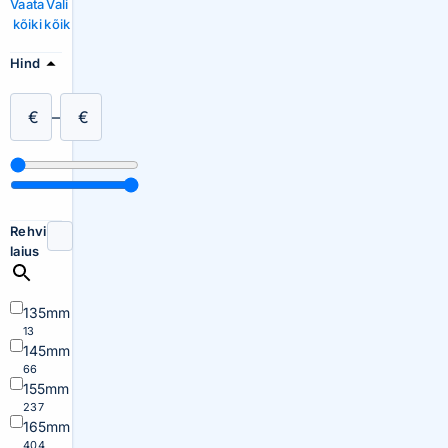
Vaata
Vali
kõiki
kõik
Hind
€
–
€
Rehvi
laius
135mm
13
145mm
66
155mm
237
165mm
404