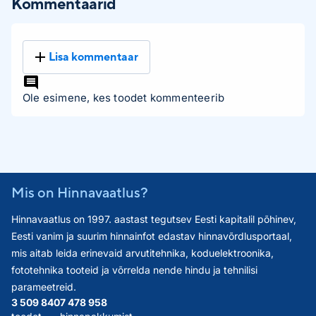
Kommentaarid
Lisa kommentaar
Ole esimene, kes toodet kommenteerib
Mis on Hinnavaatlus?
Hinnavaatlus on 1997. aastast tegutsev Eesti kapitalil põhinev,
Eesti vanim ja suurim hinnainfot edastav hinnavõrdlusportaal,
mis aitab leida erinevaid arvutitehnika, koduelektroonika,
fototehnika tooteid ja võrrelda nende hindu ja tehnilisi
parameetreid.
3 509 840
7 478 958