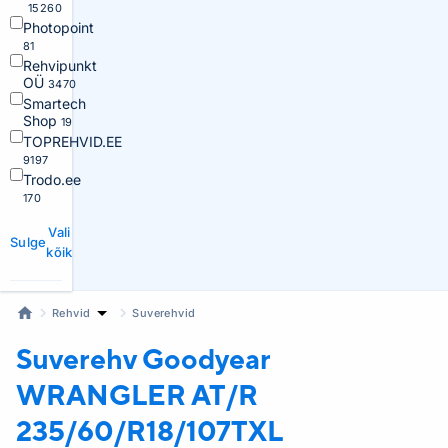
15260
Photopoint
81
Rehvipunkt
OÜ
3470
Smartech
Shop
19
TOPREHVID.EE
9197
Trodo.ee
170
Vali
Sulge
kõik
Rehvid
Suverehvid
Suverehv Goodyear
WRANGLER AT/R
235/60/R18/107TXL