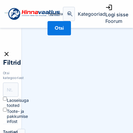
Kategooriad
Täpsusta
Logi sisse
Foorum
Otsi
Filtrid
Otsi
kategooriast
Laoseisuga
tooted
Toote- ja
pakkumise
infost
Tootjad