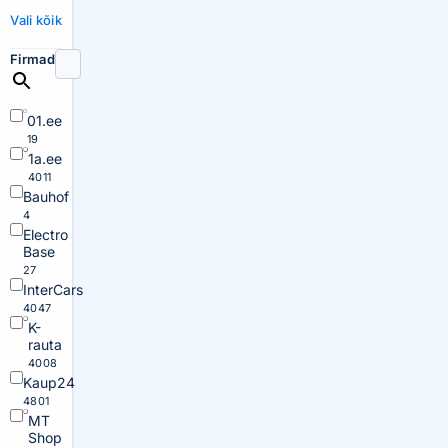
Vali kõik
Firmad
01.ee
19
1a.ee
4011
Bauhof
4
Electro
Base
27
InterCars
4047
K-
rauta
4008
Kaup24
4801
MT
Shop