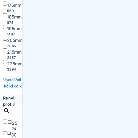
175mm
589
185mm
874
195mm
1467
205mm
2045
215mm
2457
225mm
3394
Vaata
Vali
kõiki
kõik
Rehvi
profiil
25
74
30