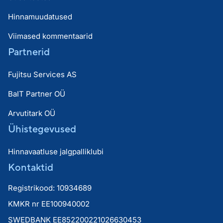
Hinnamuudatused
Viimased kommentaarid
Partnerid
Fujitsu Services AS
BaIT Partner OÜ
Arvutitark OÜ
Ühistegevused
Hinnavaatluse jalgpalliklubi
Kontaktid
Registrikood: 10934689
KMKR nr EE100940002
SWEDBANK EE852200221026630453