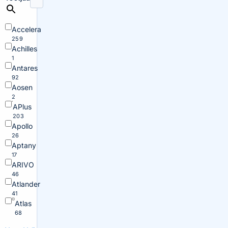
Accelera
259
Achilles
1
Antares
92
Aosen
2
APlus
203
Apollo
26
Aptany
17
ARIVO
46
Atlander
41
Atlas
68