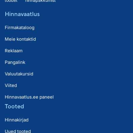
toodet
hinnapakkumist
Hinnavaatlus
Firmakataloog
Meie kontaktid
Reklaam
Pangalink
Valuutakursid
Viited
Hinnavaatlus.ee paneel
Tooted
Hinnakirjad
Uued tooted