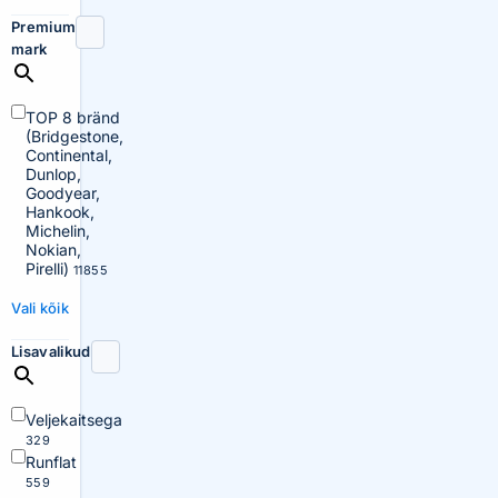
Premium
mark
TOP 8 bränd
(Bridgestone,
Continental,
Dunlop,
Goodyear,
Hankook,
Michelin,
Nokian,
Pirelli)
11855
Vali kõik
Lisavalikud
Veljekaitsega
329
Runflat
559