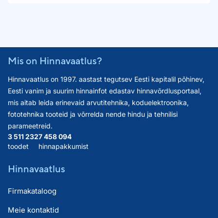
Mis on Hinnavaatlus?
Hinnavaatlus on 1997. aastast tegutsev Eesti kapitalil põhinev,
Eesti vanim ja suurim hinnainfot edastav hinnavõrdlusportaal,
mis aitab leida erinevaid arvutitehnika, koduelektroonika,
fototehnika tooteid ja võrrelda nende hindu ja tehnilisi
parameetreid.
3 511 232
7 458 094
toodet
hinnapakkumist
Hinnavaatlus
Firmakataloog
Meie kontaktid