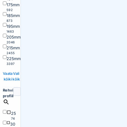
175mm
592
185mm
873
195mm
1463
205mm
2046
215mm
2455
225mm
3397
Vaata
Vali
kõiki
kõik
Rehvi
profiil
25
74
30