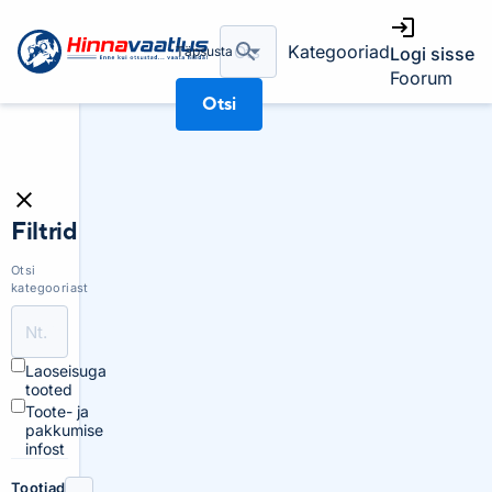
Kategooriad
Täpsusta
Logi sisse
Foorum
Otsi
Filtrid
Otsi
kategooriast
Laoseisuga
tooted
Toote- ja
pakkumise
infost
Tootjad