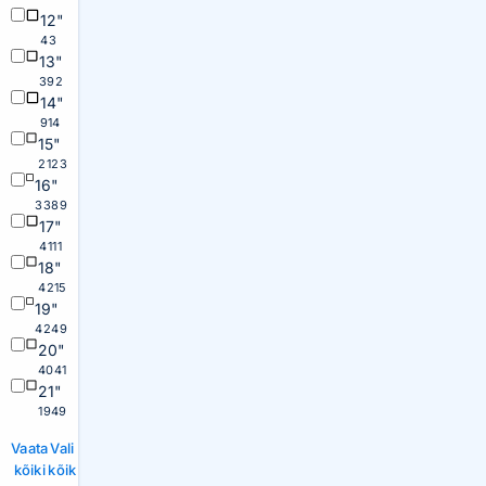
12"
43
13"
392
14"
914
15"
2123
16"
3389
17"
4111
18"
4215
19"
4249
20"
4041
21"
1949
Vaata
Vali
kõiki
kõik