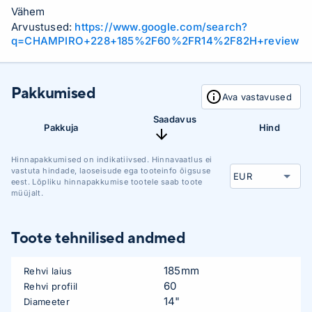
Vähem
Arvustused:
https://www.google.com/search?
q=CHAMPIRO+228+185%2F60%2FR14%2F82H+review
Pakkumised
Ava vastavused
Saadavus
Pakkuja
Hind
Hinnapakkumised on indikatiivsed. Hinnavaatlus ei
vastuta hindade, laoseisude ega tooteinfo õigsuse
eest. Lõpliku hinnapakkumise tootele saab toote
müüjalt.
Toote tehnilised andmed
185mm
Rehvi laius
60
Rehvi profiil
14"
Diameeter