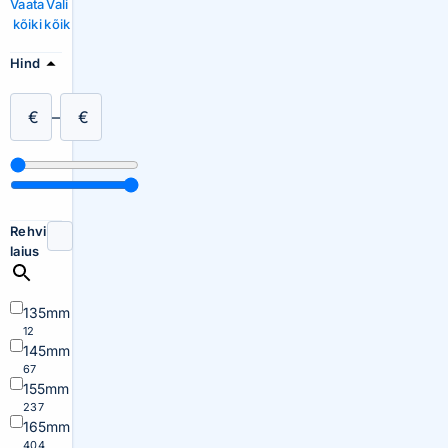
Vaata
Vali
kõiki
kõik
Hind
€
–
€
Rehvi
laius
135mm
12
145mm
67
155mm
237
165mm
404