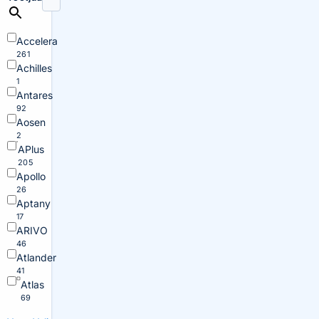
Accelera
261
Achilles
1
Antares
92
Aosen
2
APlus
205
Apollo
26
Aptany
17
ARIVO
46
Atlander
41
Atlas
69