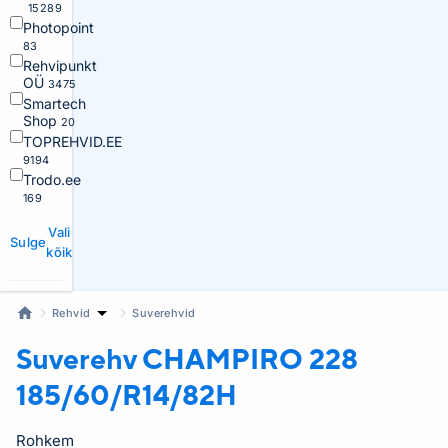
15289
Photopoint
83
Rehvipunkt
OÜ
3475
Smartech
Shop
20
TOPREHVID.EE
9194
Trodo.ee
169
Vali
Sulge
kõik
Rehvid
Suverehvid
Suverehv
CHAMPIRO 228
185/60/R14/82H
Rohkem