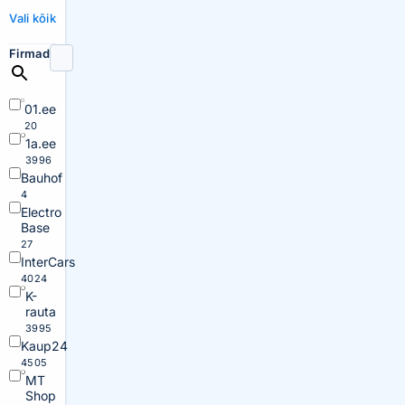
Vali kõik
Firmad
01.ee
20
1a.ee
3996
Bauhof
4
Electro
Base
27
InterCars
4024
K-
rauta
3995
Kaup24
4505
MT
Shop