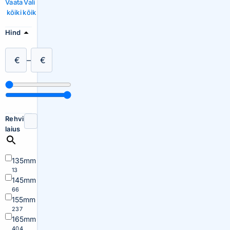
Vaata
Vali
kõiki
kõik
Hind
€
–
€
Rehvi
laius
135mm
13
145mm
66
155mm
237
165mm
404