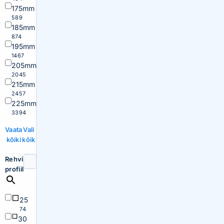
175mm
589
185mm
874
195mm
1467
205mm
2045
215mm
2457
225mm
3394
Vaata
Vali
kõiki
kõik
Rehvi
profiil
25
74
30