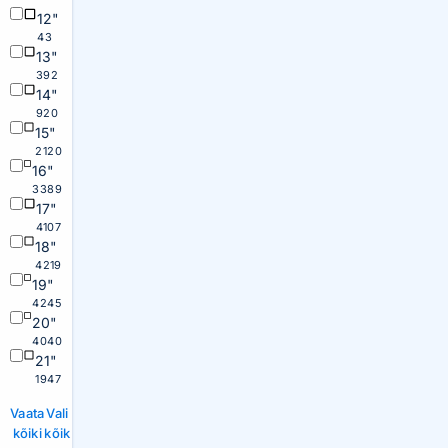
12"
43
13"
392
14"
920
15"
2120
16"
3389
17"
4107
18"
4219
19"
4245
20"
4040
21"
1947
Vaata
Vali
kõiki
kõik