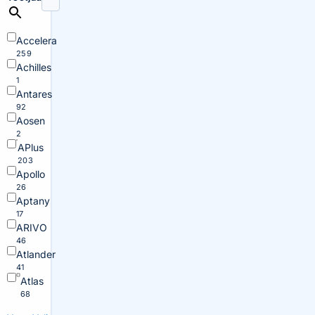
Accelera
259
Achilles
1
Antares
92
Aosen
2
APlus
203
Apollo
26
Aptany
17
ARIVO
46
Atlander
41
Atlas
68