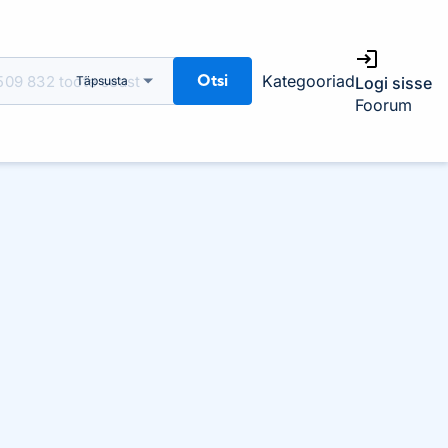
Otsi
Kategooriad
Täpsusta
Logi sisse
Foorum