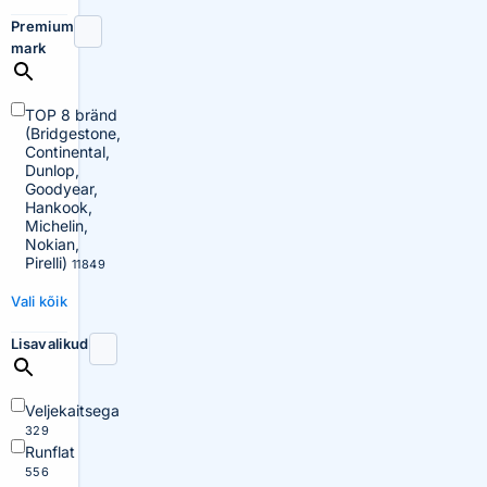
Premium
mark
TOP 8 bränd
(Bridgestone,
Continental,
Dunlop,
Goodyear,
Hankook,
Michelin,
Nokian,
Pirelli)
11849
Vali kõik
Lisavalikud
Veljekaitsega
329
Runflat
556