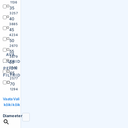
1136
35
3257
40
3885
45
4234
50
2670
55
AVA
3879
FILTRID
60
2545
PEIDA
65
FILTRID
2577
70
1294
Vaata
Vali
kõiki
kõik
Diameeter