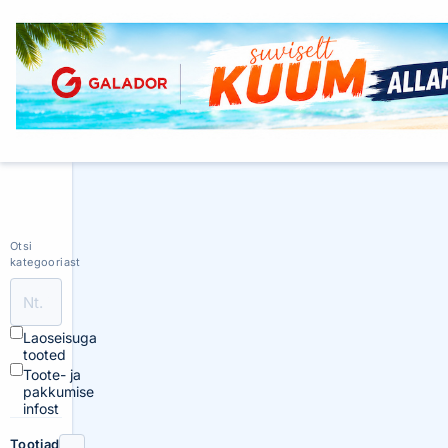
Otsi
kategooriast
Laoseisuga
tooted
Toote- ja
pakkumise
infost
Tootjad