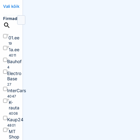
Vali kõik
Firmad
01.ee
19
1a.ee
4011
Bauhof
4
Electro
Base
27
InterCars
4047
K-
rauta
4008
Kaup24
4801
MT
Shop