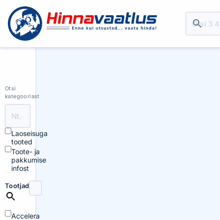
Otsi
kategooriast
Laoseisuga
tooted
Toote- ja
pakkumise
infost
Tootjad
Accelera