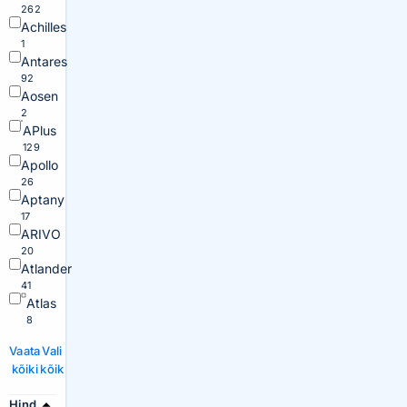
262
Achilles
1
Antares
92
Aosen
2
APlus
129
Apollo
26
Aptany
17
ARIVO
20
Atlander
41
Atlas
8
Vaata
Vali
kõiki
kõik
Hind