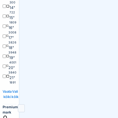
300
14"
722
15"
1809
16"
3008
17"
3826
18"
3948
19"
4001
20"
3840
21"
1891
Vaata
Vali
kõiki
kõik
Premium
mark