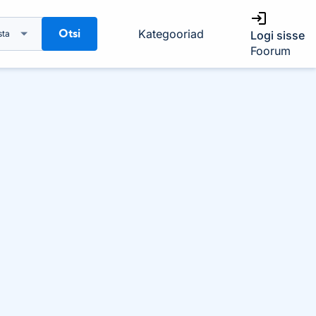
Otsi
Kategooriad
sta
Logi sisse
Foorum