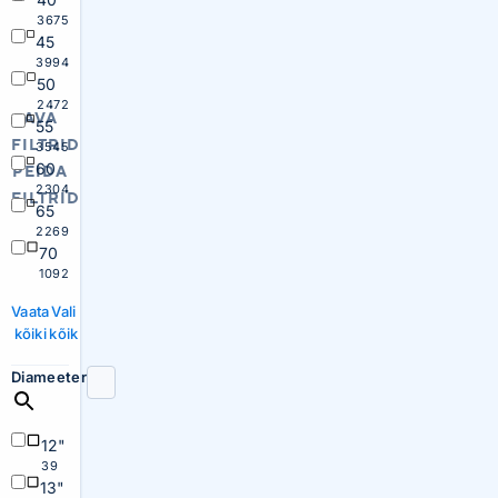
3675
45
3994
50
2472
AVA
55
FILTRID
3545
60
PEIDA
2304
FILTRID
65
2269
70
1092
Vaata
Vali
kõiki
kõik
Diameeter
12"
39
13"