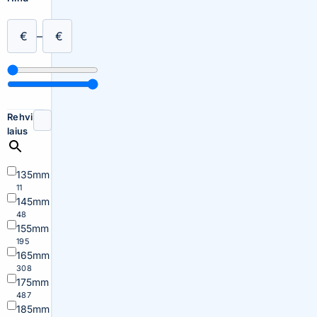
€
–
€
Rehvi
laius
135mm
11
145mm
48
155mm
195
165mm
308
175mm
487
185mm