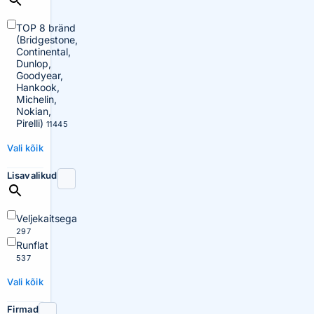
TOP 8 bränd
(Bridgestone,
Continental,
Dunlop,
Goodyear,
Hankook,
Michelin,
Nokian,
Pirelli)
11445
Vali kõik
Lisavalikud
Veljekaitsega
297
Runflat
537
Vali kõik
Firmad