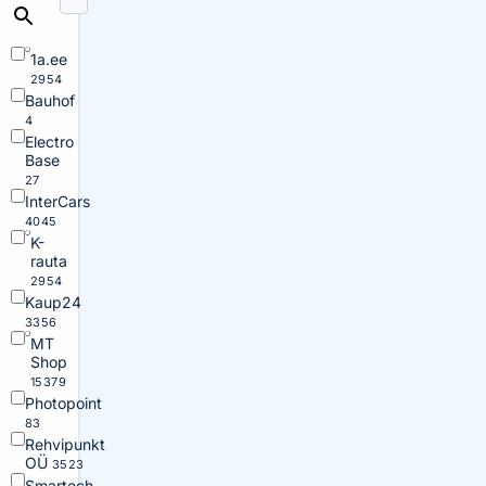
1a.ee
2954
Bauhof
4
Electro
Base
27
InterCars
4045
K-
rauta
2954
Kaup24
3356
MT
Shop
15379
Photopoint
83
Rehvipunkt
OÜ
3523
Smartech