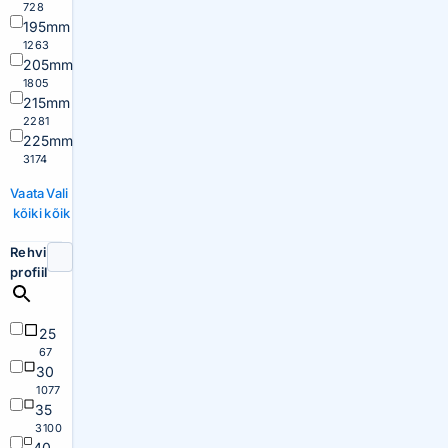
728
195mm
1263
205mm
1805
215mm
2281
225mm
3174
Vaata
Vali
kõiki
kõik
Rehvi
profiil
25
67
30
1077
35
3100
40