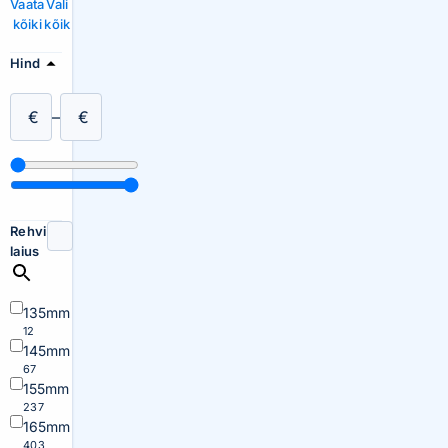
Vaata
Vali
kõiki
kõik
Hind
€
–
€
Rehvi
laius
135mm
12
145mm
67
155mm
237
165mm
403