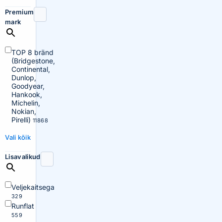
Premium
mark
TOP 8 bränd
(Bridgestone,
Continental,
Dunlop,
Goodyear,
Hankook,
Michelin,
Nokian,
Pirelli)
11868
Vali kõik
Lisavalikud
Veljekaitsega
329
Runflat
559