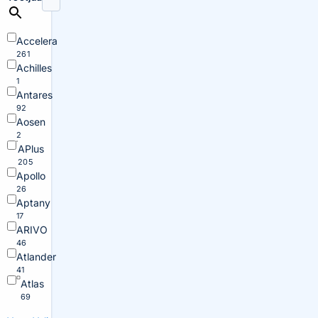
Accelera
261
Achilles
1
Antares
92
Aosen
2
APlus
205
Apollo
26
Aptany
17
ARIVO
46
Atlander
41
Atlas
69