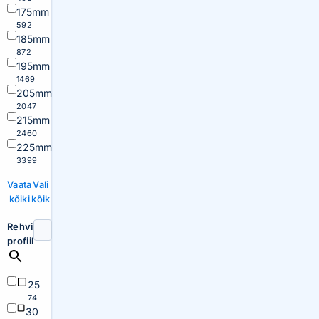
175mm
592
185mm
872
195mm
1469
205mm
2047
215mm
2460
225mm
3399
Vaata
Vali
kõiki
kõik
Rehvi
profiil
25
74
30