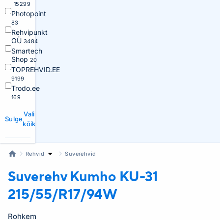
15299
Photopoint
83
Rehvipunkt
OÜ
3484
Smartech
Shop
20
TOPREHVID.EE
9199
Trodo.ee
169
Vali
Sulge
kõik
Rehvid
Suverehvid
Suverehv Kumho
KU-31
215/55/R17/94W
Rohkem