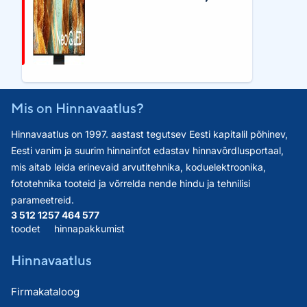
Mis on Hinnavaatlus?
Hinnavaatlus on 1997. aastast tegutsev Eesti kapitalil põhinev,
Eesti vanim ja suurim hinnainfot edastav hinnavõrdlusportaal,
mis aitab leida erinevaid arvutitehnika, koduelektroonika,
fototehnika tooteid ja võrrelda nende hindu ja tehnilisi
parameetreid.
3 512 125
7 464 577
toodet
hinnapakkumist
Hinnavaatlus
Firmakataloog