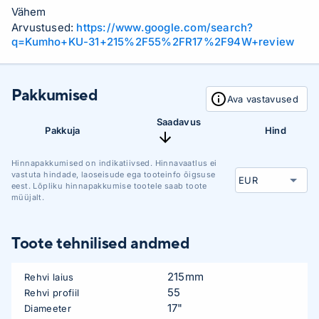
Vähem
Arvustused:
https://www.google.com/search?
q=Kumho+KU-31+215%2F55%2FR17%2F94W+review
Pakkumised
Ava vastavused
Saadavus
Pakkuja
Hind
Hinnapakkumised on indikatiivsed. Hinnavaatlus ei
vastuta hindade, laoseisude ega tooteinfo õigsuse
eest. Lõpliku hinnapakkumise tootele saab toote
müüjalt.
Toote tehnilised andmed
215mm
Rehvi laius
55
Rehvi profiil
17"
Diameeter