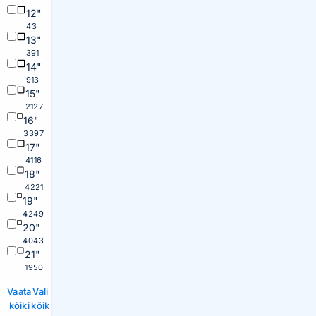
12"
43
13"
391
14"
913
15"
2127
16"
3397
17"
4116
18"
4221
19"
4249
20"
4043
21"
1950
Vaata
Vali
kõiki
kõik