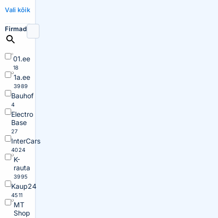
Vali kõik
Firmad
01.ee
18
1a.ee
3989
Bauhof
4
Electro
Base
27
InterCars
4024
K-
rauta
3995
Kaup24
4511
MT
Shop