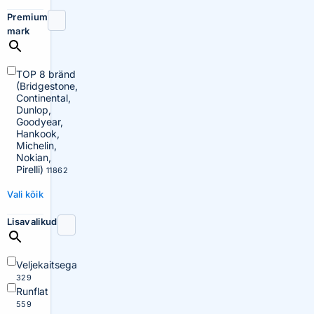
Premium
mark
TOP 8 bränd
(Bridgestone,
Continental,
Dunlop,
Goodyear,
Hankook,
Michelin,
Nokian,
Pirelli)
11862
Vali kõik
Lisavalikud
Veljekaitsega
329
Runflat
559