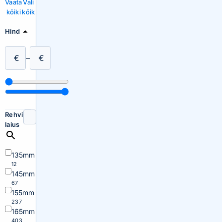
Vaata
Vali
kõiki
kõik
Hind
€
–
€
Rehvi
laius
135mm
12
145mm
67
155mm
237
165mm
403