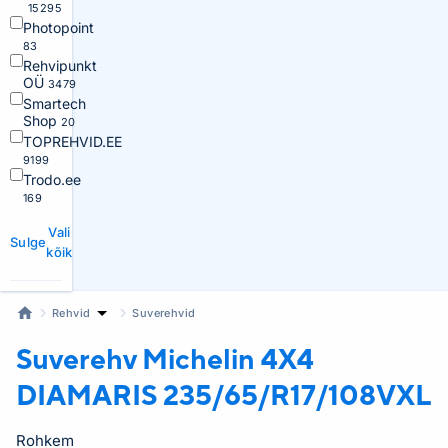
15295
Photopoint
83
Rehvipunkt
OÜ
3479
Smartech
Shop
20
TOPREHVID.EE
9199
Trodo.ee
169
Vali
Sulge
kõik
Rehvid
Suverehvid
Suverehv Michelin
4X4
DIAMARIS 235/65/R17/108VXL
Rohkem