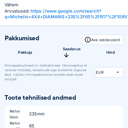
Vähem
Arvustused:
https://www.google.com/search?
q=Michelin+4X4+DIAMARIS+235%2F65%2FR17%2F108V
Pakkumised
Ava vastavused
Saadavus
Pakkuja
Hind
Hinnapakkumised on indikatiivsed. Hinnavaatlus ei
vastuta hindade, laoseisude ega tooteinfo õigsuse
eest. Lõpliku hinnapakkumise tootele saab toote
müüjalt.
Toote tehnilised andmed
Rehvi
235mm
laius
Rehvi
65