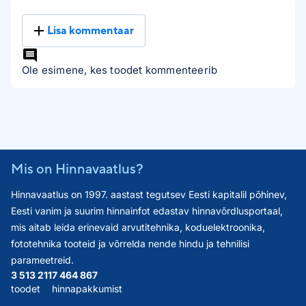
Lisa kommentaar
Ole esimene, kes toodet kommenteerib
Mis on Hinnavaatlus?
Hinnavaatlus on 1997. aastast tegutsev Eesti kapitalil põhinev,
Eesti vanim ja suurim hinnainfot edastav hinnavõrdlusportaal,
mis aitab leida erinevaid arvutitehnika, koduelektroonika,
fototehnika tooteid ja võrrelda nende hindu ja tehnilisi
parameetreid.
3 513 211
7 464 867
toodet
hinnapakkumist