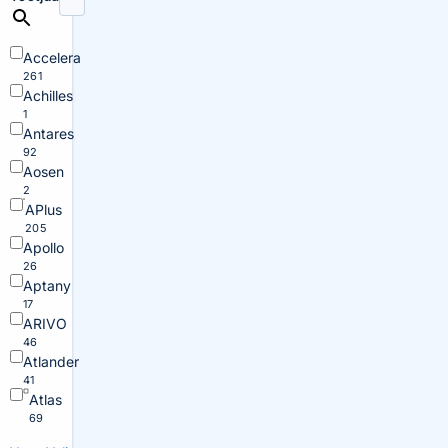
Accelera
261
Achilles
1
Antares
92
Aosen
2
APlus
205
Apollo
26
Aptany
17
ARIVO
46
Atlander
41
Atlas
69