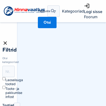
Kategooriad
Täpsusta
Logi sisse
Foorum
Otsi
Filtrid
Otsi
kategooriast
Laoseisuga
tooted
Toote- ja
pakkumise
infost
Tootjad