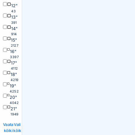
12"
43
13"
391
14"
914
15"
2127
16"
3397
17"
4112
18"
4219
19"
4252
20"
4042
21"
1949
Vaata
Vali
kõiki
kõik