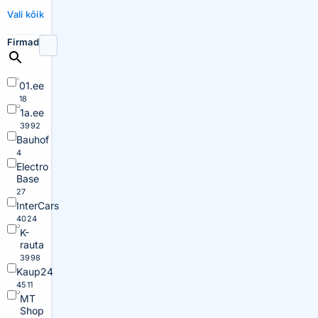
Vali kõik
Firmad
01.ee
18
1a.ee
3992
Bauhof
4
Electro
Base
27
InterCars
4024
K-
rauta
3998
Kaup24
4511
MT
Shop