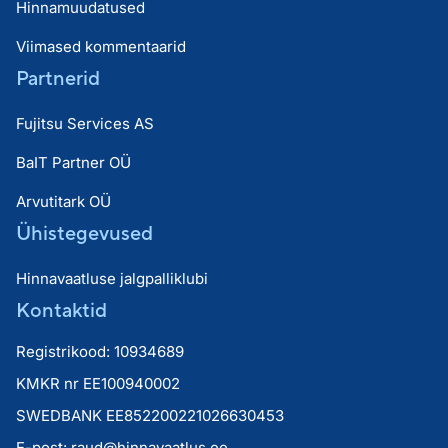
Hinnamuudatused
Viimased kommentaarid
Partnerid
Fujitsu Services AS
BaIT Partner OÜ
Arvutitark OÜ
Ühistegevused
Hinnavaatluse jalgpalliklubi
Kontaktid
Registrikood: 10934689
KMKR nr EE100940002
SWEDBANK EE852200221026630453
E-post:
raud@hinnavaatlus.ee