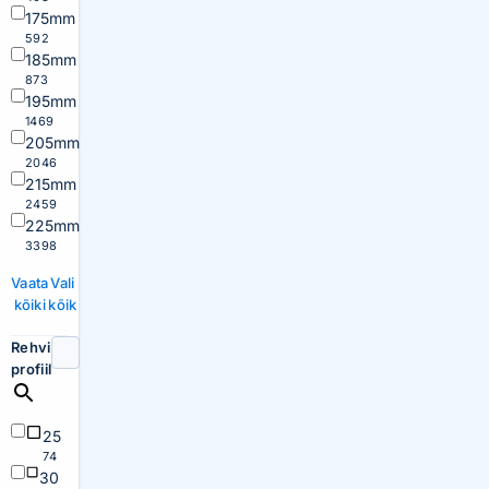
175mm
592
185mm
873
195mm
1469
205mm
2046
215mm
2459
225mm
3398
Vaata
Vali
kõiki
kõik
Rehvi
profiil
25
74
30