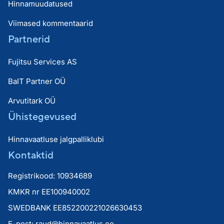
Hinnamuudatused
Viimased kommentaarid
Partnerid
Fujitsu Services AS
BaIT Partner OÜ
Arvutitark OÜ
Ühistegevused
Hinnavaatluse jalgpalliklubi
Kontaktid
Registrikood: 10934689
KMKR nr EE100940002
SWEDBANK EE852200221026630453
E-post:
raud@hinnavaatlus.ee