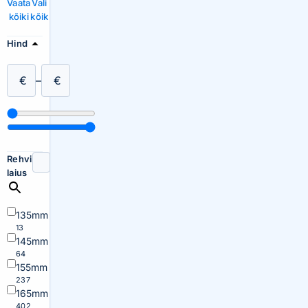
Vaata
Vali
kõiki
kõik
Hind
€
–
€
Rehvi
laius
135mm
13
145mm
64
155mm
237
165mm
402