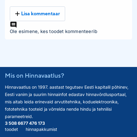
Lisa kommentaar
Ole esimene, kes toodet kommenteerib
Mis on Hinnavaatlus?
Hinnavaatlus on 1997. aastast tegutsev Eesti kapitalil põhinev,
Eesti vanim ja suurim hinnainfot edastav hinnavõrdlusportaal,
mis aitab leida erinevaid arvutitehnika, koduelektroonika,
fototehnika tooteid ja võrrelda nende hindu ja tehnilisi
parameetreid.
3 508 667
7 476 173
toodet
hinnapakkumist