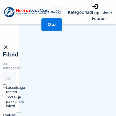
Kategooriad
Täpsusta
Logi sisse
Foorum
Otsi
Filtrid
Otsi
kategooriast
Laoseisuga
tooted
Toote- ja
pakkumise
infost
Tootjad