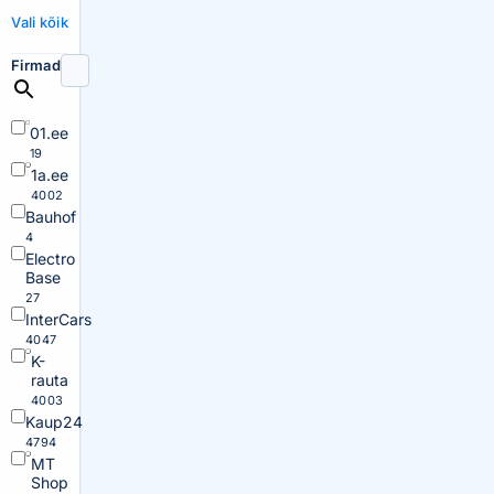
Vali kõik
Firmad
01.ee
19
1a.ee
4002
Bauhof
4
Electro
Base
27
InterCars
4047
K-
rauta
4003
Kaup24
4794
MT
Shop