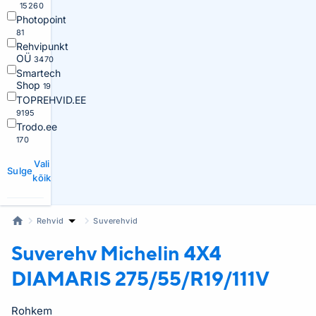
15260
Photopoint
81
Rehvipunkt
OÜ
3470
Smartech
Shop
19
TOPREHVID.EE
9195
Trodo.ee
170
Vali
Sulge
kõik
Rehvid
Suverehvid
Suverehv Michelin
4X4
DIAMARIS 275/55/R19/111V
Rohkem