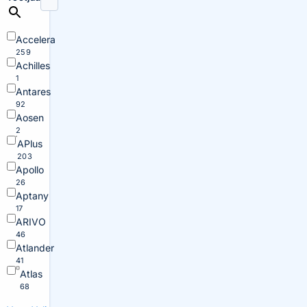
Accelera
259
Achilles
1
Antares
92
Aosen
2
APlus
203
Apollo
26
Aptany
17
ARIVO
46
Atlander
41
Atlas
68