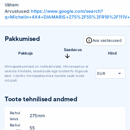
Vähem
Arvustused:
https://www.google.com/search?
q=Michelin+4X4+DIAMARIS+275%2F55%2FR19%2F111V+
Pakkumised
Ava vastavused
Saadavus
Pakkuja
Hind
Hinnapakkumised on indikatiivsed. Hinnavaatlus ei
vastuta hindade, laoseisude ega tooteinfo õigsuse
eest. Lõpliku hinnapakkumise tootele saab toote
müüjalt.
Toote tehnilised andmed
Rehvi
275mm
laius
Rehvi
55