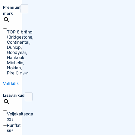
Premium
mark
TOP 8 bränd
(Bridgestone,
Continental,
Dunlop,
Goodyear,
Hankook,
Michelin,
Nokian,
Pirelli)
11841
Vali kõik
Lisavalikud
Veljekaitsega
328
Runflat
556