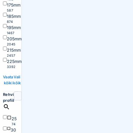
175mm
587
185mm
874
195mm
1467
205mm
2045
215mm
2457
225mm
3392
Vaata
Vali
kõiki
kõik
Rehvi
profiil
25
74
30