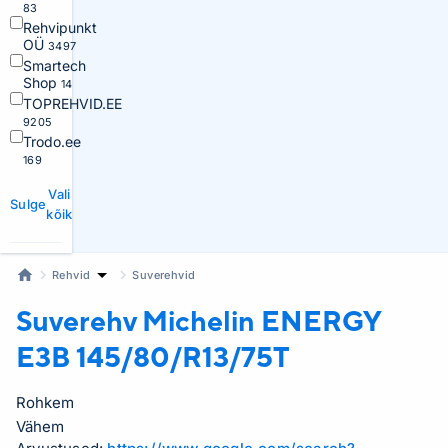
83
Rehvipunkt
OÜ
3497
Smartech
Shop
14
TOPREHVID.EE
9205
Trodo.ee
169
Vali
Sulge
kõik
Rehvid
Suverehvid
Suverehv Michelin
ENERGY
E3B 145/80/R13/75T
Rohkem
Vähem