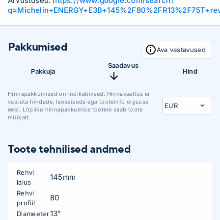
Arvustused:
https://www.google.com/search?
q=Michelin+ENERGY+E3B+145%2F80%2FR13%2F75T+re
Pakkumised
Ava vastavused
Saadavus
Pakkuja
Hind
Hinnapakkumised on indikatiivsed. Hinnavaatlus ei
vastuta hindade, laoseisude ega tooteinfo õigsuse
eest. Lõpliku hinnapakkumise tootele saab toote
müüjalt.
Toote tehnilised andmed
Rehvi
145mm
laius
Rehvi
80
profiil
13"
Diameeter