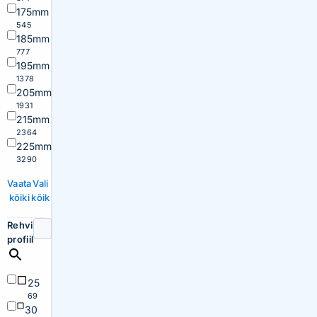
175mm
545
185mm
777
195mm
1378
205mm
1931
215mm
2364
225mm
3290
Vaata
Vali
kõiki
kõik
Rehvi
profiil
25
69
30