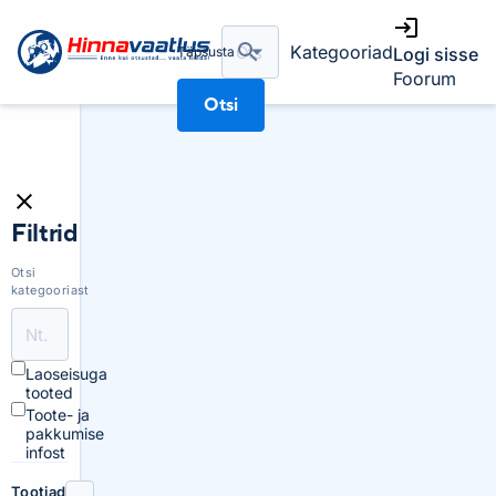
Kategooriad
Täpsusta
Logi sisse
Foorum
Otsi
Filtrid
Otsi
kategooriast
Laoseisuga
tooted
Toote- ja
pakkumise
infost
Tootjad