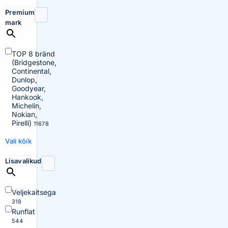
Premium
mark
TOP 8 bränd
(Bridgestone,
Continental,
Dunlop,
Goodyear,
Hankook,
Michelin,
Nokian,
Pirelli)
11678
Vali kõik
Lisavalikud
Veljekaitsega
318
Runflat
544