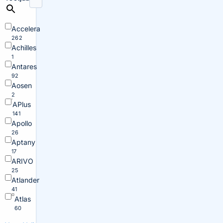
Accelera
262
Achilles
1
Antares
92
Aosen
2
APlus
141
Apollo
26
Aptany
17
ARIVO
25
Atlander
41
Atlas
60