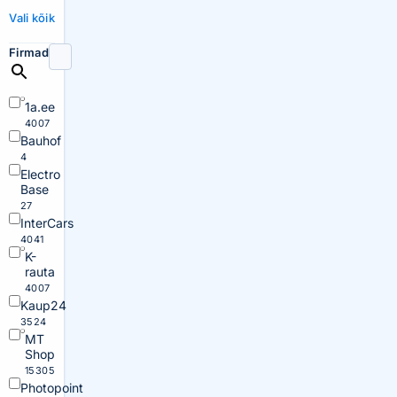
Vali kõik
Firmad
1a.ee
4007
Bauhof
4
Electro
Base
27
InterCars
4041
K-
rauta
4007
Kaup24
3524
MT
Shop
15305
Photopoint