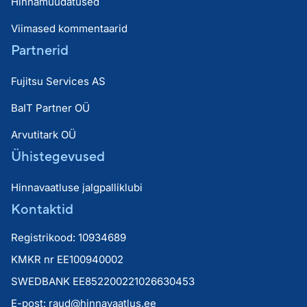
Hinnamuudatused
Viimased kommentaarid
Partnerid
Fujitsu Services AS
BaIT Partner OÜ
Arvutitark OÜ
Ühistegevused
Hinnavaatluse jalgpalliklubi
Kontaktid
Registrikood: 10934689
KMKR nr EE100940002
SWEDBANK EE852200221026630453
E-post:
raud@hinnavaatlus.ee