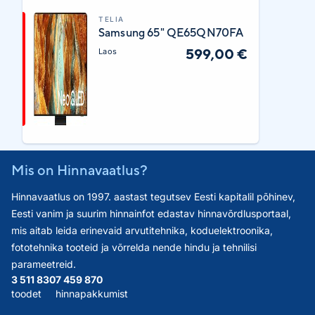
TELIA
Samsung 65" QE65QN70FA
599,00 €
Laos
Mis on Hinnavaatlus?
Hinnavaatlus on 1997. aastast tegutsev Eesti kapitalil põhinev,
Eesti vanim ja suurim hinnainfot edastav hinnavõrdlusportaal,
mis aitab leida erinevaid arvutitehnika, koduelektroonika,
fototehnika tooteid ja võrrelda nende hindu ja tehnilisi
parameetreid.
3 511 830
7 459 870
toodet
hinnapakkumist