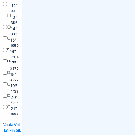
12"
41
13"
356
14"
835
15"
1959
16"
3204
17"
3976
18"
4077
19"
4139
20"
3917
21"
1898
Vaata
Vali
kõiki
kõik