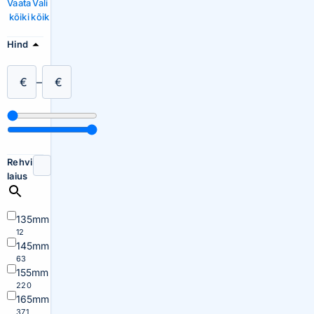
Vaata
Vali
kõiki
kõik
Hind
€
–
€
Rehvi
laius
135mm
12
145mm
63
155mm
220
165mm
371