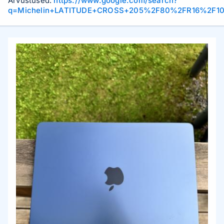
Arvustused:
https://www.google.com/search?
q=Michelin+LATITUDE+CROSS+205%2F80%2FR16%2F10