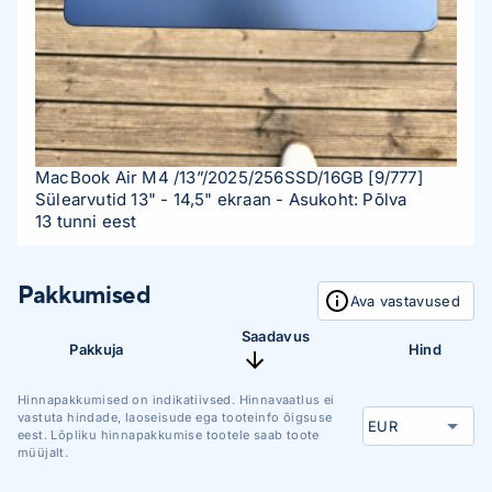
MacBook Air M4 /13”/2025/256SSD/16GB
[9/777]
Sülearvutid 13" - 14,5" ekraan
- Asukoht: Põlva
13 tunni eest
Pakkumised
Ava vastavused
Saadavus
Pakkuja
Hind
Hinnapakkumised on indikatiivsed. Hinnavaatlus ei
vastuta hindade, laoseisude ega tooteinfo õigsuse
eest. Lõpliku hinnapakkumise tootele saab toote
müüjalt.