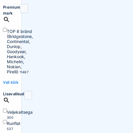
Premium
mark
TOP 8 bränd
(Bridgestone,
Continental,
Dunlop,
Goodyear,
Hankook,
Michelin,
Nokian,
Pirelli)
11467
Vali kõik
Lisavalikud
Veljekaitsega
300
Runflat
537