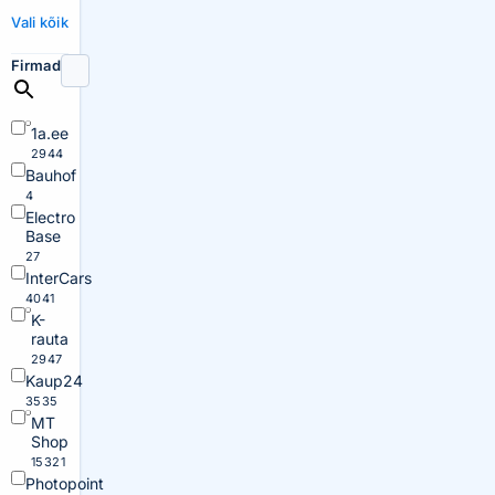
Vali kõik
Firmad
1a.ee
2944
Bauhof
4
Electro
Base
27
InterCars
4041
K-
rauta
2947
Kaup24
3535
MT
Shop
15321
Photopoint