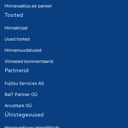
Hinnavaatlus.ee paneel
Tooted
Hinnakirjad
Uued tooted
Hinnamuudatused
Viimased kommentaarid
Partnerid
Fujitsu Services AS
BaIT Partner OÜ
Arvutitark OÜ
Ühistegevused
Hinnavaatluse jalgpalliklubi