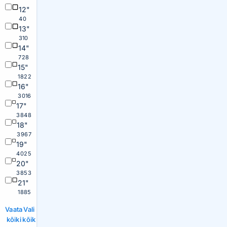
12"
40
13"
310
14"
728
15"
1822
16"
3016
17"
3848
18"
3967
19"
4025
20"
3853
21"
1885
Vaata
Vali
kõiki
kõik