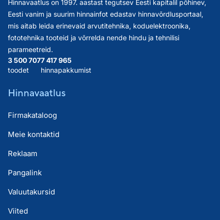
Hinnavaatlus on 1997. aastast tegutsev Eesti kapitalil põhinev,
Eesti vanim ja suurim hinnainfot edastav hinnavõrdlusportaal,
mis aitab leida erinevaid arvutitehnika, koduelektroonika,
fototehnika tooteid ja võrrelda nende hindu ja tehnilisi
parameetreid.
3 500 707
7 417 965
toodet
hinnapakkumist
Hinnavaatlus
Firmakataloog
Meie kontaktid
Reklaam
Pangalink
Valuutakursid
Viited