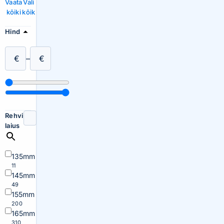
Vaata
Vali
kõiki
kõik
Hind
€
–
€
Rehvi
laius
135mm
11
145mm
49
155mm
200
165mm
310