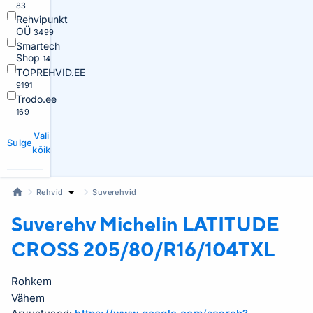
83
Rehvipunkt
OÜ
3499
Smartech
Shop
14
TOPREHVID.EE
9191
Trodo.ee
169
Vali
Sulge
kõik
Rehvid
Suverehvid
Suverehv Michelin
LATITUDE
CROSS 205/80/R16/104TXL
Rohkem
Vähem