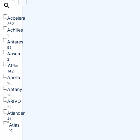
Accelera
262
Achilles
1
Antares
92
Aosen
2
APlus
142
Apollo
26
Aptany
17
ARIVO
22
Atlander
41
Atlas
10