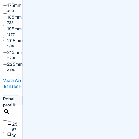
175mm
490
185mm
733
195mm
1277
205mm
1818
215mm
2290
225mm
3190
Vaata
Vali
kõiki
kõik
Rehvi
profiil
25
67
30