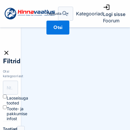
Kategooriad
Täpsusta
Logi sisse
Foorum
Otsi
Filtrid
Otsi
kategooriast
Laoseisuga
tooted
Toote- ja
pakkumise
infost
Tootjad