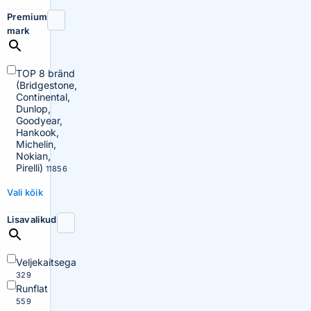
Premium
mark
TOP 8 bränd
(Bridgestone,
Continental,
Dunlop,
Goodyear,
Hankook,
Michelin,
Nokian,
Pirelli)
11856
Vali kõik
Lisavalikud
Veljekaitsega
329
Runflat
559