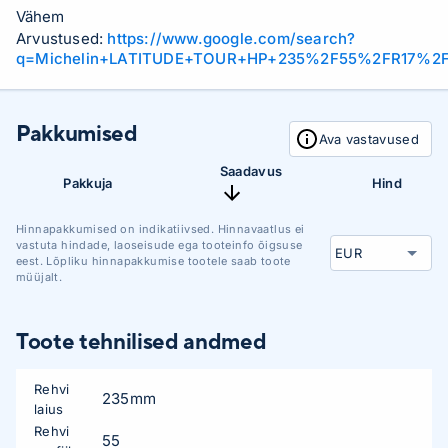
Vähem
Arvustused:
https://www.google.com/search?
q=Michelin+LATITUDE+TOUR+HP+235%2F55%2FR17%2F
Pakkumised
Ava vastavused
Saadavus
Pakkuja
Hind
Hinnapakkumised on indikatiivsed. Hinnavaatlus ei
vastuta hindade, laoseisude ega tooteinfo õigsuse
eest. Lõpliku hinnapakkumise tootele saab toote
müüjalt.
Toote tehnilised andmed
Rehvi
235mm
laius
Rehvi
55