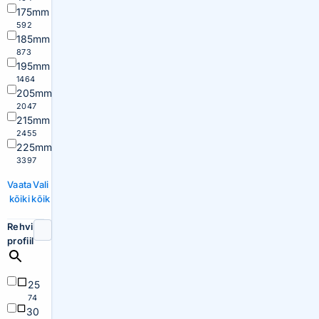
175mm
592
185mm
873
195mm
1464
205mm
2047
215mm
2455
225mm
3397
Vaata
Vali
kõiki
kõik
Rehvi
profiil
25
74
30