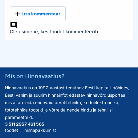
Lisa kommentaar
Ole esimene, kes toodet kommenteerib
Mis on Hinnavaatlus?
Hinnavaatlus on 1997. aastast tegutsev Eesti kapitalil põhinev,
Eesti vanim ja suurim hinnainfot edastav hinnavõrdlusportaal,
mis aitab leida erinevaid arvutitehnika, koduelektroonika,
fototehnika tooteid ja võrrelda nende hindu ja tehnilisi
parameetreid.
3 511 295
7 461 565
toodet
hinnapakkumist