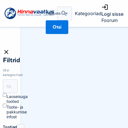
Kategooriad
Täpsusta
Logi sisse
Foorum
Otsi
Filtrid
Otsi
kategooriast
Laoseisuga
tooted
Toote- ja
pakkumise
infost
Tootjad