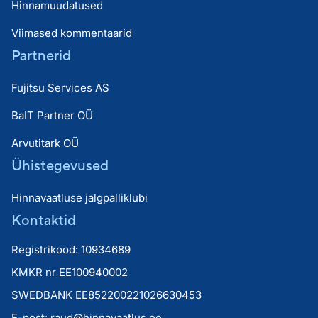
Hinnamuudatused
Viimased kommentaarid
Partnerid
Fujitsu Services AS
BaIT Partner OÜ
Arvutitark OÜ
Ühistegevused
Hinnavaatluse jalgpalliklubi
Kontaktid
Registrikood: 10934689
KMKR nr EE100940002
SWEDBANK EE852200221026630453
E-post:
raud@hinnavaatlus.ee