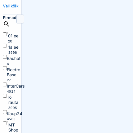
Vali kõik
Firmad
01.ee
20
1a.ee
3996
Bauhof
4
Electro
Base
27
InterCars
4024
K-
rauta
3995
Kaup24
4505
MT
Shop