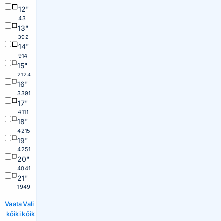
12"
43
13"
392
14"
914
15"
2124
16"
3391
17"
4111
18"
4215
19"
4251
20"
4041
21"
1949
Vaata
Vali
kõiki
kõik