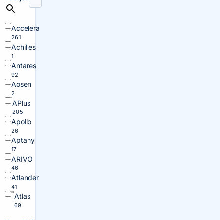
Accelera
261
Achilles
1
Antares
92
Aosen
2
APlus
205
Apollo
26
Aptany
17
ARIVO
46
Atlander
41
Atlas
69