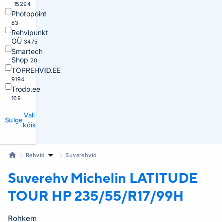
15294
Photopoint
83
Rehvipunkt
OÜ
3475
Smartech
Shop
20
TOPREHVID.EE
9194
Trodo.ee
169
Vali
Sulge
kõik
Rehvid
Suverehvid
Suverehv Michelin
LATITUDE
TOUR HP 235/55/R17/99H
Rohkem