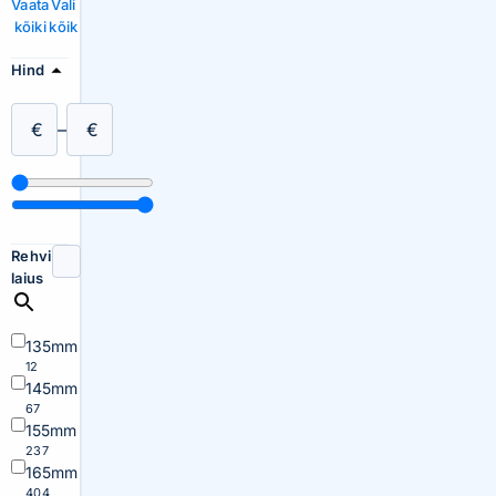
Vaata
Vali
kõiki
kõik
Hind
€
–
€
Rehvi
laius
135mm
12
145mm
67
155mm
237
165mm
404