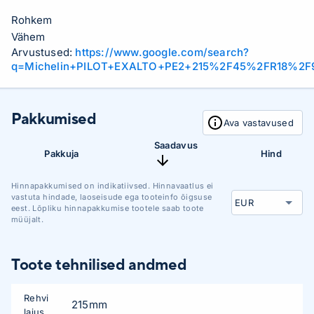
Rohkem
Vähem
Arvustused:
https://www.google.com/search?
q=Michelin+PILOT+EXALTO+PE2+215%2F45%2FR18%2F
Pakkumised
Ava vastavused
Saadavus
Pakkuja
Hind
Hinnapakkumised on indikatiivsed. Hinnavaatlus ei
vastuta hindade, laoseisude ega tooteinfo õigsuse
eest. Lõpliku hinnapakkumise tootele saab toote
müüjalt.
Toote tehnilised andmed
Rehvi
215mm
laius