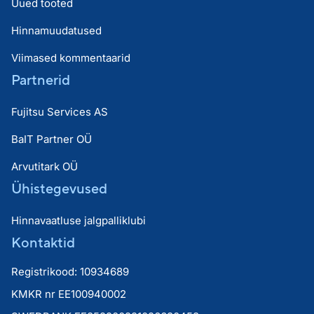
Uued tooted
Hinnamuudatused
Viimased kommentaarid
Partnerid
Fujitsu Services AS
BaIT Partner OÜ
Arvutitark OÜ
Ühistegevused
Hinnavaatluse jalgpalliklubi
Kontaktid
Registrikood: 10934689
KMKR nr EE100940002