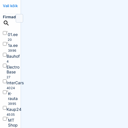
Vali kõik
Firmad
01.ee
20
1a.ee
3996
Bauhof
4
Electro
Base
27
InterCars
4024
K-
rauta
3995
Kaup24
4505
MT
Shop