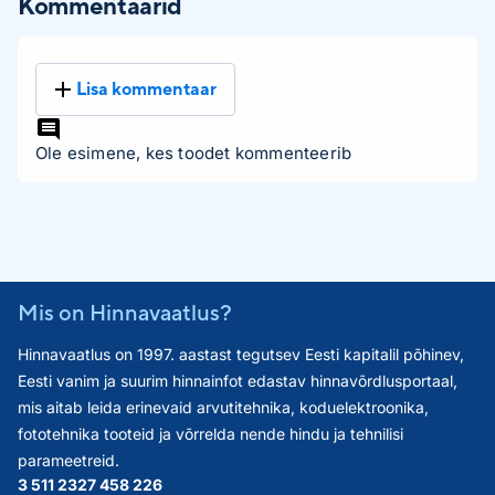
Kommentaarid
Lisa kommentaar
Ole esimene, kes toodet kommenteerib
Mis on Hinnavaatlus?
Hinnavaatlus on 1997. aastast tegutsev Eesti kapitalil põhinev,
Eesti vanim ja suurim hinnainfot edastav hinnavõrdlusportaal,
mis aitab leida erinevaid arvutitehnika, koduelektroonika,
fototehnika tooteid ja võrrelda nende hindu ja tehnilisi
parameetreid.
3 511 232
7 458 226