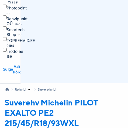
15289
Photopoint
83
Rehvipunkt
OÜ
3475
Smartech
Shop
20
TOPREHVID.EE
9194
Trodo.ee
169
Vali
Sulge
kõik
Rehvid
Suverehvid
Suverehv Michelin
PILOT
EXALTO PE2
215/45/R18/93WXL