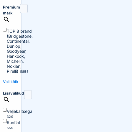
Premium
mark
TOP 8 bränd
(Bridgestone,
Continental,
Dunlop,
Goodyear,
Hankook,
Michelin,
Nokian,
Pirelli)
11855
Vali kõik
Lisavalikud
Veljekaitsega
329
Runflat
559