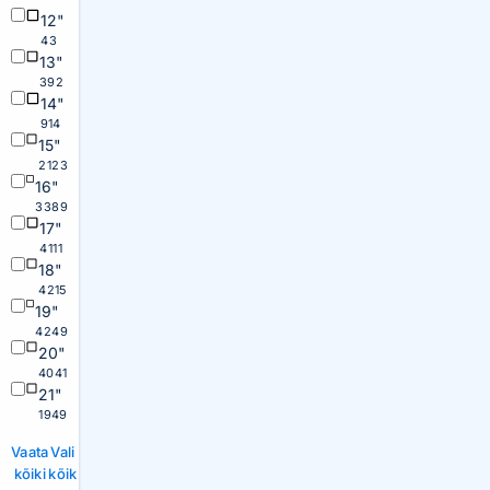
12"
43
13"
392
14"
914
15"
2123
16"
3389
17"
4111
18"
4215
19"
4249
20"
4041
21"
1949
Vaata
Vali
kõiki
kõik