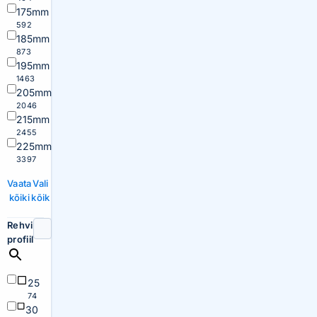
175mm
592
185mm
873
195mm
1463
205mm
2046
215mm
2455
225mm
3397
Vaata
Vali
kõiki
kõik
Rehvi
profiil
25
74
30