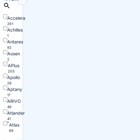
Accelera
261
Achilles
1
Antares
92
Aosen
2
APlus
205
Apollo
26
Aptany
17
ARIVO
46
Atlander
41
Atlas
69