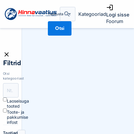
Kategooriad
Täpsusta
Logi sisse
Foorum
Otsi
Filtrid
Otsi
kategooriast
Laoseisuga
tooted
Toote- ja
pakkumise
infost
Tootjad