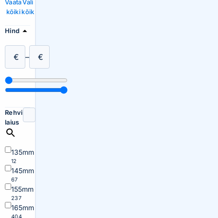
Vaata
Vali
kõiki
kõik
Hind
€
–
€
Rehvi
laius
135mm
12
145mm
67
155mm
237
165mm
404