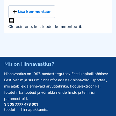
Lisa kommentaar
Ole esimene, kes toodet kommenteerib
Mis on Hinnavaatlus?
Hinnavaatlus on 1997. aastast tegutsev Eesti kapitalil põhinev,
Eesti vanim ja suurim hinnainfot edastav hinnavõrdlusportaal,
mis aitab leida erinevaid arvutitehnika, koduelektroonika,
fototehnika tooteid ja võrrelda nende hindu ja tehnilisi
parameetreid.
3 505 777
7 478 601
toodet
hinnapakkumist