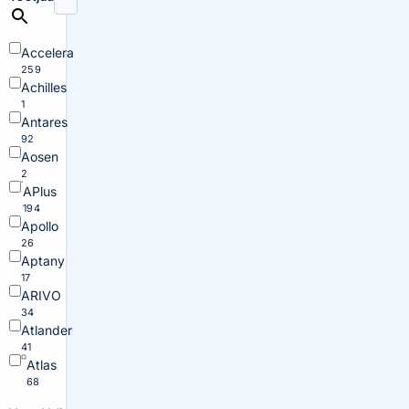
Accelera
259
Achilles
1
Antares
92
Aosen
2
APlus
194
Apollo
26
Aptany
17
ARIVO
34
Atlander
41
Atlas
68