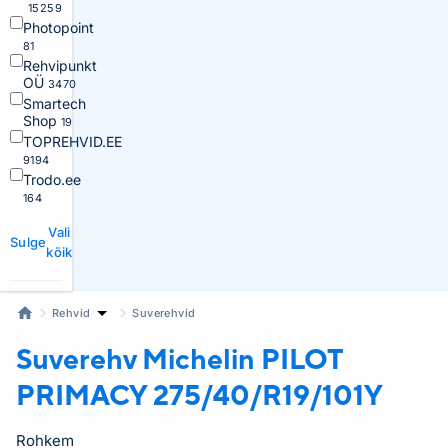
15259
Photopoint
81
Rehvipunkt
OÜ
3470
Smartech
Shop
19
TOPREHVID.EE
9194
Trodo.ee
164
Vali
Sulge
kõik
Rehvid
Suverehvid
Suverehv Michelin
PILOT
PRIMACY 275/40/R19/101Y
Rohkem