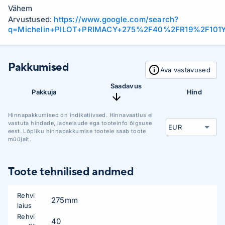
Vähem
Arvustused:
https://www.google.com/search?
q=Michelin+PILOT+PRIMACY+275%2F40%2FR19%2F101Y
Pakkumised
Ava vastavused
Saadavus
Pakkuja
Hind
Hinnapakkumised on indikatiivsed. Hinnavaatlus ei
vastuta hindade, laoseisude ega tooteinfo õigsuse
eest. Lõpliku hinnapakkumise tootele saab toote
müüjalt.
Toote tehnilised andmed
Rehvi
275mm
laius
Rehvi
40