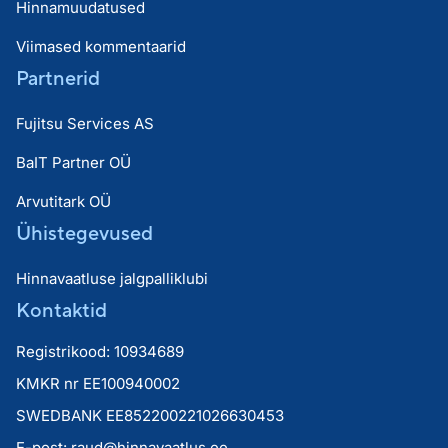
Hinnamuudatused
Viimased kommentaarid
Partnerid
Fujitsu Services AS
BaIT Partner OÜ
Arvutitark OÜ
Ühistegevused
Hinnavaatluse jalgpalliklubi
Kontaktid
Registrikood: 10934689
KMKR nr EE100940002
SWEDBANK EE852200221026630453
E-post:
raud@hinnavaatlus.ee