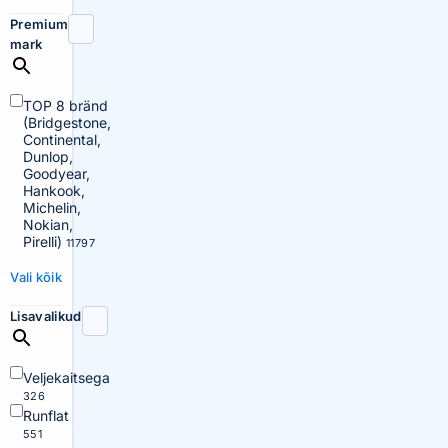
Premium
mark
TOP 8 bränd
(Bridgestone,
Continental,
Dunlop,
Goodyear,
Hankook,
Michelin,
Nokian,
Pirelli)
11797
Vali kõik
Lisavalikud
Veljekaitsega
326
Runflat
551