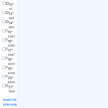
12"
42
13"
388
14"
904
15"
2082
16"
3360
17"
4087
18"
4205
19"
4206
20"
4008
21"
1939
Vaata
Vali
kõiki
kõik