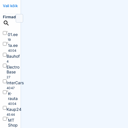
Vali kõik
Firmad
01.ee
19
1a.ee
4004
Bauhof
4
Electro
Base
27
InterCars
4047
K-
rauta
4004
Kaup24
4544
MT
Shop