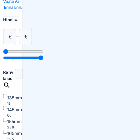
Vaata
Vali
kõiki
kõik
Hind
€
–
€
Rehvi
laius
135mm
13
145mm
66
155mm
238
165mm
395