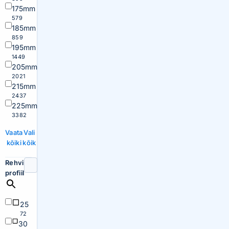
175mm
579
185mm
859
195mm
1449
205mm
2021
215mm
2437
225mm
3382
Vaata
Vali
kõiki
kõik
Rehvi
profiil
25
72
30