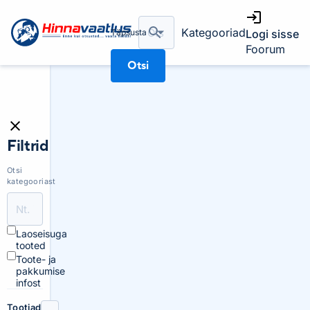
Kategooriad
Täpsusta
Logi sisse
Foorum
Otsi
Filtrid
Otsi
kategooriast
Laoseisuga
tooted
Toote- ja
pakkumise
infost
Tootjad