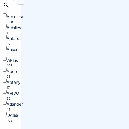
Accelera
259
Achilles
1
Antares
92
Aosen
2
APlus
198
Apollo
26
Aptany
17
ARIVO
32
Atlander
41
Atlas
68