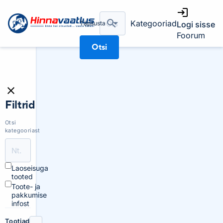
Kategooriad
Täpsusta
Logi sisse
Foorum
Otsi
Filtrid
Otsi
kategooriast
Laoseisuga
tooted
Toote- ja
pakkumise
infost
Tootjad