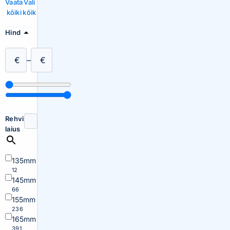
Vaata
Vali
kõiki
kõik
Hind
€
–
€
Rehvi
laius
135mm
12
145mm
66
155mm
236
165mm
391