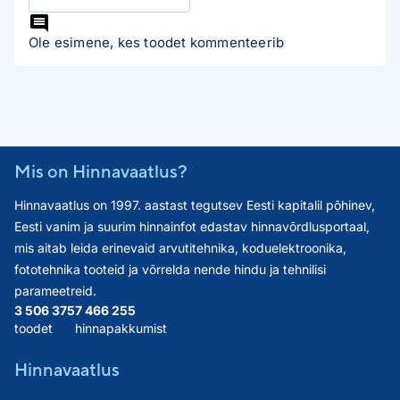
Ole esimene, kes toodet kommenteerib
Mis on Hinnavaatlus?
Hinnavaatlus on 1997. aastast tegutsev Eesti kapitalil põhinev,
Eesti vanim ja suurim hinnainfot edastav hinnavõrdlusportaal,
mis aitab leida erinevaid arvutitehnika, koduelektroonika,
fototehnika tooteid ja võrrelda nende hindu ja tehnilisi
parameetreid.
3 506 375
7 466 255
toodet
hinnapakkumist
Hinnavaatlus