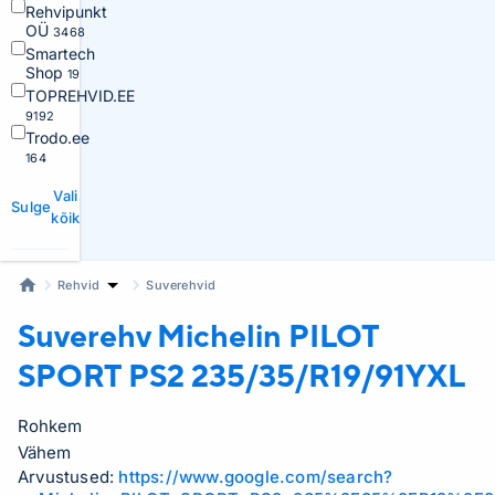
Rehvipunkt
OÜ
3468
Smartech
Shop
19
TOPREHVID.EE
9192
Trodo.ee
164
Vali
Sulge
kõik
Rehvid
Suverehvid
Suverehv Michelin
PILOT
SPORT PS2 235/35/R19/91YXL
Rohkem
Vähem
Arvustused:
https://www.google.com/search?