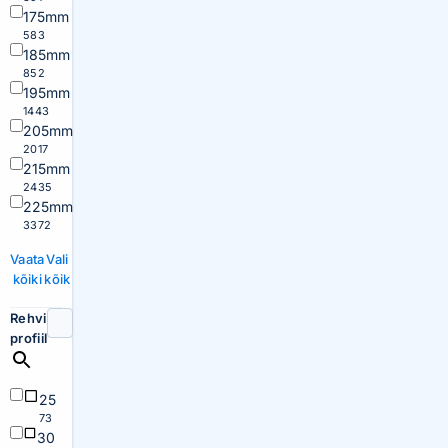
175mm
583
185mm
852
195mm
1443
205mm
2017
215mm
2435
225mm
3372
Vaata
Vali
kõiki
kõik
Rehvi
profiil
25
73
30