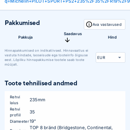
q=Michelin+PILOT+SPORT+PS2+235%2F35%2FR19%2F9
Pakkumised
Ava vastavused
Saadavus
Pakkuja
Hind
Hinnapakkumised on indikatiivsed. Hinnavaatlus ei
vastuta hindade, laoseisude ega tooteinfo õigsuse
eest. Lõpliku hinnapakkumise tootele saab toote
müüjalt.
Toote tehnilised andmed
Rehvi
235mm
laius
Rehvi
35
profiil
19"
Diameeter
TOP 8 bränd (Bridgestone, Continental,