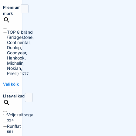
Premium
mark
TOP 8 bränd
(Bridgestone,
Continental,
Dunlop,
Goodyear,
Hankook,
Michelin,
Nokian,
Pirelli)
11777
Vali kõik
Lisavalikud
Veljekaitsega
324
Runflat
551