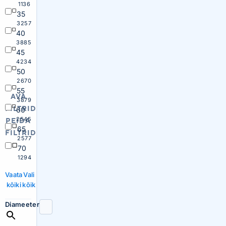
1136
35
3257
40
3885
45
4234
50
2670
55
AVA
3879
FILTRID
60
2545
PEIDA
65
FILTRID
2577
70
1294
Vaata
Vali
kõiki
kõik
Diameeter