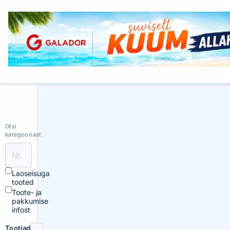
Otsi
kategooriast
Laoseisuga
tooted
Toote- ja
pakkumise
infost
Tootjad