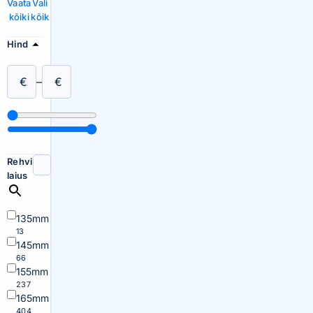
Vaata
Vali
kõiki
kõik
Hind
€
–
€
Rehvi
laius
135mm
13
145mm
66
155mm
237
165mm
404