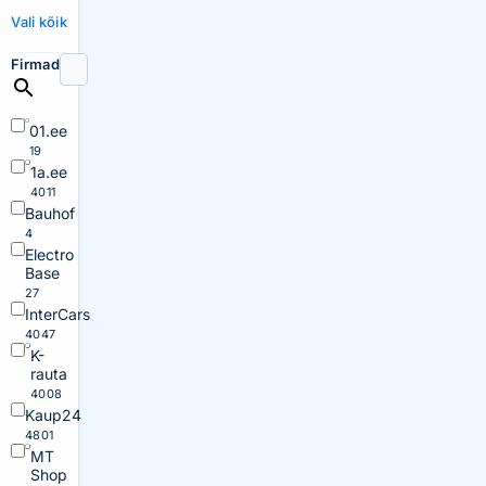
Vali kõik
Firmad
01.ee
19
1a.ee
4011
Bauhof
4
Electro
Base
27
InterCars
4047
K-
rauta
4008
Kaup24
4801
MT
Shop