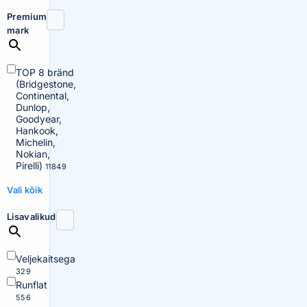
Premium
mark
TOP 8 bränd
(Bridgestone,
Continental,
Dunlop,
Goodyear,
Hankook,
Michelin,
Nokian,
Pirelli)
11849
Vali kõik
Lisavalikud
Veljekaitsega
329
Runflat
556