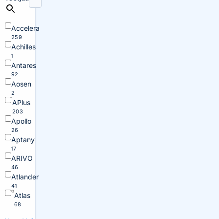
Accelera
259
Achilles
1
Antares
92
Aosen
2
APlus
203
Apollo
26
Aptany
17
ARIVO
46
Atlander
41
Atlas
68