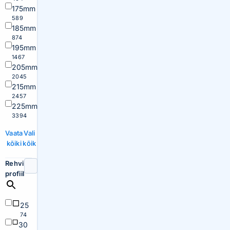
175mm
589
185mm
874
195mm
1467
205mm
2045
215mm
2457
225mm
3394
Vaata
Vali
kõiki
kõik
Rehvi
profiil
25
74
30