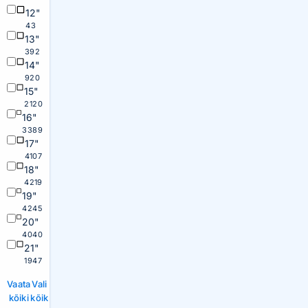
12"
43
13"
392
14"
920
15"
2120
16"
3389
17"
4107
18"
4219
19"
4245
20"
4040
21"
1947
Vaata
Vali
kõiki
kõik