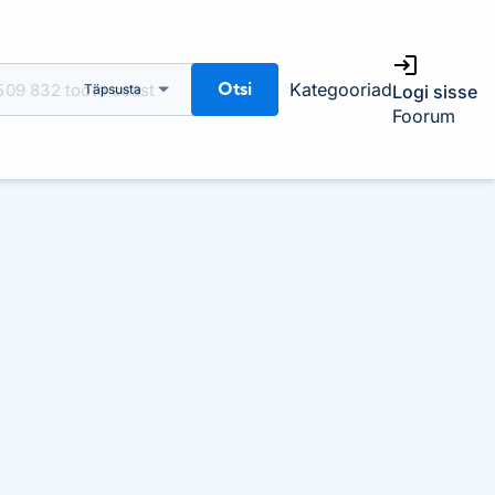
Otsi
Kategooriad
Täpsusta
Logi sisse
Foorum