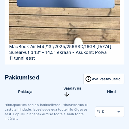
MacBook Air M4 /13”/2025/256SSD/16GB
[9/774]
Sülearvutid 13" - 14,5" ekraan
- Asukoht: Põlva
11 tunni eest
Pakkumised
Ava vastavused
Saadavus
Pakkuja
Hind
Hinnapakkumised on indikatiivsed. Hinnavaatlus ei
vastuta hindade, laoseisude ega tooteinfo õigsuse
eest. Lõpliku hinnapakkumise tootele saab toote
müüjalt.