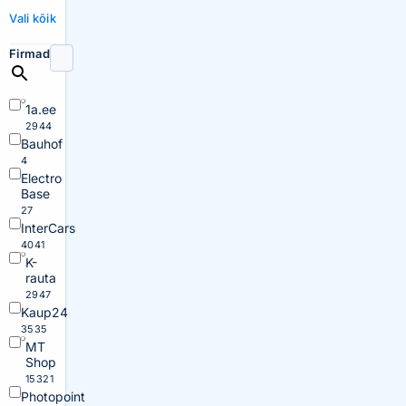
Vali kõik
Firmad
1a.ee
2944
Bauhof
4
Electro
Base
27
InterCars
4041
K-
rauta
2947
Kaup24
3535
MT
Shop
15321
Photopoint