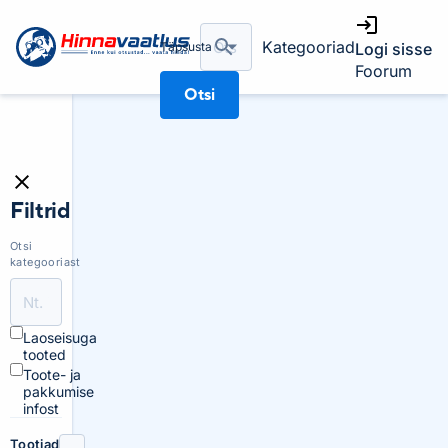
Kategooriad
Täpsusta
Logi sisse
Foorum
Otsi
Filtrid
Otsi
kategooriast
Laoseisuga
tooted
Toote- ja
pakkumise
infost
Tootjad