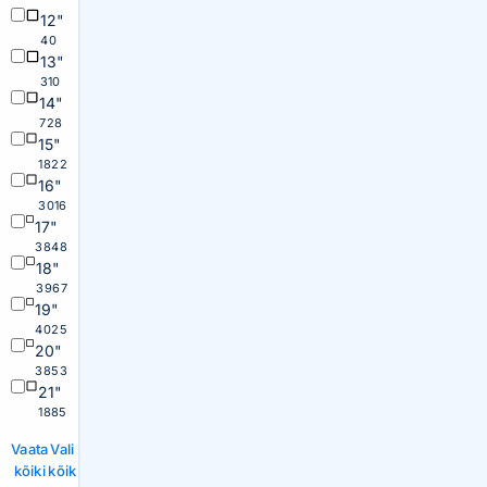
12"
40
13"
310
14"
728
15"
1822
16"
3016
17"
3848
18"
3967
19"
4025
20"
3853
21"
1885
Vaata
Vali
kõiki
kõik