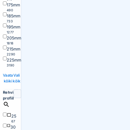
175mm
490
185mm
733
195mm
1277
205mm
1818
215mm
2290
225mm
3190
Vaata
Vali
kõiki
kõik
Rehvi
profiil
25
67
30