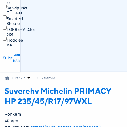
83
Rehvipunkt
OÜ
3499
Smartech
Shop
14
TOPREHVID.EE
9191
Trodo.ee
169
Vali
Sulge
kõik
Rehvid
Suverehvid
Suverehv Michelin
PRIMACY
HP 235/45/R17/97WXL
Rohkem
Vähem