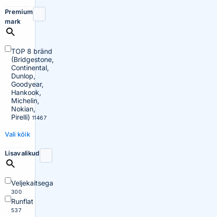
Premium
mark
TOP 8 bränd
(Bridgestone,
Continental,
Dunlop,
Goodyear,
Hankook,
Michelin,
Nokian,
Pirelli)
11467
Vali kõik
Lisavalikud
Veljekaitsega
300
Runflat
537