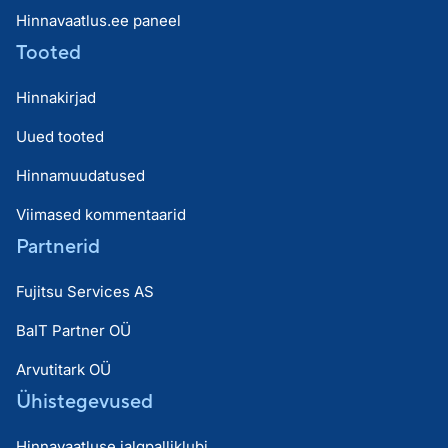
Hinnavaatlus.ee paneel
Tooted
Hinnakirjad
Uued tooted
Hinnamuudatused
Viimased kommentaarid
Partnerid
Fujitsu Services AS
BaIT Partner OÜ
Arvutitark OÜ
Ühistegevused
Hinnavaatluse jalgpalliklubi