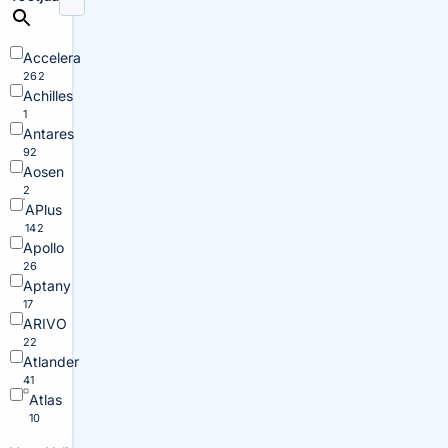
Accelera
262
Achilles
1
Antares
92
Aosen
2
APlus
142
Apollo
26
Aptany
17
ARIVO
22
Atlander
41
Atlas
10