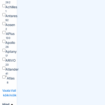
262
Achilles
1
Antares
92
Aosen
2
APlus
130
Apollo
26
Aptany
17
ARIVO
20
Atlander
41
Atlas
8
Vaata
Vali
kõiki
kõik
Hind