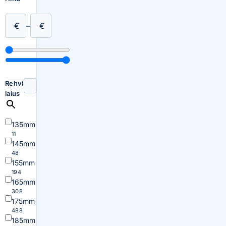
€
–
€
Rehvi
laius
135mm
11
145mm
48
155mm
194
165mm
308
175mm
488
185mm