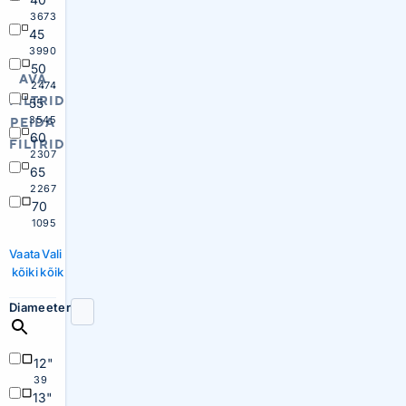
3673
45
3990
50
AVA
2474
FILTRID
55
3545
PEIDA
60
FILTRID
2307
65
2267
70
1095
Vaata
Vali
kõiki
kõik
Diameeter
12"
39
13"