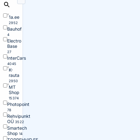
1a.ee
2952
Bauhof
4
Electro
Base
27
InterCars
4045
K-
rauta
2950
MT
Shop
15374
Photopoint
78
Rehvipunkt
OÜ
3522
Smartech
Shop
14
TOPREHVID.EE