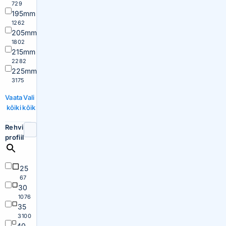
729
195mm
1262
205mm
1802
215mm
2282
225mm
3175
Vaata
Vali
kõiki
kõik
Rehvi
profiil
25
67
30
1076
35
3100
40