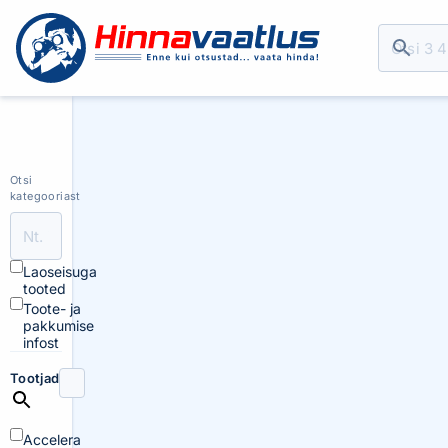
Otsi
kategooriast
Laoseisuga
tooted
Toote- ja
pakkumise
infost
Tootjad
Accelera