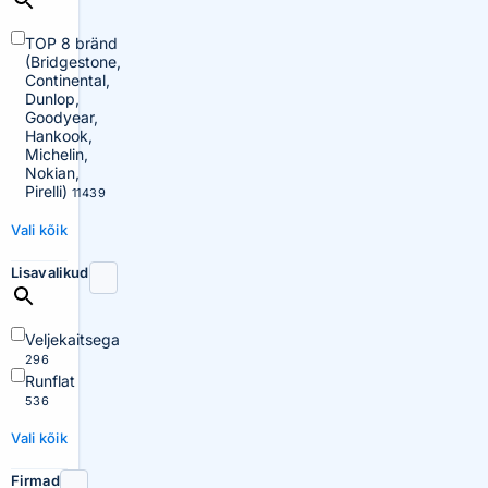
TOP 8 bränd
(Bridgestone,
Continental,
Dunlop,
Goodyear,
Hankook,
Michelin,
Nokian,
Pirelli)
11439
Vali kõik
Lisavalikud
Veljekaitsega
296
Runflat
536
Vali kõik
Firmad