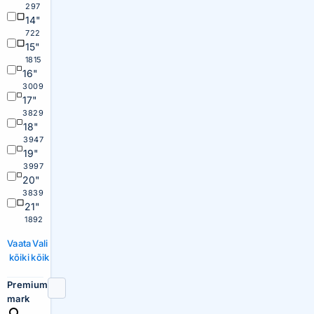
297
14"
722
15"
1815
16"
3009
17"
3829
18"
3947
19"
3997
20"
3839
21"
1892
Vaata
Vali
kõiki
kõik
Premium
mark