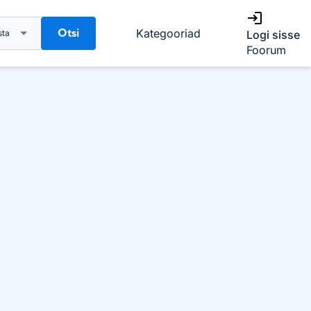
Otsi
Kategooriad
sta
Logi sisse
Foorum