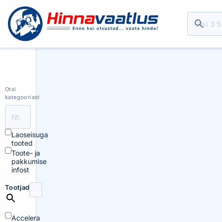
Otsi
kategooriast
Laoseisuga
tooted
Toote- ja
pakkumise
infost
Tootjad
Accelera