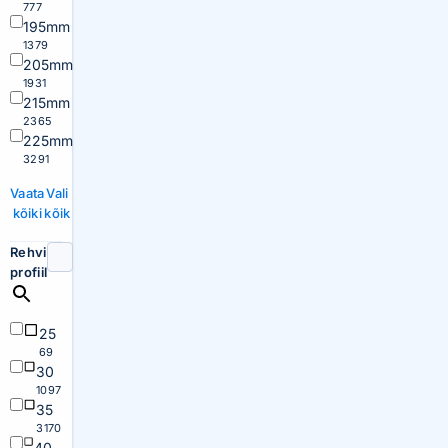
777
195mm
1379
205mm
1931
215mm
2365
225mm
3291
Vaata
Vali
kõiki
kõik
Rehvi
profiil
25
69
30
1097
35
3170
40