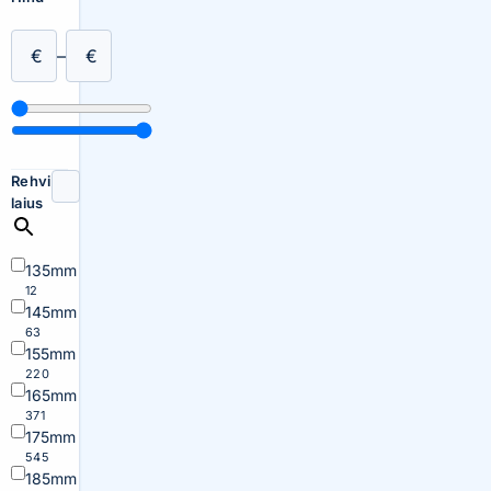
€
–
€
Rehvi
laius
135mm
12
145mm
63
155mm
220
165mm
371
175mm
545
185mm