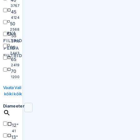
3767
45
4124
50
2568
AVA
55
FILTRID
3716
60
PEIDA
2443
FILTRID
65
2419
70
1200
Vaata
Vali
kõiki
kõik
Diameeter
12"
41
13"