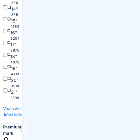
356
14"
835
15"
1959
16"
3207
17"
3976
18"
4078
19"
4139
20"
3918
21"
1898
Vaata
Vali
kõiki
kõik
Premium
mark