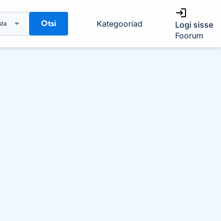
Otsi
Kategooriad
sta
Logi sisse
Foorum