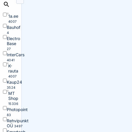
1a.ee
4007
Bauhof
4
Electro
Base
27
InterCars
4041
K-
rauta
4007
Kaup24
3524
MT
Shop
15336
Photopoint
83
Rehvipunkt
OÜ
3497
Smartech