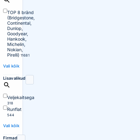
TOP 8 bränd
(Bridgestone,
Continental,
Dunlop,
Goodyear,
Hankook,
Michelin,
Nokian,
Pirelli)
11681
Vali kõik
Lisavalikud
Veljekaitsega
318
Runflat
544
Vali kõik
Firmad