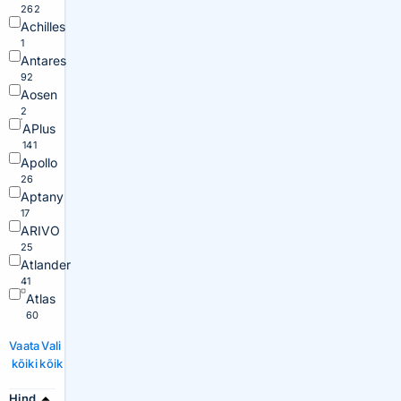
262
Achilles
1
Antares
92
Aosen
2
APlus
141
Apollo
26
Aptany
17
ARIVO
25
Atlander
41
Atlas
60
Vaata
Vali
kõiki
kõik
Hind