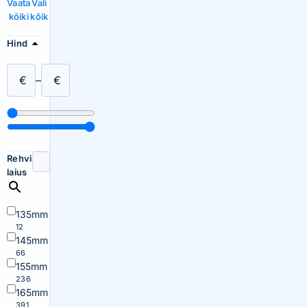
Vaata
Vali
kõiki
kõik
Hind
€
–
€
Rehvi
laius
135mm
12
145mm
66
155mm
236
165mm
391