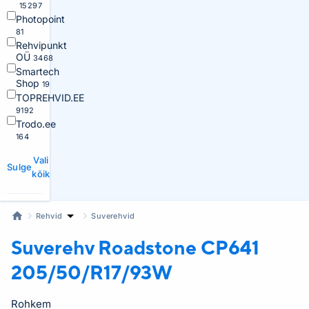
15297
Photopoint
81
Rehvipunkt
OÜ
3468
Smartech
Shop
19
TOPREHVID.EE
9192
Trodo.ee
164
Vali
Sulge
kõik
Rehvid
Suverehvid
Suverehv Roadstone
CP641
205/50/R17/93W
Rohkem