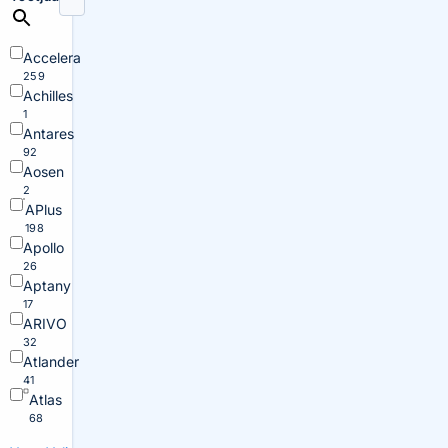
Accelera
259
Achilles
1
Antares
92
Aosen
2
APlus
198
Apollo
26
Aptany
17
ARIVO
32
Atlander
41
Atlas
68