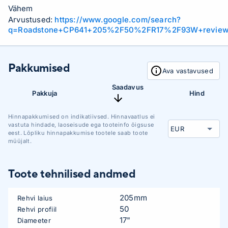
Vähem
Arvustused:
https://www.google.com/search?
q=Roadstone+CP641+205%2F50%2FR17%2F93W+revie
Pakkumised
Ava vastavused
Saadavus
Pakkuja
Hind
Hinnapakkumised on indikatiivsed. Hinnavaatlus ei
vastuta hindade, laoseisude ega tooteinfo õigsuse
eest. Lõpliku hinnapakkumise tootele saab toote
müüjalt.
Toote tehnilised andmed
205mm
Rehvi laius
50
Rehvi profiil
17"
Diameeter