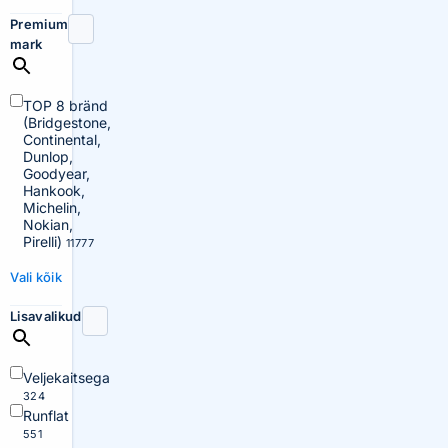
Premium
mark
TOP 8 bränd
(Bridgestone,
Continental,
Dunlop,
Goodyear,
Hankook,
Michelin,
Nokian,
Pirelli)
11777
Vali kõik
Lisavalikud
Veljekaitsega
324
Runflat
551