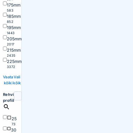
175mm
583
185mm
852
195mm
1443
205mm
2017
215mm
2435
225mm
3372
Vaata
Vali
kõiki
kõik
Rehvi
profiil
25
73
30