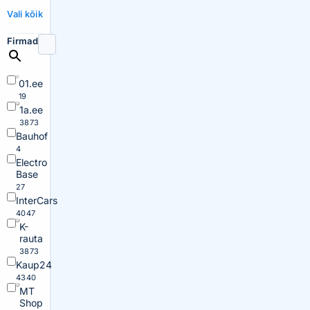
Vali kõik
Firmad
01.ee
19
1a.ee
3873
Bauhof
4
Electro
Base
27
InterCars
4047
K-
rauta
3873
Kaup24
4340
MT
Shop