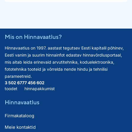
Mis on Hinnavaatlus?
Hinnavaatlus on 1997. aastast tegutsev Eesti kapitalil põhinev,
Eesti vanim ja suurim hinnainfot edastav hinnavõrdlusportaal,
mis aitab leida erinevaid arvutitehnika, koduelektroonika,
fototehnika tooteid ja võrrelda nende hindu ja tehnilisi
parameetreid.
3 502 677
7 456 602
toodet
hinnapakkumist
Hinnavaatlus
Firmakataloog
Meie kontaktid