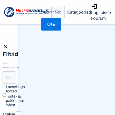
Kategooriad
Täpsusta
Logi sisse
Foorum
Otsi
Filtrid
Otsi
kategooriast
Laoseisuga
tooted
Toote- ja
pakkumise
infost
Tootjad