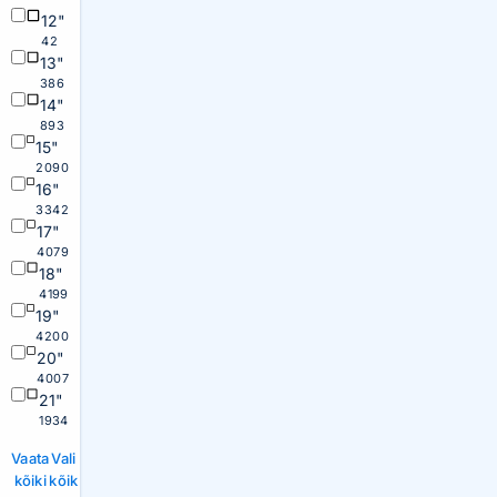
12"
42
13"
386
14"
893
15"
2090
16"
3342
17"
4079
18"
4199
19"
4200
20"
4007
21"
1934
Vaata
Vali
kõiki
kõik