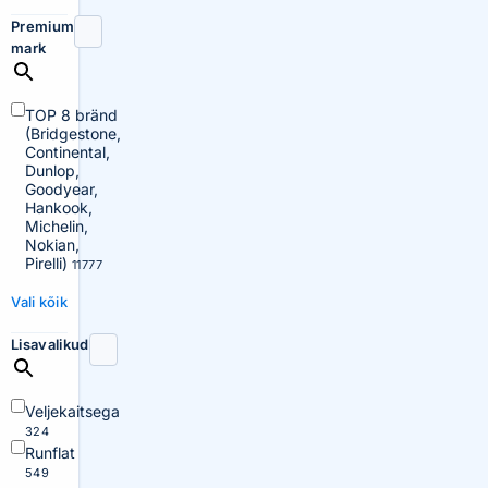
Premium
mark
TOP 8 bränd
(Bridgestone,
Continental,
Dunlop,
Goodyear,
Hankook,
Michelin,
Nokian,
Pirelli)
11777
Vali kõik
Lisavalikud
Veljekaitsega
324
Runflat
549