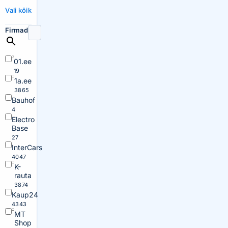
Vali kõik
Firmad
01.ee
19
1a.ee
3865
Bauhof
4
Electro
Base
27
InterCars
4047
K-
rauta
3874
Kaup24
4343
MT
Shop