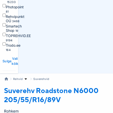
15233
Photopoint
81
Rehvipunkt
OÜ
3468
Smartech
Shop
19
TOPREHVID.EE
9194
Trodo.ee
164
Vali
Sulge
kõik
Rehvid
Suverehvid
Suverehv Roadstone
N6000
205/55/R16/89V
Rohkem