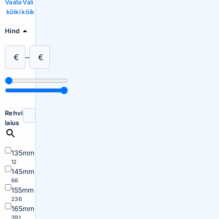
Vaata
Vali
kõiki
kõik
Hind
€
–
€
Rehvi
laius
135mm
12
145mm
66
155mm
236
165mm
391