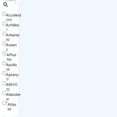
Accelera
259
Achilles
1
Antares
92
Aosen
2
APlus
198
Apollo
26
Aptany
17
ARIVO
32
Atlander
41
Atlas
68