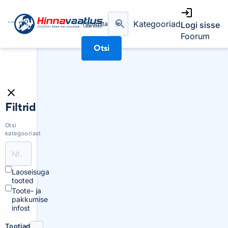
Kategooriad
Täpsusta
Logi sisse
Foorum
Otsi
Filtrid
Otsi
kategooriast
Laoseisuga
tooted
Toote- ja
pakkumise
infost
Tootjad