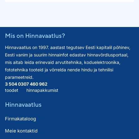
Mis on Hinnavaatlus?
Hinnavaatlus on 1997. aastast tegutsev Eesti kapitalil põhinev,
Eesti vanim ja suurim hinnainfot edastav hinnavõrdlusportaal,
mis aitab leida erinevaid arvutitehnika, koduelektroonika,
fototehnika tooteid ja võrrelda nende hindu ja tehnilisi
parameetreid.
3 504 030
7 460 962
toodet
hinnapakkumist
Hinnavaatlus
Firmakataloog
Meie kontaktid