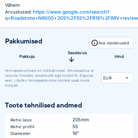
Vähem
Arvustused:
https://www.google.com/search?
q=Roadstone+N6000+205%2F55%2FR16%2F89V+revie
Pakkumised
Ava vastavused
Saadavus
Pakkuja
Hind
Hinnapakkumised on indikatiivsed. Hinnavaatlus ei
vastuta hindade, laoseisude ega tooteinfo õigsuse
eest. Lõpliku hinnapakkumise tootele saab toote
müüjalt.
Toote tehnilised andmed
205mm
Rehvi laius
55
Rehvi profiil
16"
Diameeter