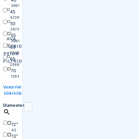
3891
45
4239
50
2673
55
AVA
3881
FILTRID
60
2549
PEIDA
65
FILTRID
2568
70
1293
Vaata
Vali
kõiki
kõik
Diameeter
12"
43
13"