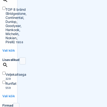
TOP 8 bränd
(Bridgestone,
Continental,
Dunlop,
Goodyear,
Hankook,
Michelin,
Nokian,
Pirelli)
11858
Vali kõik
Lisavalikud
Veljekaitsega
329
Runflat
559
Vali kõik
Firmad