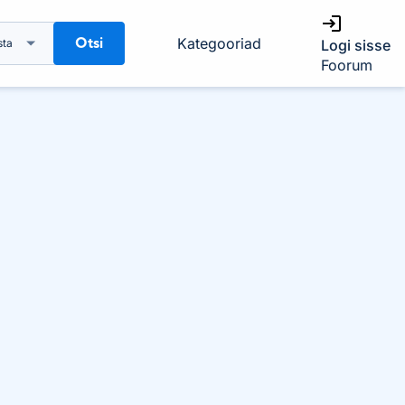
Otsi
Kategooriad
sta
Logi sisse
Foorum