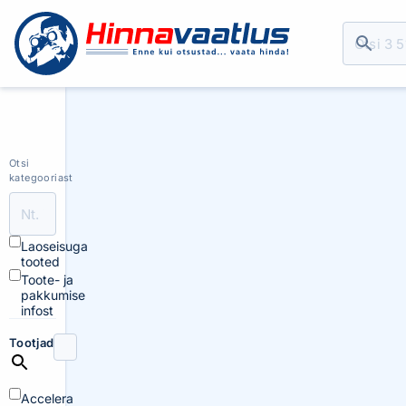
Otsi
kategooriast
Laoseisuga
tooted
Toote- ja
pakkumise
infost
Tootjad
Accelera