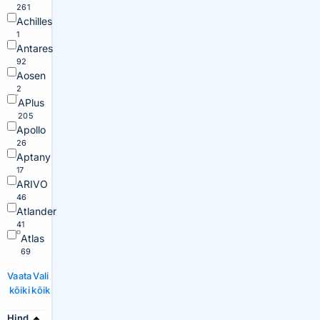
261
Achilles
1
Antares
92
Aosen
2
APlus
205
Apollo
26
Aptany
17
ARIVO
46
Atlander
41
Atlas
69
Vaata
Vali
kõiki
kõik
Hind