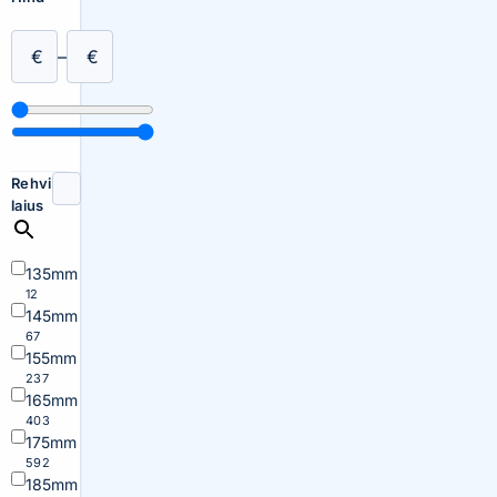
€
–
€
Rehvi
laius
135mm
12
145mm
67
155mm
237
165mm
403
175mm
592
185mm