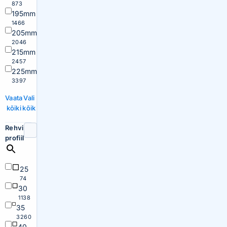
873
195mm
1466
205mm
2046
215mm
2457
225mm
3397
Vaata
Vali
kõiki
kõik
Rehvi
profiil
25
74
30
1138
35
3260
40