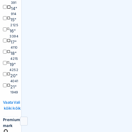
391
14"
914
15"
2125
16"
3394
17"
4110
18"
4215
19"
4252
20"
4041
21"
1949
Vaata
Vali
kõiki
kõik
Premium
mark