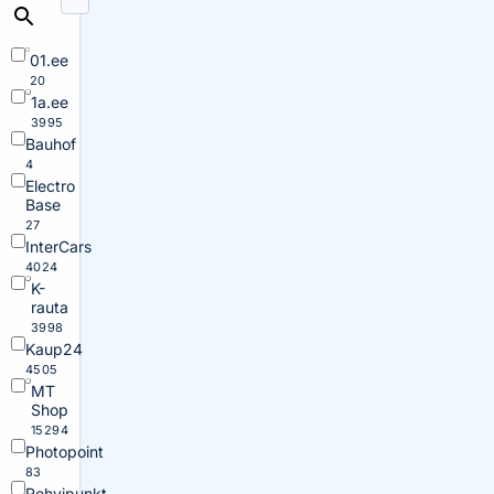
01.ee
20
1a.ee
3995
Bauhof
4
Electro
Base
27
InterCars
4024
K-
rauta
3998
Kaup24
4505
MT
Shop
15294
Photopoint
83
Rehvipunkt